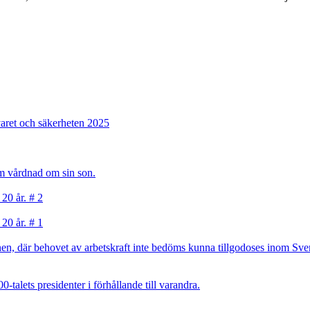
varet och säkerheten 2025
sam vårdnad om sin son.
 20 år. # 2
 20 år. # 1
, där behovet av arbetskraft inte bedöms kunna tillgodoses inom Sverig
talets presidenter i förhållande till varandra.