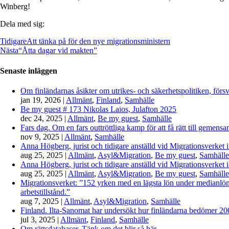
Winberg!
Dela med sig:
Tidigare
Att tänka på för den nye migrationsministern
Nästa
“Åtta dagar vid makten”
Senaste inläggen
Om finländarnas åsikter om utrikes- och säkerhetspolitiken, förs
jan 19, 2026
|
Allmänt
,
Finland
,
Samhälle
Be my guest # 173 Nikolas Laios, Julafton 2025
dec 24, 2025
|
Allmänt
,
Be my guest
,
Samhälle
Fars dag. Om en fars outtröttliga kamp för att få rätt till gemen
nov 9, 2025
|
Allmänt
,
Samhälle
Anna Högberg, jurist och tidigare anställd vid Migrationsverket i
aug 25, 2025
|
Allmänt
,
Asyl&Migration
,
Be my guest
,
Samhälle
Anna Högberg, jurist och tidigare anställd vid Migrationsverket i
aug 25, 2025
|
Allmänt
,
Asyl&Migration
,
Be my guest
,
Samhälle
Migrationsverket: ”152 yrken med en lägsta lön under medianlönen
arbetstillstånd.”
aug 7, 2025
|
Allmänt
,
Asyl&Migration
,
Samhälle
Finland. Ilta-Sanomat har undersökt hur finländarna bedömer 2000-
jul 3, 2025
|
Allmänt
,
Finland
,
Samhälle
Om rättsdatabaser. Tänk om det blir så här…