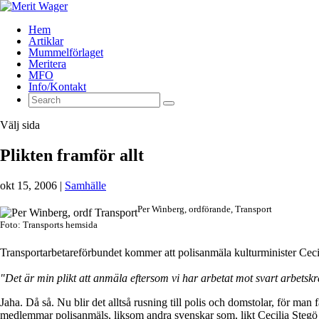
Hem
Artiklar
Mummelförlaget
Meritera
MFO
Info/Kontakt
Välj sida
Plikten framför allt
okt 15, 2006
|
Samhälle
Per Winberg, ordförande, Transport
Foto: Transports hemsida
Transportarbetareförbundet kommer att polisanmäla kulturminister Cecilia
"Det är min plikt att anmäla eftersom vi har arbetat mot svart arbetskr
Jaha. Då så. Nu blir det alltså rusning till polis och domstolar, för man
medlemmar polisanmäls, liksom andra svenskar som, likt Cecilia Stegö Ch