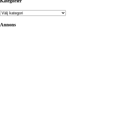
Kategorier
Kategorier
Annons