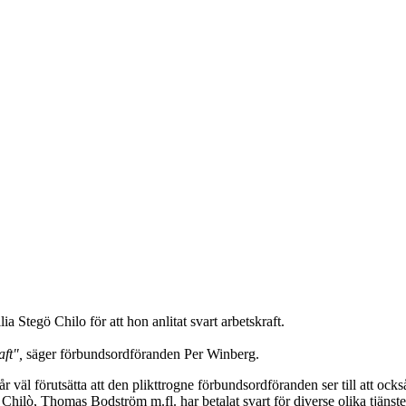
 Stegö Chilo för att hon anlitat svart arbetskraft.
aft",
säger förbundsordföranden Per Winberg.
 får väl förutsätta att den plikttrogne förbundsordföranden ser till att o
ilò, Thomas Bodström m.fl. har betalat svart för diverse olika tjänster 