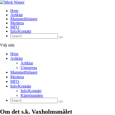
Hem
Artiklar
Mummelförlaget
Meritera
MFO
Info/Kontakt
Välj sida
Hem
Artiklar
Artiklar
Uigurerna
Mummelförlaget
Meritera
MFO
Info/Kontakt
Info/Kontakt
Klargöranden
Om det s.k. Vaxholmsmålet