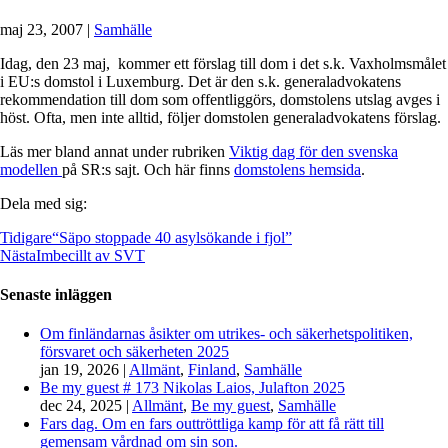
maj 23, 2007
|
Samhälle
Idag, den 23 maj, kommer ett förslag till dom i det s.k. Vaxholmsmålet
i EU:s domstol i Luxemburg. Det är den s.k. generaladvokatens
rekommendation till dom som offentliggörs, domstolens utslag avges i
höst. Ofta, men inte alltid, följer domstolen generaladvokatens förslag.
Läs mer bland annat under rubriken
Viktig dag för den svenska
modellen
på SR:s sajt. Och här finns
domstolens hemsida
.
Dela med sig:
Tidigare
“Säpo stoppade 40 asylsökande i fjol”
Nästa
Imbecillt av SVT
Senaste inläggen
Om finländarnas åsikter om utrikes- och säkerhetspolitiken,
försvaret och säkerheten 2025
jan 19, 2026
|
Allmänt
,
Finland
,
Samhälle
Be my guest # 173 Nikolas Laios, Julafton 2025
dec 24, 2025
|
Allmänt
,
Be my guest
,
Samhälle
Fars dag. Om en fars outtröttliga kamp för att få rätt till
gemensam vårdnad om sin son.