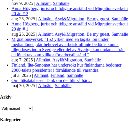
nov 9, 2025
|
Allmänt
,
Samhälle
Anna Högberg, jurist och tidigare anställd vid Migrationsverket i
20 år. # 2
aug 25, 2025
|
Allmänt
,
Asyl&Migration
,
Be my guest
,
Samhälle
Anna Högberg, jurist och tidigare anställd vid Migrationsverket i
20 år. # 1
aug 25, 2025
|
Allmänt
,
Asyl&Migration
,
Be my guest
,
Samhälle
Migrationsverket: ”152 yrken med en lägsta lön under
medianlönen, där behovet av arbetskraft inte bedöms kunna
tillgodoses inom Sverige eller del av Sverige kan undantas från
ett lönekrav som villkor för arbetstillstånd.”
aug 7, 2025
|
Allmänt
,
Asyl&Migration
,
Samhälle
Finland. Ilta-Sanomat har undersökt hur finländarna bedömer
2000-talets presidenter i förhållande till varandra.
jul 3, 2025
|
Allmänt
,
Finland
,
Samhälle
Om rättsdatabaser. Tänk om det blir så här…
maj 30, 2025
|
Allmänt
,
Samhälle
Arkiv
Arkiv
Kategorier