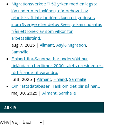
Migrationsverket: ”152 yrken med en lägsta
lön under medianlönen, där behovet av
arbetskraft inte bedöms kunna tillgodoses
inom Sverige eller del av Sverige kan undantas
från ett lönekrav som villkor för
arbetstillstånd.”
aug 7, 2025
|
Allmänt
,
Asyl&Migration
,
Samhälle
Finland. Ilta-Sanomat har undersökt hur
finländarna bedömer 2000-talets presidenter i
förhållande till varandra.
jul 3, 2025
|
Allmänt
,
Finland
,
Samhälle
Om rättsdatabaser. Tänk om det blir så här…
maj 30, 2025
|
Allmänt
,
Samhälle
ARKIV
Arkiv