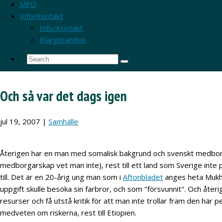
MFO
Info/Kontakt
Info/Kontakt
Klargöranden
Och så var det dags igen
jul 19, 2007
|
Samhälle
Återigen har en man med somalisk bakgrund och svenskt medborg
medborgarskap vet man inte), rest till ett land som Sverige inte pr
till. Det är en 20-årig ung man som i
Aftonbladet
anges heta Muk
uppgift skulle besöka sin farbror, och som "försvunnit". Och återi
resurser och få utstå kritik för att man inte trollar fram den här pe
medveten om riskerna, rest till Etiopien.