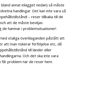
se bland annat inlägget nedan) så måste
edvetna handlingar. Det kan inte vara så
hållstillstånd! – reser tillbaka till de
 och att de måste beviljas
ång de hamnar i problemsituationer!
ss med otaliga överklaganden påstått att
 att man riskerar förföljelse etc, då
hållstillstånd till länder eller
ehandlingarna. Och det ska inte vara
 får problem när de reser hem.