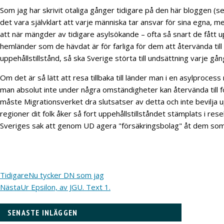
Som jag har skrivit otaliga gånger tidigare på den här bloggen (
det vara självklart att varje människa tar ansvar för sina egna, m
att när mängder av tidigare asylsökande – ofta så snart de fått uppe
hemländer som de hävdat är för farliga för dem att återvända till
uppehållstillstånd, så ska Sverige störta till undsättning varje g
Om det är så lätt att resa tillbaka till länder man i en asylproce
man absolut inte under några omständigheter kan återvända till för
måste Migrationsverket dra slutsatser av detta och inte bevilja uppe
regioner dit folk åker så fort uppehållstillståndet stämplats i res
Sveriges sak att genom UD agera "försäkringsbolag" åt dem som
Tidigare
Nu tycker DN som jag
Nästa
Ur Epsilon, av JGU. Text 1.
SENASTE INLÄGGEN