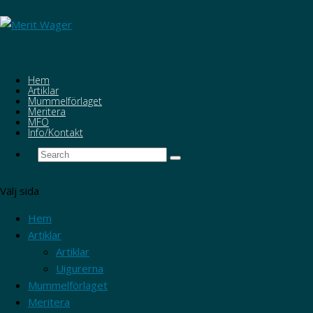
Hem
Artiklar
Mummelförlaget
Meritera
MFO
Info/Kontakt
Välj sida
Hem
Artiklar
Artiklar
Uigurerna
Mummelförlaget
Meritera