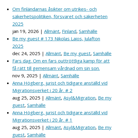
Om finländarnas åsikter om utrikes- och
säkerhetspolitiken, försvaret och säkerheten
2025
jan 19, 2026
|
Allmänt
,
Finland
,
Samhälle
Be my guest # 173 Nikolas Laios, Julafton
2025
dec 24, 2025
|
Allmänt
,
Be my guest
,
Samhälle
Fars dag. Om en fars outtröttliga kamp för att
få rätt till gemensam vårdnad om sin son.
nov 9, 2025
|
Allmänt
,
Samhälle
Anna Högberg, jurist och tidigare anställd vid
Migrationsverket i 20 år. # 2
aug 25, 2025
|
Allmänt
,
Asyl&Migration
,
Be my
guest
,
Samhälle
Anna Högberg, jurist och tidigare anställd vid
Migrationsverket i 20 år. # 1
aug 25, 2025
|
Allmänt
,
Asyl&Migration
,
Be my
guest
,
Samhälle