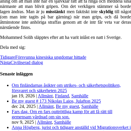
aning om att man inte har en självklar rätt att få ringa och meddela sina
närmaste att man blivit gripen. Om det verkligen stämmer så borde
lagen ändras. Man är ju
misstänkt
men faktiskt inte
skyldig
till någo
(om man inte tagits på bar gärning) när man grips, och då borde
åtminstone inte anhöriga straffas genom att de intr får veta var deras
närstående finns.
Mohammed Solih släpptes efter att ha varit inlåst en natt i Sverige.
Dela med sig:
Tidigare
Försvunna kinesiska ungdomar hittade
Nästa
Civiliserad dialog
Senaste inläggen
Om finländarnas åsikter om utrikes- och säkerhetspolitiken,
försvaret och säkerheten 2025
jan 19, 2026
|
Allmänt
,
Finland
,
Samhälle
Be my guest # 173 Nikolas Laios, Julafton 2025
dec 24, 2025
|
Allmänt
,
Be my guest
,
Samhälle
Fars dag. Om en fars outtröttliga kamp för att få rätt till
gemensam vårdnad om sin son.
nov 9, 2025
|
Allmänt
,
Samhälle
Anna Högberg, jurist och tidigare anställd vid Migrationsverket i