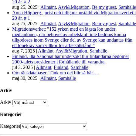
20 år. # 2
aug 25, 2025
|
Allmänt
,
Asyl&Migration
,
Be my guest
,
Samhälle
Anna Högberg, jurist och tidigare anställd vid Migrationsverket i
20 år. # 1
aug 25, 2025
|
Allmänt
,
Asyl&Migration
,
Be my guest
,
Samhälle
Migrationsverket: ”152 yrken med en lägsta lön under
medianlönen, där behovet av arbetskraft inte bedöms kunna
tillgodoses inom Sverige eller del av Sverige kan undantas från
ett lönekrav som villkor för arbetstillstånd.”
aug 7, 2025
|
Allmänt
,
Asyl&Migration
,
Samhälle
Finland. Ilta-Sanomat har undersökt hur finländarna bedömer
2000-talets presidenter i förhållande till varandra.
jul 3, 2025
|
Allmänt
,
Finland
,
Samhälle
Om rättsdatabaser. Tänk om det blir så här…
maj 30, 2025
|
Allmänt
,
Samhälle
Arkiv
Arkiv
Kategorier
Kategorier