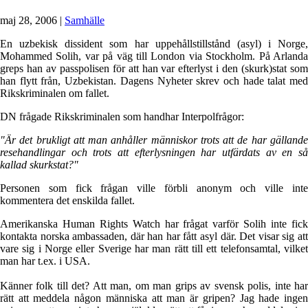
maj 28, 2006
|
Samhälle
En uzbekisk dissident som har uppehållstillstånd (asyl) i Norge,
Mohammed Solih, var på väg till London via Stockholm. På Arlanda
greps han av passpolisen för att han var efterlyst i den (skurk)stat som
han flytt från, Uzbekistan. Dagens Nyheter skrev och hade talat med
Rikskriminalen om fallet.
DN frågade Rikskriminalen som handhar Interpolfrågor:
"Är det brukligt att man anhåller människor trots att de har gällande
resehandlingar och trots att efterlysningen har utfärdats av en så
kallad skurkstat?"
Personen som fick frågan ville förbli anonym och ville inte
kommentera det enskilda fallet.
Amerikanska Human Rights Watch har frågat varför Solih inte fick
kontakta norska ambassaden, där han har fått asyl där. Det visar sig att
vare sig i Norge eller Sverige har man rätt till ett telefonsamtal, vilket
man har t.ex. i USA.
Känner folk till det? Att man, om man grips av svensk polis, inte har
rätt att meddela någon människa att man är gripen? Jag hade ingen