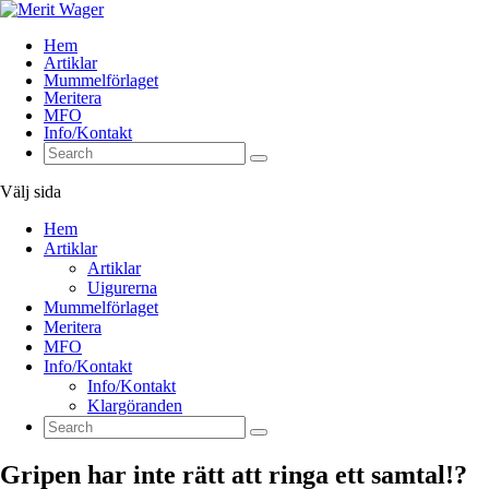
Hem
Artiklar
Mummelförlaget
Meritera
MFO
Info/Kontakt
Välj sida
Hem
Artiklar
Artiklar
Uigurerna
Mummelförlaget
Meritera
MFO
Info/Kontakt
Info/Kontakt
Klargöranden
Gripen har inte rätt att ringa ett samtal!?