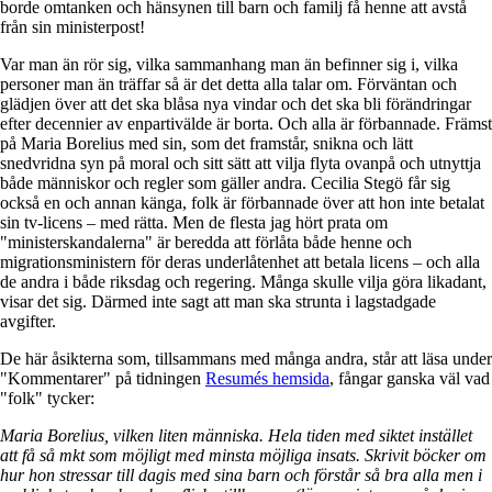
borde omtanken och hänsynen till barn och familj få henne att avstå
från sin ministerpost!
Var man än rör sig, vilka sammanhang man än befinner sig i, vilka
personer man än träffar så är det detta alla talar om. Förväntan och
glädjen över att det ska blåsa nya vindar och det ska bli förändringar
efter decennier av enpartivälde är borta. Och alla är förbannade. Främst
på Maria Borelius med sin, som det framstår, snikna och lätt
snedvridna syn på moral och sitt sätt att vilja flyta ovanpå och utnyttja
både människor och regler som gäller andra. Cecilia Stegö får sig
också en och annan känga, folk är förbannade över att hon inte betalat
sin tv-licens – med rätta. Men de flesta jag hört prata om
"ministerskandalerna" är beredda att förlåta både henne och
migrationsministern för deras underlåtenhet att betala licens – och alla
de andra i både riksdag och regering. Många skulle vilja göra likadant,
visar det sig. Därmed inte sagt att man ska strunta i lagstadgade
avgifter.
De här åsikterna som, tillsammans med många andra, står att läsa under
"Kommentarer" på tidningen
Resumés hemsida
, fångar ganska väl vad
"folk" tycker:
Maria Borelius, vilken liten människa. Hela tiden med siktet instället
att få så mkt som möjligt med minsta möjliga insats. Skrivit böcker om
hur hon stressar till dagis med sina barn och förstår så bra alla men i