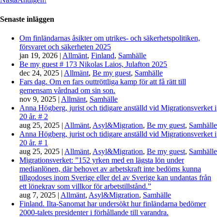
Senaste inläggen
Om finländarnas åsikter om utrikes- och säkerhetspolitiken,
försvaret och säkerheten 2025
jan 19, 2026
|
Allmänt
,
Finland
,
Samhälle
Be my guest # 173 Nikolas Laios, Julafton 2025
dec 24, 2025
|
Allmänt
,
Be my guest
,
Samhälle
Fars dag. Om en fars outtröttliga kamp för att få rätt till
gemensam vårdnad om sin son.
nov 9, 2025
|
Allmänt
,
Samhälle
Anna Högberg, jurist och tidigare anställd vid Migrationsverket i
20 år. # 2
aug 25, 2025
|
Allmänt
,
Asyl&Migration
,
Be my guest
,
Samhälle
Anna Högberg, jurist och tidigare anställd vid Migrationsverket i
20 år. # 1
aug 25, 2025
|
Allmänt
,
Asyl&Migration
,
Be my guest
,
Samhälle
Migrationsverket: ”152 yrken med en lägsta lön under
medianlönen, där behovet av arbetskraft inte bedöms kunna
tillgodoses inom Sverige eller del av Sverige kan undantas från
ett lönekrav som villkor för arbetstillstånd.”
aug 7, 2025
|
Allmänt
,
Asyl&Migration
,
Samhälle
Finland. Ilta-Sanomat har undersökt hur finländarna bedömer
2000-talets presidenter i förhållande till varandra.