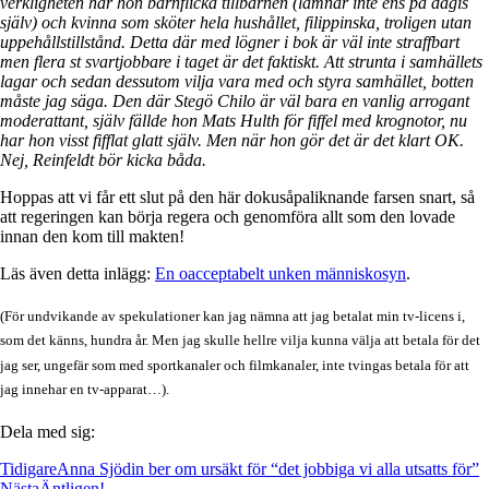
verkligheten har hon barnflicka tillbarnen (lämnar inte ens på dagis
själv) och kvinna som sköter hela hushållet, filippinska, troligen utan
uppehållstillstånd. Detta där med lögner i bok är väl inte straffbart
men flera st svartjobbare i taget är det faktiskt. Att strunta i samhällets
lagar och sedan dessutom vilja vara med och styra samhället, botten
måste jag säga. Den där Stegö Chilo är väl bara en vanlig arrogant
moderattant, själv fällde hon Mats Hulth för fiffel med krognotor, nu
har hon visst fifflat glatt själv. Men när hon gör det är det klart OK.
Nej, Reinfeldt bör kicka båda.
Hoppas att vi får ett slut på den här dokusåpaliknande farsen snart, så
att regeringen kan börja regera och genomföra allt som den lovade
innan den kom till makten!
Läs även detta inlägg:
En oacceptabelt unken människosyn
.
(För undvikande av spekulationer kan jag nämna att jag betalat min tv-licens i,
som det känns, hundra år. Men jag skulle hellre vilja kunna välja att betala för det
jag ser, ungefär som med sportkanaler och filmkanaler, inte tvingas betala för att
jag innehar en tv-apparat…).
Dela med sig:
Tidigare
Anna Sjödin ber om ursäkt för “det jobbiga vi alla utsatts för”
Nästa
Äntligen!