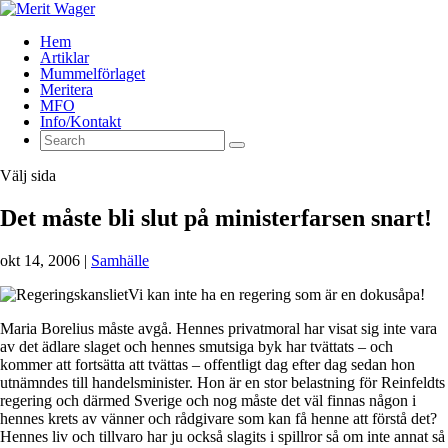
Hem
Artiklar
Mummelförlaget
Meritera
MFO
Info/Kontakt
Välj sida
Det måste bli slut på ministerfarsen snart!
okt 14, 2006
|
Samhälle
Vi kan inte ha en regering som är en dokusåpa!
Maria Borelius måste avgå. Hennes privatmoral har visat sig inte vara
av det ädlare slaget och hennes smutsiga byk har tvättats – och
kommer att fortsätta att tvättas – offentligt dag efter dag sedan hon
utnämndes till handelsminister. Hon är en stor belastning för Reinfeldts
regering och därmed Sverige och nog måste det väl finnas någon i
hennes krets av vänner och rådgivare som kan få henne att förstå det?
Hennes liv och tillvaro har ju också slagits i spillror så om inte annat så