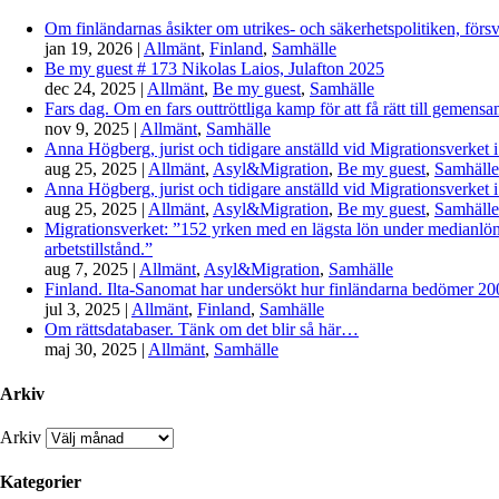
Om finländarnas åsikter om utrikes- och säkerhetspolitiken, förs
jan 19, 2026
|
Allmänt
,
Finland
,
Samhälle
Be my guest # 173 Nikolas Laios, Julafton 2025
dec 24, 2025
|
Allmänt
,
Be my guest
,
Samhälle
Fars dag. Om en fars outtröttliga kamp för att få rätt till gemen
nov 9, 2025
|
Allmänt
,
Samhälle
Anna Högberg, jurist och tidigare anställd vid Migrationsverket i
aug 25, 2025
|
Allmänt
,
Asyl&Migration
,
Be my guest
,
Samhälle
Anna Högberg, jurist och tidigare anställd vid Migrationsverket i
aug 25, 2025
|
Allmänt
,
Asyl&Migration
,
Be my guest
,
Samhälle
Migrationsverket: ”152 yrken med en lägsta lön under medianlönen
arbetstillstånd.”
aug 7, 2025
|
Allmänt
,
Asyl&Migration
,
Samhälle
Finland. Ilta-Sanomat har undersökt hur finländarna bedömer 2000-
jul 3, 2025
|
Allmänt
,
Finland
,
Samhälle
Om rättsdatabaser. Tänk om det blir så här…
maj 30, 2025
|
Allmänt
,
Samhälle
Arkiv
Arkiv
Kategorier