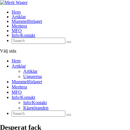
Hem
Artiklar
Mummelförlaget
Meritera
MFO
Info/Kontakt
Välj sida
Hem
Artiklar
Artiklar
Uigurerna
Mummelförlaget
Meritera
MFO
Info/Kontakt
Info/Kontakt
Klargöranden
Desperat fack