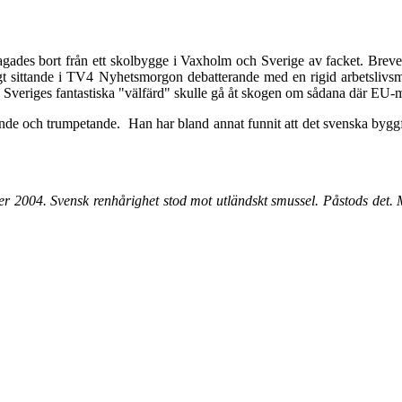
agades bort från ett skolbygge i Vaxholm och Sverige av facket. Brevet
ligt sittande i TV4 Nyhetsmorgon debatterande med en rigid arbetsliv
la Sveriges fantastiska "välfärd" skulle gå åt skogen om sådana där EU
e och trumpetande. Han har bland annat funnit att det svenska byggfack
er 2004. Svensk renhårighet stod mot utländskt smussel. Påstods det