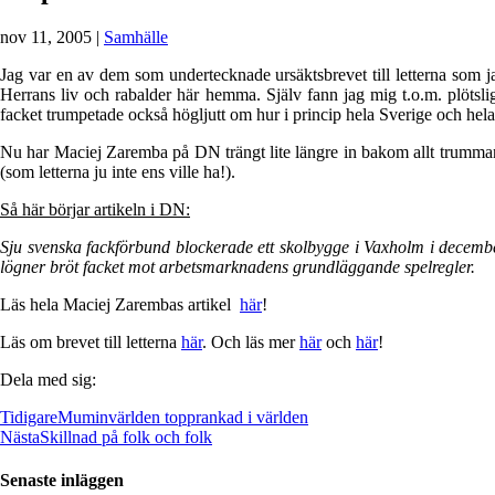
nov 11, 2005
|
Samhälle
Jag var en av dem som undertecknade ursäktsbrevet till letterna som j
Herrans liv och rabalder här hemma. Själv fann jag mig t.o.m. plöts
facket trumpetade också högljutt om hur i princip hela Sverige och he
Nu har Maciej Zaremba på DN trängt lite längre in bakom allt trummand
(som letterna ju inte ens ville ha!).
Så här börjar artikeln i DN:
Sju svenska fackförbund blockerade ett skolbygge i Vaxholm i decemb
lögner bröt facket mot arbetsmarknadens grundläggande spelregler.
Läs hela Maciej Zarembas artikel
här
!
Läs om brevet till letterna
här
. Och läs mer
här
och
här
!
Dela med sig:
Tidigare
Muminvärlden topprankad i världen
Nästa
Skillnad på folk och folk
Senaste inläggen