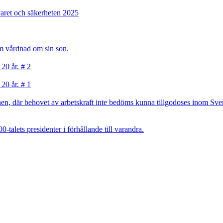
varet och säkerheten 2025
sam vårdnad om sin son.
 20 år. # 2
 20 år. # 1
, där behovet av arbetskraft inte bedöms kunna tillgodoses inom Sverig
talets presidenter i förhållande till varandra.