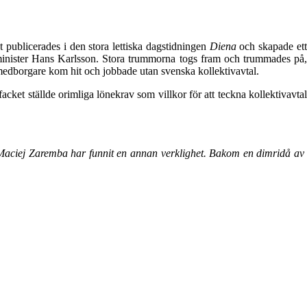
 publicerades i den stora lettiska dagstidningen
Diena
och skapade ett
sminister Hans Karlsson. Stora trummorna togs fram och trummades på,
-medborgare kom hit och jobbade utan svenska kollektivavtal.
et ställde orimliga lönekrav som villkor för att teckna kollektivavtal
. Maciej Zaremba har funnit en annan verklighet. Bakom en dimridå av