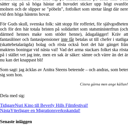
sätter sig på så höga hästar att huvudet sticker upp högt ovanför
molnen och de slipper se "pöbeln", fotfolket som stretar långt där nere
vid den höga hästens hovar.
För Guds skull, svenska folk: sätt stopp för rofferiet, för självgodheten
och för den här totala bristen på solidaritet som statsministerfrun (och
därmed hennes make som stöder henne), ådagalägger! Kräv att
fantasilöner och fantasipensioner
inte får
betalas ut till chefer i statlig
(skattebetalarägda) bolag och rösta också bort det här gänget från
maktens boningar vid nästa val! Vad det arma stackars folket ska rösta
på i stället vet jag inte, men en sak är säker: sämre och värre än det är
nu kan det knappast bli!
Som sagt: jag äcklas av Anitra Steens beteende – och andras, som beter
sig som hon.
Citera gärna men ange källan!
Dela med sig:
Tidigare
Nuri Kino till Beverly Hills Filmfestival!
Nästa
Ytterligare en Migrationsverksskandal!
Senaste inläggen