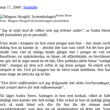
mar 17, 2006
|
Samhälle
Anitra Steen
Foto: Magnus Skoglöf (Systembolagets pressbilder)
"Jag är nöjd med de villkor som jag arbetar under"
, sa Anitra Steen
till journalister på en pressträff.
Utan skam i kroppen tar hon emot pengar som hon – hur smart ooch
duktig hon än kanske är – absolut inte kan vara värd! Att det hon gör
skulle vara värt så många tiotals gånger mer i pengar än vad en
bussförare, en sjuksköterska, en lärare, ett affärsbiträde, en brevbärare
etc gör, det är inget annat än ett hån. Den politiska adeln hånar "vanligt
folk", trampar på dem och roffar åt sig deras pengar. Så enkelt och
simpelt är det. Och på kuppen har de blivit totalt fartblinda. Hur har
man mage att uttrycka sig så här:
"Den förre ordföranden och jag ifrågasatte inte detta överhuvudtaget,
när avtalet skrevs för mitt vidkommande".
Så säger Anitra Steen. Antingen är hon rent korkad, vilket är fullt
möjligt men kanske inte helt troligt. Eller också är hon så sjukligt girig
och så totalt blind och döv för hur illa det rimmar med
socialdemokrater som skor sig på skattebetalrna på detta sätt. Som