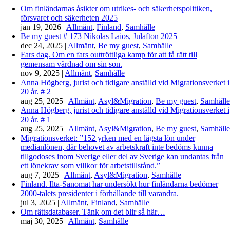
Om finländarnas åsikter om utrikes- och säkerhetspolitiken,
försvaret och säkerheten 2025
jan 19, 2026
|
Allmänt
,
Finland
,
Samhälle
Be my guest # 173 Nikolas Laios, Julafton 2025
dec 24, 2025
|
Allmänt
,
Be my guest
,
Samhälle
Fars dag. Om en fars outtröttliga kamp för att få rätt till
gemensam vårdnad om sin son.
nov 9, 2025
|
Allmänt
,
Samhälle
Anna Högberg, jurist och tidigare anställd vid Migrationsverket i
20 år. # 2
aug 25, 2025
|
Allmänt
,
Asyl&Migration
,
Be my guest
,
Samhälle
Anna Högberg, jurist och tidigare anställd vid Migrationsverket i
20 år. # 1
aug 25, 2025
|
Allmänt
,
Asyl&Migration
,
Be my guest
,
Samhälle
Migrationsverket: ”152 yrken med en lägsta lön under
medianlönen, där behovet av arbetskraft inte bedöms kunna
tillgodoses inom Sverige eller del av Sverige kan undantas från
ett lönekrav som villkor för arbetstillstånd.”
aug 7, 2025
|
Allmänt
,
Asyl&Migration
,
Samhälle
Finland. Ilta-Sanomat har undersökt hur finländarna bedömer
2000-talets presidenter i förhållande till varandra.
jul 3, 2025
|
Allmänt
,
Finland
,
Samhälle
Om rättsdatabaser. Tänk om det blir så här…
maj 30, 2025
|
Allmänt
,
Samhälle