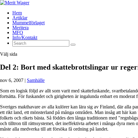
Hem
Artiklar
Mummelförlaget
Meritera
MFO
Info/Kontakt
Välj sida
Del 2: Bort med skattebrottslingar ur regeri
nov 6, 2007
|
Samhälle
Som en logisk följd av allt som varit med skattefuskande, svartbetalan
fortsätta. För fuskandet och girigheten är ingalunda enbart en moderat f
Sveriges makthavare av alla kulörer kan lära sig av Finland, där alla pa
ett rikt land, ett mönsterland på många områden. Man insåg att här kan vi
folkets och rikets bästa. Så föddes den långa traditionen med "regnbågsr
och tilltron till rättssystemet, det ineffektivta arbetet i många dyra m
måste alla medverka till att försöka få ordning på landet.