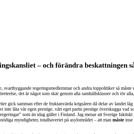
ngskansliet – och förändra beskattningen så 
de, svartbyggande regeringsmedlemmar och andra toppolitiker så måste nu
öreteelse, det är något som skär genom alla samhällsklasser och rör alla,
rtier gick samman efter de fruktanvärda krigsåren då delar av landet låg
 inte låta vår egen prestige, vårt eget partis prestige överskugga vad so
egeringar" som än idag gäller i Finland. Jag menar att Sverige faktiskt 
en onödiga myndigheter, totalhaveriet på asylområdet – att man
måste
inse 