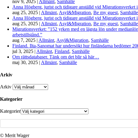
nov 9, 2025
|
Allmänt
,
Samhälle
Anna Högberg, jurist och tidigare anställd vid Migrationsverket i
aug 25, 2025
|
Allmänt
,
Asyl&Migration
,
Be my guest
,
Samhälle
Anna Högberg, jurist och tidigare anställd vid Migrationsverket i
aug 25, 2025
|
Allmänt
,
Asyl&Migration
,
Be my guest
,
Samhälle
Migrationsverket: ”152 yrken med en lägsta lön under medianlönen
arbetstillstånd.”
aug 7, 2025
|
Allmänt
,
Asyl&Migration
,
Samhälle
Finland. Ilta-Sanomat har undersökt hur finländarna bedömer 2000-
jul 3, 2025
|
Allmänt
,
Finland
,
Samhälle
Om rättsdatabaser. Tänk om det blir så här…
maj 30, 2025
|
Allmänt
,
Samhälle
Arkiv
Arkiv
Kategorier
Kategorier
© Merit Wager