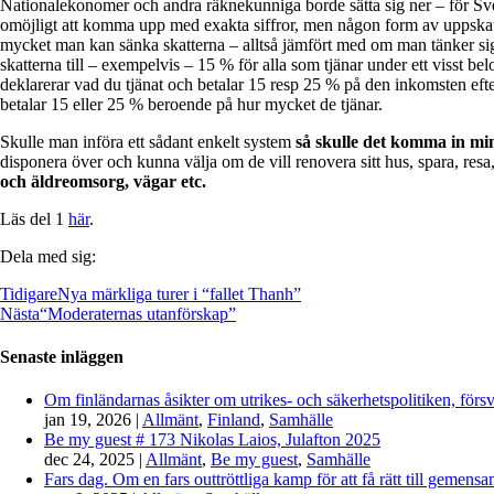
Nationalekonomer och andra räknekunniga borde sätta sig ner – för Sve
omöjligt att komma upp med exakta siffror, men någon form av uppskatt
mycket man kan sänka skatterna – alltså jämfört med om man tänker sig at
skatterna till – exempelvis – 15 % för alla som tjänar under ett visst 
deklarerar vad du tjänat och betalar 15 resp 25 % på den inkomsten eft
betalar 15 eller 25 % beroende på hur mycket de tjänar.
Skulle man införa ett sådant enkelt system
så skulle det komma in min
disponera över och kunna välja om de vill renovera sitt hus, spara, resa
och äldreomsorg, vägar etc.
Läs del 1
här
.
Dela med sig:
Tidigare
Nya märkliga turer i “fallet Thanh”
Nästa
“Moderaternas utanförskap”
Senaste inläggen
Om finländarnas åsikter om utrikes- och säkerhetspolitiken, förs
jan 19, 2026
|
Allmänt
,
Finland
,
Samhälle
Be my guest # 173 Nikolas Laios, Julafton 2025
dec 24, 2025
|
Allmänt
,
Be my guest
,
Samhälle
Fars dag. Om en fars outtröttliga kamp för att få rätt till gemen