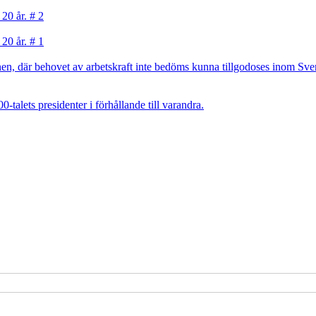
 20 år. # 2
 20 år. # 1
, där behovet av arbetskraft inte bedöms kunna tillgodoses inom Sverig
talets presidenter i förhållande till varandra.