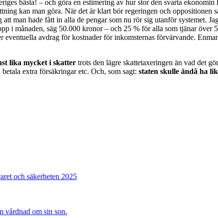
riges bästa! – och göra en estimering av hur stor den svarta ekonomin 
ning kan man göra. När det är klart bör regeringen och oppositionen s
t man hade fått in alla de pengar som nu rör sig utanför systemet. Jag t
belopp i månaden, säg 50.000 kronor – och 25 % för alla som tjänar över 
er eventuella avdrag för kostnader för inkomsternas förvärvande. Enman
st lika mycket i skatter
trots den lägre skattetaxeringen än vad det gö
, betala extra försäkringar etc. Och, som sagt:
staten skulle ändå ha li
varet och säkerheten 2025
sam vårdnad om sin son.