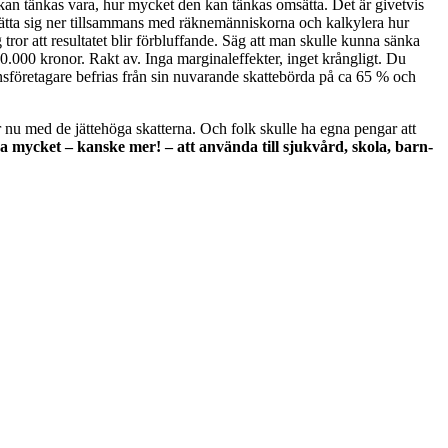
kan tänkas vara, hur mycket den kan tänkas omsätta. Det är givetvis
ätta sig ner tillsammans med räknemänniskorna och kalkylera hur
ror att resultatet blir förbluffande. Säg att man skulle kunna sänka
50.000 kronor. Rakt av. Inga marginaleffekter, inget krångligt. Du
sföretagare befrias från sin nuvarande skattebörda på ca 65 % och
r nu med de jättehöga skatterna. Och folk skulle ha egna pengar att
ka mycket – kanske mer! – att använda till sjukvård, skola, barn-