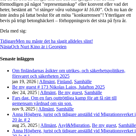
förmodligen på något "representanskap" eller konvent eller vad det
heter, bestämt att
"vi stänger våra valstugor kl 16.00".
Och nu kan de
inte ändra på fattat beslut för att möta "konkurrensen"! Ytterligare ett
bevis på trögt betonghäckeri – förhoppningsvis det sista på fyra år.
Dela med sig:
Tidigare
Men nu måste det ha slagit alldeles slint!
Nästa
Och Nuri Kino är i Georgien
Senaste inläggen
Om finländarnas åsikter om utrikes- och säkerhetspolitiken,
försvaret och säkerheten 2025
jan 19, 2026
|
Allmänt
,
Finland
,
Samhälle
Be my guest # 173 Nikolas Laios, Julafton 2025
dec 24, 2025
|
Allmänt
,
Be my guest
,
Samhälle
Fars dag. Om en fars outtröttliga kamp för att få rätt till
gemensam vårdnad om sin son.
nov 9, 2025
|
Allmänt
,
Samhälle
Anna Högberg, jurist och tidigare anställd vid Migrationsverket i
20 år. # 2
aug 25, 2025
|
Allmänt
,
Asyl&Migration
,
Be my guest
,
Samhälle
Anna Högberg, jurist och tidigare anställd vid Migrationsverket i