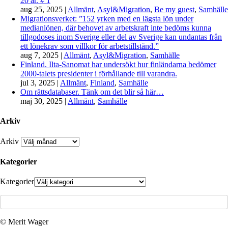
20 år. # 1
aug 25, 2025
|
Allmänt
,
Asyl&Migration
,
Be my guest
,
Samhälle
Migrationsverket: ”152 yrken med en lägsta lön under
medianlönen, där behovet av arbetskraft inte bedöms kunna
tillgodoses inom Sverige eller del av Sverige kan undantas från
ett lönekrav som villkor för arbetstillstånd.”
aug 7, 2025
|
Allmänt
,
Asyl&Migration
,
Samhälle
Finland. Ilta-Sanomat har undersökt hur finländarna bedömer
2000-talets presidenter i förhållande till varandra.
jul 3, 2025
|
Allmänt
,
Finland
,
Samhälle
Om rättsdatabaser. Tänk om det blir så här…
maj 30, 2025
|
Allmänt
,
Samhälle
Arkiv
Arkiv
Kategorier
Kategorier
© Merit Wager