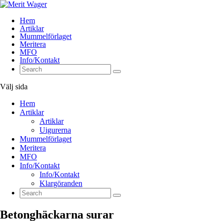
Hem
Artiklar
Mummelförlaget
Meritera
MFO
Info/Kontakt
Välj sida
Hem
Artiklar
Artiklar
Uigurerna
Mummelförlaget
Meritera
MFO
Info/Kontakt
Info/Kontakt
Klargöranden
Betonghäckarna surar