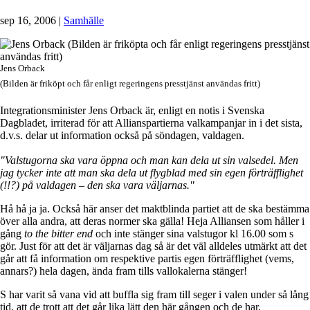
sep 16, 2006
|
Samhälle
Jens Orback
(Bilden är friköpt och får enligt regeringens presstjänst användas fritt)
Integrationsminister Jens Orback är, enligt en notis i Svenska
Dagbladet, irriterad för att Allianspartierna valkampanjar in i det sista,
d.v.s. delar ut information också på söndagen, valdagen.
"Valstugorna ska vara öppna och man kan dela ut sin valsedel. Men
jag tycker inte att man ska dela ut flygblad med sin egen förträfflighet
(!!?) på valdagen – den ska vara väljarnas."
Hå hå ja ja. Också här anser det maktblinda partiet att de ska bestämma
över alla andra, att deras normer ska gälla! Heja Alliansen som håller i
gång
to the bitter end
och inte stänger sina valstugor kl 16.00 som s
gör. Just för att det är väljarnas dag så är det väl alldeles utmärkt att det
går att få information om respektive partis egen förträfflighet (vems,
annars?) hela dagen, ända fram tills vallokalerna stänger!
S har varit så vana vid att buffla sig fram till seger i valen under så lång
tid, att de trott att det går lika lätt den här gången och de har,