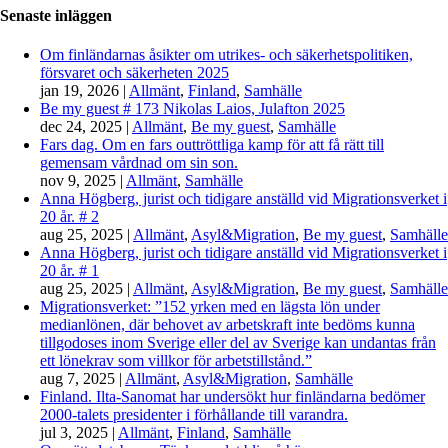
Senaste inläggen
Om finländarnas åsikter om utrikes- och säkerhetspolitiken,
försvaret och säkerheten 2025
jan 19, 2026
|
Allmänt
,
Finland
,
Samhälle
Be my guest # 173 Nikolas Laios, Julafton 2025
dec 24, 2025
|
Allmänt
,
Be my guest
,
Samhälle
Fars dag. Om en fars outtröttliga kamp för att få rätt till
gemensam vårdnad om sin son.
nov 9, 2025
|
Allmänt
,
Samhälle
Anna Högberg, jurist och tidigare anställd vid Migrationsverket i
20 år. # 2
aug 25, 2025
|
Allmänt
,
Asyl&Migration
,
Be my guest
,
Samhälle
Anna Högberg, jurist och tidigare anställd vid Migrationsverket i
20 år. # 1
aug 25, 2025
|
Allmänt
,
Asyl&Migration
,
Be my guest
,
Samhälle
Migrationsverket: ”152 yrken med en lägsta lön under
medianlönen, där behovet av arbetskraft inte bedöms kunna
tillgodoses inom Sverige eller del av Sverige kan undantas från
ett lönekrav som villkor för arbetstillstånd.”
aug 7, 2025
|
Allmänt
,
Asyl&Migration
,
Samhälle
Finland. Ilta-Sanomat har undersökt hur finländarna bedömer
2000-talets presidenter i förhållande till varandra.
jul 3, 2025
|
Allmänt
,
Finland
,
Samhälle