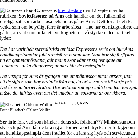
Expressens
huvudledare
den 12 september har
rubriken:
Sovjetfasoner på Ams
och handlar om det fullkomligt
otroliga sätt som arbetslösa behandlas på av Ams. Dett för att det ska
verka som om betydligt färre är arbetslösa = inte har ett riktigt arbete att
gå till, än vad som är fallet i verkligheten. Två stycken i ledarartikeln
lyder:
Det har varit helt surrealistiskt att läsa Expressens serie om hur Ams
handikappstämplar fullt arbetsföra människor. Man tror sig förflyttad
till ett gammalt östland, där människor känner sig tvingade att
"erkänna" olika diagnoser; annars blir de bestraffade.
Det viktiga för Ams är tydligen inte att människor hittar arbete, utan
att de siffror som har beställts från högsta ort levereras till varje pris.
Det är rena Sovjetvärlden. Har ledaren satt upp målet om fem ton spik
måste det infrias även om det innebär att spikarna är obrukbara.
Bo Bylund, gd, AMS
Foto: Elisabeth Ohlson Wallin
Ser inte
folk vad som händer i deras s.k. folkhem??? Ministersambon
styr och på Ams får de lära sig att förnedra och trycka ner folk genom
att handikappstämpla dem i stället för att lära sig hyfs och serviceanda