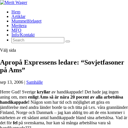
Hem
Artiklar
Mummelförlaget
Meritera
MFO
Info/Kontakt
Välj sida
Apropå Expressens ledare: “Sovjetfasoner
på Ams”
sep 13, 2006
|
Samhälle
Herre Gud! Sverige
kryllar
av handikappade! Det hade jag ingen
aning om, men
enligt Ams så är nära 20 pocent av alla arbetslösa
handikappade!
Någon som har tid och möjlighet att göra en
jämförelse med andra länder borde ta och titta på t.ex. våra grannländer
Finland, Norge och Danmark – jag kan aldrig tro att de ens kommer i
närheten av ett sådant antal handikappade bland sina arbetslösa. Vad är
det för
fel
på svenskarna, hur kan så många arbetslösa vara så
handikappade???