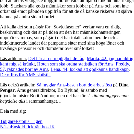
och att deras viktigaste uppgift borde vara att hjälpa folk att hitta riktiga
jobb. Stackars alla goda människor som jobbar på Ams och som inte
orkar stå emot påbuden uppifrån för att de då kanske riskerar att själva
hamna på andra sidan bordet!
Att kalla det som pågår för "Sovjetfasoner" verkar vara en riktig
beskrivning och det är på tiden att den här människohanteringen
uppmärksammas, som pågår i det här totalt s-dominerade och -
indoktrinerade landet där pamparna sitter med sina höga löner och
livslånga pensioner och domderar över småfolket!
Läs artiklarna:
Det här är en möjlighet de får
,
Marita, 42: jag har aldrig
känt mig så kränkt
,
Hoten som ska ordna statistiken för Ams
,
Freddy,
57, räknades bort av Ams
,
Lena, 44, lockad att godkänna handikapp
,
De offras för AMS statistik
.
Läs också artikeln:
Så myglar Ams-basen bort de arbetslösa
på
Dina
Pengar
. Ams generaldirektör, Bo Bylund, är sambo med
(s)ocialminister Berit Andnor, men det har förstås
i
iiinnnngggeeennn
betydelse alls
i sammanhanget…
Dela med sig:
Tidigare
Estonia – igen
Nästa
Enskild fick rätt hos JK