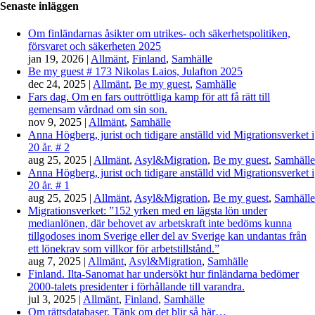
Senaste inläggen
Om finländarnas åsikter om utrikes- och säkerhetspolitiken,
försvaret och säkerheten 2025
jan 19, 2026
|
Allmänt
,
Finland
,
Samhälle
Be my guest # 173 Nikolas Laios, Julafton 2025
dec 24, 2025
|
Allmänt
,
Be my guest
,
Samhälle
Fars dag. Om en fars outtröttliga kamp för att få rätt till
gemensam vårdnad om sin son.
nov 9, 2025
|
Allmänt
,
Samhälle
Anna Högberg, jurist och tidigare anställd vid Migrationsverket i
20 år. # 2
aug 25, 2025
|
Allmänt
,
Asyl&Migration
,
Be my guest
,
Samhälle
Anna Högberg, jurist och tidigare anställd vid Migrationsverket i
20 år. # 1
aug 25, 2025
|
Allmänt
,
Asyl&Migration
,
Be my guest
,
Samhälle
Migrationsverket: ”152 yrken med en lägsta lön under
medianlönen, där behovet av arbetskraft inte bedöms kunna
tillgodoses inom Sverige eller del av Sverige kan undantas från
ett lönekrav som villkor för arbetstillstånd.”
aug 7, 2025
|
Allmänt
,
Asyl&Migration
,
Samhälle
Finland. Ilta-Sanomat har undersökt hur finländarna bedömer
2000-talets presidenter i förhållande till varandra.
jul 3, 2025
|
Allmänt
,
Finland
,
Samhälle
Om rättsdatabaser. Tänk om det blir så här…