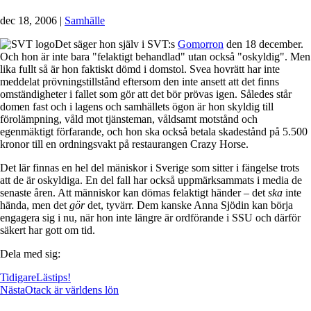
dec 18, 2006
|
Samhälle
Det säger hon själv i SVT:s
Gomorron
den 18 december.
Och hon är inte bara "felaktigt behandlad" utan också "oskyldig". Men
lika fullt så är hon faktiskt dömd i domstol. Svea hovrätt har inte
meddelat prövningstillstånd eftersom den inte ansett att det finns
omständigheter i fallet som gör att det bör prövas igen. Således står
domen fast och i lagens och samhällets ögon är hon skyldig till
förolämpning, våld mot tjänsteman, våldsamt motstånd och
egenmäktigt förfarande, och hon ska också betala skadestånd på 5.500
kronor till en ordningsvakt på restaurangen Crazy Horse.
Det lär finnas en hel del mäniskor i Sverige som sitter i fängelse trots
att de är oskyldiga. En del fall har också uppmärksammats i media de
senaste åren. Att människor kan dömas felaktigt händer – det
ska
inte
hända, men det
gör
det, tyvärr. Dem kanske Anna Sjödin kan börja
engagera sig i nu, när hon inte längre är ordförande i SSU och därför
säkert har gott om tid.
Dela med sig:
Tidigare
Lästips!
Nästa
Otack är världens lön