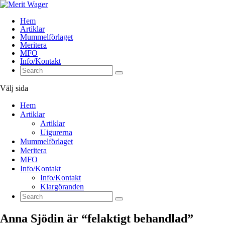
Hem
Artiklar
Mummelförlaget
Meritera
MFO
Info/Kontakt
Välj sida
Hem
Artiklar
Artiklar
Uigurerna
Mummelförlaget
Meritera
MFO
Info/Kontakt
Info/Kontakt
Klargöranden
Anna Sjödin är “felaktigt behandlad”