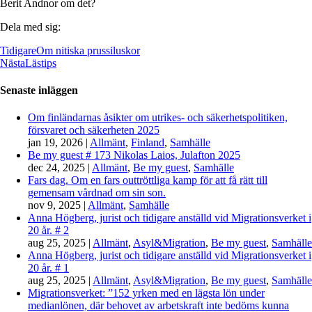
Berit Andnor om det?
Dela med sig:
Tidigare
Om nitiska prussiluskor
Nästa
Lästips
Senaste inläggen
Om finländarnas åsikter om utrikes- och säkerhetspolitiken,
försvaret och säkerheten 2025
jan 19, 2026
|
Allmänt
,
Finland
,
Samhälle
Be my guest # 173 Nikolas Laios, Julafton 2025
dec 24, 2025
|
Allmänt
,
Be my guest
,
Samhälle
Fars dag. Om en fars outtröttliga kamp för att få rätt till
gemensam vårdnad om sin son.
nov 9, 2025
|
Allmänt
,
Samhälle
Anna Högberg, jurist och tidigare anställd vid Migrationsverket i
20 år. # 2
aug 25, 2025
|
Allmänt
,
Asyl&Migration
,
Be my guest
,
Samhälle
Anna Högberg, jurist och tidigare anställd vid Migrationsverket i
20 år. # 1
aug 25, 2025
|
Allmänt
,
Asyl&Migration
,
Be my guest
,
Samhälle
Migrationsverket: ”152 yrken med en lägsta lön under
medianlönen, där behovet av arbetskraft inte bedöms kunna