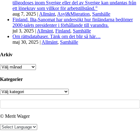
tillgodoses inom Sverige eller del av Sverige kan undantas från
ett lönekrav som villkor för arbetstillstånd.”
aug 7, 2025
|
Allmänt
,
Asyl&Migration
,
Samhälle
Finland. Ilta-Sanomat har undersökt hur finländarna bedömer
2000-talets presidenter i förhållande till varandra.
jul 3, 2025
|
Allmänt
,
Finland
,
Samhälle
Om rättsdatabaser. Tänk om det blir så här…
maj 30, 2025
|
Allmänt
,
Samhälle
Arkiv
Arkiv
Kategorier
Kategorier
© Merit Wager