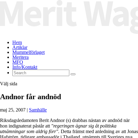
Hem
Artiklar
Mummelförlaget
Meritera
MFO
Info/Kontakt
Välj sida
Andnor får andnöd
maj 25, 2007
|
Samhälle
Riksdagsledamoten Berit Andnor (s) drabbas nästan av andnöd när
hon indignaterat påstår att
"regeringen ägnar sig åt politiska
utnämningar som aldrig förr".
Detta främst med anledning av att Jonas
Hafström, tidigare ambassadör i Thailand, utnämnts till Sveriges nya