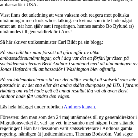
ambassadör i USA.
Visst finns det anledning att vara vaksam och reagera mot politiska
utnämningar men look who's talking: en kvinna som inte hade något
emot att, när hon själv satt i regeringen, hennes sambo Bo Bylund (s)
utnämndes till generaldirektör i Ams!
Så här skriver utrikesminister Carl Bildt på sin blogg:
På sina håll har man försökt att göra affär av olika
ambassadörsutnämningar, och i dag var det ett förfärligt väsen på
socialdemokraternas Berit Andnor i samband med att utnämningen av
Jonas Hafström till ambassadör i Washington blev offentlig.
På socialdemokraternas tid var det alltför vanligt att statsråd som inte
passade in av det ena eller det andra skälet dumpades på UD. I farans
riktning om valet hade gett ett annat resultat låg väl att även Berit
Andnor hade fått vandra den vägen.
Läs hela inlägget under rubriken
Andnors klagan
.
Förresten: den man som den 24 maj utnämndes till ny generaldirektör i
Migrationsverket är, vad jag vet, inte sambo med någon i den sittande
regeringen! Han har dessutom varit statssekreterare i Andnors gamla
regering, nämligen åt justitieministern, Thomas Bodström. Vad säger