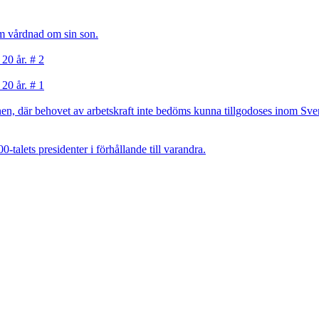
sam vårdnad om sin son.
 20 år. # 2
 20 år. # 1
, där behovet av arbetskraft inte bedöms kunna tillgodoses inom Sverig
talets presidenter i förhållande till varandra.