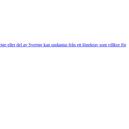
e eller del av Sverige kan undantas från ett lönekrav som villkor för