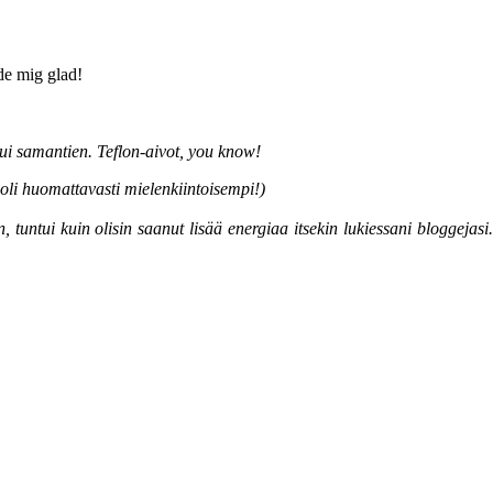
rde mig glad!
htui samantien. Teflon-aivot, you know!
i oli huomattavasti mielenkiintoisempi!)
, tuntui kuin olisin saanut lisää energiaa itsekin lukiessani bloggejasi.