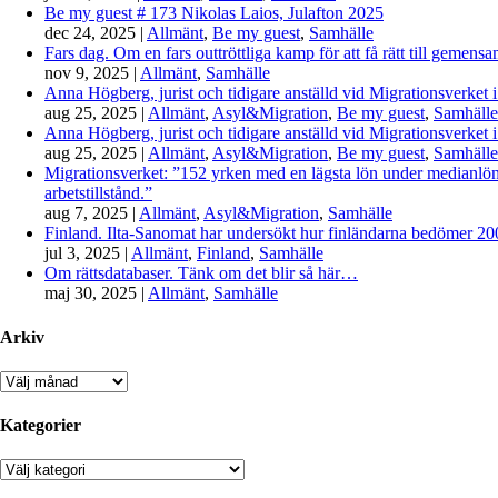
Be my guest # 173 Nikolas Laios, Julafton 2025
dec 24, 2025
|
Allmänt
,
Be my guest
,
Samhälle
Fars dag. Om en fars outtröttliga kamp för att få rätt till gemen
nov 9, 2025
|
Allmänt
,
Samhälle
Anna Högberg, jurist och tidigare anställd vid Migrationsverket i
aug 25, 2025
|
Allmänt
,
Asyl&Migration
,
Be my guest
,
Samhälle
Anna Högberg, jurist och tidigare anställd vid Migrationsverket i
aug 25, 2025
|
Allmänt
,
Asyl&Migration
,
Be my guest
,
Samhälle
Migrationsverket: ”152 yrken med en lägsta lön under medianlönen
arbetstillstånd.”
aug 7, 2025
|
Allmänt
,
Asyl&Migration
,
Samhälle
Finland. Ilta-Sanomat har undersökt hur finländarna bedömer 2000-
jul 3, 2025
|
Allmänt
,
Finland
,
Samhälle
Om rättsdatabaser. Tänk om det blir så här…
maj 30, 2025
|
Allmänt
,
Samhälle
Arkiv
Arkiv
Kategorier
Kategorier