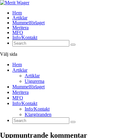
Hem
Artiklar
Mummelförlaget
Meritera
MFO
Info/Kontakt
Välj sida
Hem
Artiklar
Artiklar
Uigurerna
Mummelförlaget
Meritera
MFO
Info/Kontakt
Info/Kontakt
Klargöranden
Uppmuntrande kommentar