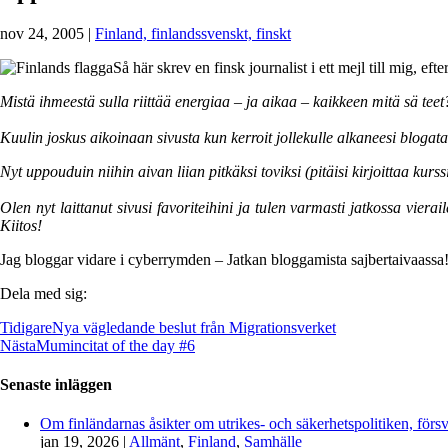
nov 24, 2005
|
Finland, finlandssvenskt, finskt
Så här skrev en finsk journalist i ett mejl till mig, e
Mistä ihmeestä sulla riittää energiaa – ja aikaa – kaikkeen mitä sä tee
Kuulin joskus aikoinaan sivusta kun kerroit jollekulle alkaneesi blogat
Nyt uppouduin niihin aivan liian pitkäksi toviksi (pitäisi kirjoittaa kur
Olen nyt laittanut sivusi favoriteihini ja tulen varmasti jatkossa viera
Kiitos!
Jag bloggar vidare i cyberrymden – Jatkan bloggamista sajbertaivaassa
Dela med sig:
Tidigare
Nya vägledande beslut från Migrationsverket
Nästa
Mumincitat of the day #6
Senaste inläggen
Om finländarnas åsikter om utrikes- och säkerhetspolitiken, förs
jan 19, 2026
|
Allmänt
,
Finland
,
Samhälle