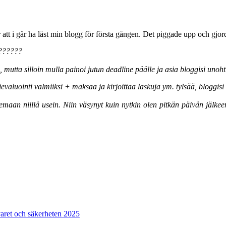
fter att i går ha läst min blogg för första gången. Det piggade upp och gjo
t??????
a, mutta silloin mulla painoi jutun deadline päälle ja asia bloggisi uno
ssievaluointi valmiiksi + maksaa ja kirjoittaa laskuja ym. tylsää, bloggis
ilemaan niillä usein. Niin väsynyt kuin nytkin olen pitkän päivän jälkeen
!
varet och säkerheten 2025