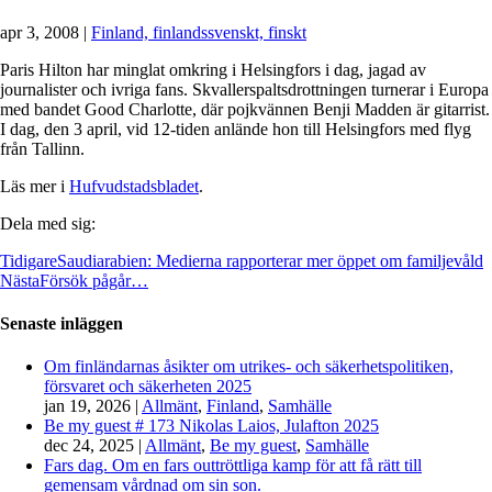
apr 3, 2008
|
Finland, finlandssvenskt, finskt
Paris Hilton har minglat omkring i Helsingfors i dag, jagad av
journalister och ivriga fans. Skvallerspaltsdrottningen turnerar i Europa
med bandet Good Charlotte, där pojkvännen Benji Madden är gitarrist.
I dag, den 3 april, vid 12-tiden anlände hon till Helsingfors med flyg
från Tallinn.
Läs mer i
Hufvudstadsbladet
.
Dela med sig:
Tidigare
Saudiarabien: Medierna rapporterar mer öppet om familjevåld
Nästa
Försök pågår…
Senaste inläggen
Om finländarnas åsikter om utrikes- och säkerhetspolitiken,
försvaret och säkerheten 2025
jan 19, 2026
|
Allmänt
,
Finland
,
Samhälle
Be my guest # 173 Nikolas Laios, Julafton 2025
dec 24, 2025
|
Allmänt
,
Be my guest
,
Samhälle
Fars dag. Om en fars outtröttliga kamp för att få rätt till
gemensam vårdnad om sin son.