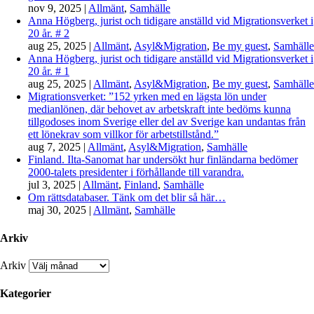
nov 9, 2025
|
Allmänt
,
Samhälle
Anna Högberg, jurist och tidigare anställd vid Migrationsverket i
20 år. # 2
aug 25, 2025
|
Allmänt
,
Asyl&Migration
,
Be my guest
,
Samhälle
Anna Högberg, jurist och tidigare anställd vid Migrationsverket i
20 år. # 1
aug 25, 2025
|
Allmänt
,
Asyl&Migration
,
Be my guest
,
Samhälle
Migrationsverket: ”152 yrken med en lägsta lön under
medianlönen, där behovet av arbetskraft inte bedöms kunna
tillgodoses inom Sverige eller del av Sverige kan undantas från
ett lönekrav som villkor för arbetstillstånd.”
aug 7, 2025
|
Allmänt
,
Asyl&Migration
,
Samhälle
Finland. Ilta-Sanomat har undersökt hur finländarna bedömer
2000-talets presidenter i förhållande till varandra.
jul 3, 2025
|
Allmänt
,
Finland
,
Samhälle
Om rättsdatabaser. Tänk om det blir så här…
maj 30, 2025
|
Allmänt
,
Samhälle
Arkiv
Arkiv
Kategorier