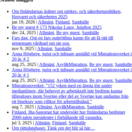
Om finländarnas åsikter om utrikes- och säkerhetspolitiken,
försvaret och säkerheten 2025
jan 19, 2026
|
Allmänt
,
Finland
,
Samhälle
Be my guest # 173 Nikolas Laios, Julafton 2025
dec 24, 2025
|
Allmänt
,
Be my guest
,
Samhälle
Fars dag. Om en fars outtröttliga kamp för att få rätt till
gemensam vårdnad om sin son.
nov 9, 2025
|
Allmänt
,
Samhälle
Anna Högberg, jurist och tidigare anställd vid Migrationsverket i
20 år. # 2
aug 25, 2025
|
Allmänt
,
Asyl&Migration
,
Be my guest
,
Samhälle
Anna Högberg, jurist och tidigare anställd vid Migrationsverket i
20 år. # 1
aug 25, 2025
|
Allmänt
,
Asyl&Migration
,
Be my guest
,
Samhälle
Migrationsverket: ”152 yrken med en lägsta lön under
medianlönen, där behovet av arbetskraft inte bedöms kunna
tillgodoses inom Sverige eller del av Sverige kan undantas från
ett lönekrav som villkor för arbetstillstånd.”
aug 7, 2025
|
Allmänt
,
Asyl&Migration
,
Samhälle
Finland. Ilta-Sanomat har undersökt hur finländarna bedömer
2000-talets presidenter i förhållande till varandra.
jul 3, 2025
|
Allmänt
,
Finland
,
Samhälle
Om rättsdatabaser. Tänk om det blir så här…