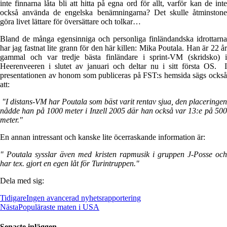
inte finnarna låta bli att hitta på egna ord för allt, varför kan de inte
också använda de engelska benämningarna? Det skulle åtminstone
göra livet lättare för översättare och tolkar…
Bland de många egensinniga och personliga finländandska idrottarna
har jag fastnat lite grann för den här killen: Mika Poutala. Han är 22 år
gammal och var tredje bästa finländare i sprint-VM (skridsko) i
Heerenveeren i slutet av januari och deltar nu i sitt första OS. I
presentationen av honom som publiceras på FST:s hemsida sägs också
att:
"I distans-VM har Poutala som bäst varit rentav sjua, den placeringen
nådde han på 1000 meter i Inzell 2005 där han också var 13:e på 500
meter."
En annan intressant och kanske lite öcerraskande information är:
" Poutala sysslar även med kristen rapmusik i gruppen J-Posse och
har tex. gjort en egen låt för Turintruppen."
Dela med sig:
Tidigare
Ingen avancerad nyhetsrapportering
Nästa
Populäraste maten i USA
Senaste inläggen