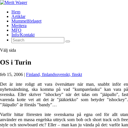
Hem
Artiklar
Mummelförlaget
Meritera
MFO
Info/Kontakt
Välj sida
OS i Turin
feb 15, 2006
|
Finland, finlandssvenskt, finskt
Det är inte roligt att vara översättare när man, snabbt inför en
nyhetssändning, ska komma på vad "kumparelasku" kan vara på
svenska. Eller skriver "ishockey" när det talas om "jääpallo", fast
varenda kotte vet att det är "jääkiekko" som betyder "ishockey".
"Jääpallo" är förstås "bandy"…
Varför hittar förresten inte svenskarna på egna ord för allt utan
använder en massa engelska uttryck som bob och short track och free
style och snowboard etc? Eller – man kan ju vända på det: varför kan