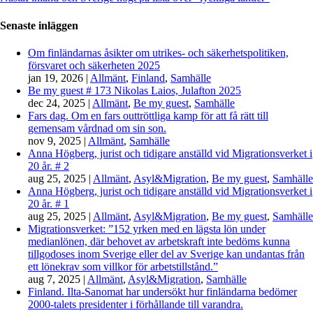
Senaste inläggen
Om finländarnas åsikter om utrikes- och säkerhetspolitiken,
försvaret och säkerheten 2025
jan 19, 2026
|
Allmänt
,
Finland
,
Samhälle
Be my guest # 173 Nikolas Laios, Julafton 2025
dec 24, 2025
|
Allmänt
,
Be my guest
,
Samhälle
Fars dag. Om en fars outtröttliga kamp för att få rätt till
gemensam vårdnad om sin son.
nov 9, 2025
|
Allmänt
,
Samhälle
Anna Högberg, jurist och tidigare anställd vid Migrationsverket i
20 år. # 2
aug 25, 2025
|
Allmänt
,
Asyl&Migration
,
Be my guest
,
Samhälle
Anna Högberg, jurist och tidigare anställd vid Migrationsverket i
20 år. # 1
aug 25, 2025
|
Allmänt
,
Asyl&Migration
,
Be my guest
,
Samhälle
Migrationsverket: ”152 yrken med en lägsta lön under
medianlönen, där behovet av arbetskraft inte bedöms kunna
tillgodoses inom Sverige eller del av Sverige kan undantas från
ett lönekrav som villkor för arbetstillstånd.”
aug 7, 2025
|
Allmänt
,
Asyl&Migration
,
Samhälle
Finland. Ilta-Sanomat har undersökt hur finländarna bedömer
2000-talets presidenter i förhållande till varandra.