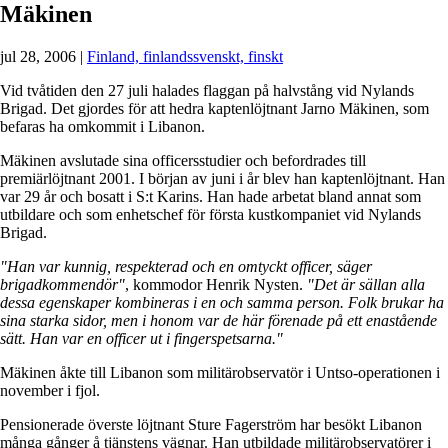
Mäkinen
jul 28, 2006
|
Finland, finlandssvenskt, finskt
Vid tvåtiden den 27 juli halades flaggan på halvstång vid Nylands
Brigad. Det gjordes för att hedra kaptenlöjtnant Jarno Mäkinen, som
befaras ha omkommit i Libanon.
Mäkinen avslutade sina officersstudier och befordrades till
premiärlöjtnant 2001. I början av juni i år blev han kaptenlöjtnant. Han
var 29 år och bosatt i S:t Karins. Han hade arbetat bland annat som
utbildare och som enhetschef för första kustkompaniet vid Nylands
Brigad.
"Han var kunnig, respekterad och en omtyckt officer, säger
brigadkommendör"
, kommodor Henrik Nysten.
"Det är sällan alla
dessa egenskaper kombineras i en och samma person. Folk brukar ha
sina starka sidor, men i honom var de här förenade på ett enastående
sätt. Han var en officer ut i fingerspetsarna."
Mäkinen åkte till Libanon som militärobservatör i Untso-operationen i
november i fjol.
Pensionerade överste löjtnant Sture Fagerström har besökt Libanon
många gånger å tjänstens vägnar. Han utbildade militärobservatörer i