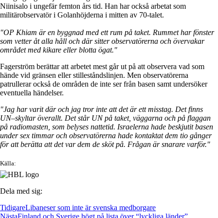
Niinisalo i ungefär femton års tid. Han har också arbetat som
militärobservatör i Golanhöjderna i mitten av 70-talet.
"OP Khiam är en byggnad med ett rum på taket. Rummet har fönster
som vetter åt alla håll och där sitter observatörerna och övervakar
området med kikare eller blotta ögat."
Fagerström berättar att arbetet mest går ut på att observera vad som
hände vid gränsen eller stilleståndslinjen. Men observatörerna
patrullerar också de områden de inte ser från basen samt undersöker
eventuella händelser.
"Jag har varit där och jag tror inte att det är ett misstag. Det finns
UN–skyltar överallt. Det står UN på taket, väggarna och på flaggan
på radiomasten, som belyses nattetid. Israelerna hade beskjutit basen
under sex timmar och observatörerna hade kontaktat dem tio gånger
för att berätta att det var dem de sköt på. Frågan är snarare varför."
Källa:
Dela med sig:
Tidigare
Libaneser som inte är svenska medborgare
Nästa
Finland och Sverige högt på lista över “lyckliga länder”