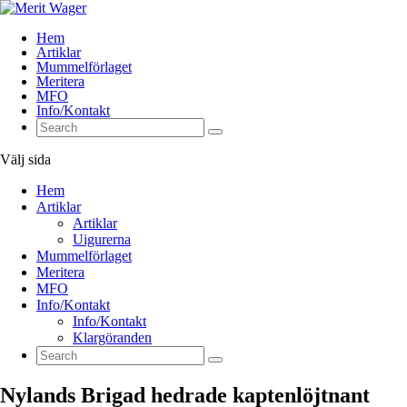
Hem
Artiklar
Mummelförlaget
Meritera
MFO
Info/Kontakt
Välj sida
Hem
Artiklar
Artiklar
Uigurerna
Mummelförlaget
Meritera
MFO
Info/Kontakt
Info/Kontakt
Klargöranden
Nylands Brigad hedrade kaptenlöjtnant