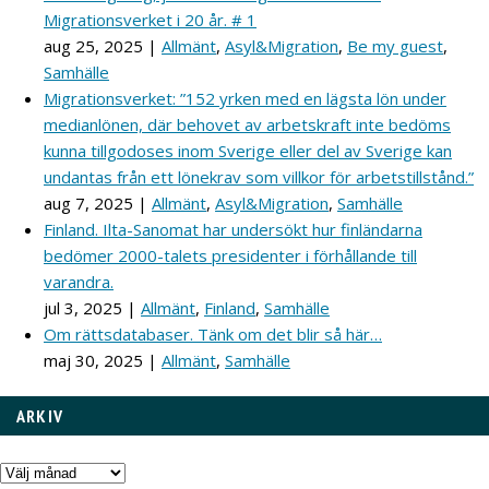
Migrationsverket i 20 år. # 1
aug 25, 2025
|
Allmänt
,
Asyl&Migration
,
Be my guest
,
Samhälle
Migrationsverket: ”152 yrken med en lägsta lön under
medianlönen, där behovet av arbetskraft inte bedöms
kunna tillgodoses inom Sverige eller del av Sverige kan
undantas från ett lönekrav som villkor för arbetstillstånd.”
aug 7, 2025
|
Allmänt
,
Asyl&Migration
,
Samhälle
Finland. Ilta-Sanomat har undersökt hur finländarna
bedömer 2000-talets presidenter i förhållande till
varandra.
jul 3, 2025
|
Allmänt
,
Finland
,
Samhälle
Om rättsdatabaser. Tänk om det blir så här…
maj 30, 2025
|
Allmänt
,
Samhälle
ARKIV
Arkiv