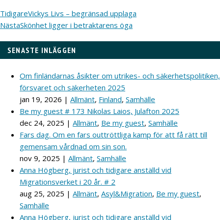
Tidigare
Vickys Livs – begränsad upplaga
Nästa
Skönhet ligger i betraktarens öga
SENASTE INLÄGGEN
Om finländarnas åsikter om utrikes- och säkerhetspolitiken,
försvaret och säkerheten 2025
jan 19, 2026
|
Allmänt
,
Finland
,
Samhälle
Be my guest # 173 Nikolas Laios, Julafton 2025
dec 24, 2025
|
Allmänt
,
Be my guest
,
Samhälle
Fars dag. Om en fars outtröttliga kamp för att få rätt till
gemensam vårdnad om sin son.
nov 9, 2025
|
Allmänt
,
Samhälle
Anna Högberg, jurist och tidigare anställd vid
Migrationsverket i 20 år. # 2
aug 25, 2025
|
Allmänt
,
Asyl&Migration
,
Be my guest
,
Samhälle
Anna Högberg, jurist och tidigare anställd vid