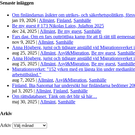
Senaste inläggen
Om finländarnas åsikter om utrikes- och säkerhetspolitiken, förs
jan 19, 2026
|
Allmänt
,
Finland
,
Samhälle
Be my guest # 173 Nikolas Laios, Julafton 2025
dec 24, 2025
|
Allmänt
,
Be my guest
,
Samhälle
Fars dag. Om en fars outtröttliga kamp för att få rätt till gemen
nov 9, 2025
|
Allmänt
,
Samhälle
Anna Högberg, jurist och tidigare anställd vid Migrationsverket i
aug 25, 2025
|
Allmänt
,
Asyl&Migration
,
Be my guest
,
Samhälle
Anna Högberg, jurist och tidigare anställd vid Migrationsverket i
aug 25, 2025
|
Allmänt
,
Asyl&Migration
,
Be my guest
,
Samhälle
Migrationsverket: ”152 yrken med en lägsta lön under medianlönen
arbetstillstånd.”
aug 7, 2025
|
Allmänt
,
Asyl&Migration
,
Samhälle
Finland. Ilta-Sanomat har undersökt hur finländarna bedömer 2000-
jul 3, 2025
|
Allmänt
,
Finland
,
Samhälle
Om rättsdatabaser. Tänk om det blir så här…
maj 30, 2025
|
Allmänt
,
Samhälle
Arkiv
Arkiv