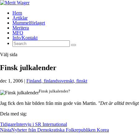
Hem
Artiklar
Mummelförlaget
Meritera
MFO
Info/Kontakt
Välj sida
Finsk julkalender
dec 1, 2006
|
Finland, finlandssvenskt, finskt
Finsk julkalender?
Jag fick den här bilden från min gode vän Martin.
"Det är alltid trevli
Dela med sig:
Tidigare
Intervju i SR International
Nästa
Nyheter från Demokratiska Folkrepubliken Korea