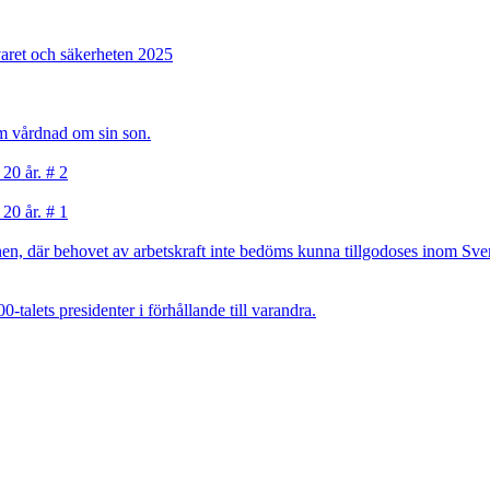
varet och säkerheten 2025
sam vårdnad om sin son.
 20 år. # 2
 20 år. # 1
, där behovet av arbetskraft inte bedöms kunna tillgodoses inom Sverig
talets presidenter i förhållande till varandra.