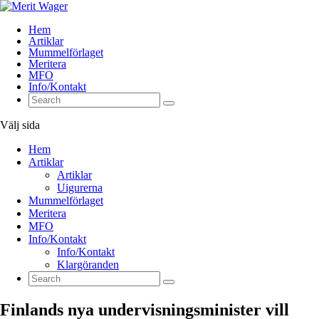
Hem
Artiklar
Mummelförlaget
Meritera
MFO
Info/Kontakt
Välj sida
Hem
Artiklar
Artiklar
Uigurerna
Mummelförlaget
Meritera
MFO
Info/Kontakt
Info/Kontakt
Klargöranden
Finlands nya undervisningsminister vill