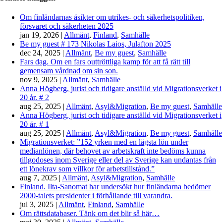
Om finländarnas åsikter om utrikes- och säkerhetspolitiken,
försvaret och säkerheten 2025
jan 19, 2026
|
Allmänt
,
Finland
,
Samhälle
Be my guest # 173 Nikolas Laios, Julafton 2025
dec 24, 2025
|
Allmänt
,
Be my guest
,
Samhälle
Fars dag. Om en fars outtröttliga kamp för att få rätt till
gemensam vårdnad om sin son.
nov 9, 2025
|
Allmänt
,
Samhälle
Anna Högberg, jurist och tidigare anställd vid Migrationsverket i
20 år. # 2
aug 25, 2025
|
Allmänt
,
Asyl&Migration
,
Be my guest
,
Samhälle
Anna Högberg, jurist och tidigare anställd vid Migrationsverket i
20 år. # 1
aug 25, 2025
|
Allmänt
,
Asyl&Migration
,
Be my guest
,
Samhälle
Migrationsverket: ”152 yrken med en lägsta lön under
medianlönen, där behovet av arbetskraft inte bedöms kunna
tillgodoses inom Sverige eller del av Sverige kan undantas från
ett lönekrav som villkor för arbetstillstånd.”
aug 7, 2025
|
Allmänt
,
Asyl&Migration
,
Samhälle
Finland. Ilta-Sanomat har undersökt hur finländarna bedömer
2000-talets presidenter i förhållande till varandra.
jul 3, 2025
|
Allmänt
,
Finland
,
Samhälle
Om rättsdatabaser. Tänk om det blir så här…