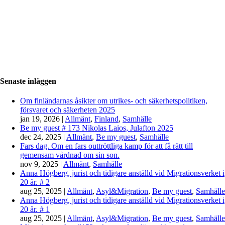
Senaste inläggen
Om finländarnas åsikter om utrikes- och säkerhetspolitiken,
försvaret och säkerheten 2025
jan 19, 2026
|
Allmänt
,
Finland
,
Samhälle
Be my guest # 173 Nikolas Laios, Julafton 2025
dec 24, 2025
|
Allmänt
,
Be my guest
,
Samhälle
Fars dag. Om en fars outtröttliga kamp för att få rätt till
gemensam vårdnad om sin son.
nov 9, 2025
|
Allmänt
,
Samhälle
Anna Högberg, jurist och tidigare anställd vid Migrationsverket i
20 år. # 2
aug 25, 2025
|
Allmänt
,
Asyl&Migration
,
Be my guest
,
Samhälle
Anna Högberg, jurist och tidigare anställd vid Migrationsverket i
20 år. # 1
aug 25, 2025
|
Allmänt
,
Asyl&Migration
,
Be my guest
,
Samhälle