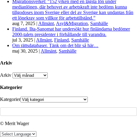
Migrationsverket: ”152 yrken med en lägsta lön under
medianlönen, där behovet av arbetskraft inte bedöms kunna
tillgodoses inom Sverige eller del av Sverige kan undantas från
ett lönekrav som villkor för arbetstillstånd.”
aug 7, 2025
|
Allmänt
,
Asyl&Migration
,
Samhälle
Finland. Ilta-Sanomat har undersökt hur finländarna bedömer
2000-talets presidenter i förhållande till varandra.
jul 3, 2025
|
Allmänt
,
Finland
,
Samhälle
Om rättsdatabaser. Tänk om det blir så här…
maj 30, 2025
|
Allmänt
,
Samhälle
Arkiv
Arkiv
Kategorier
Kategorier
© Merit Wager