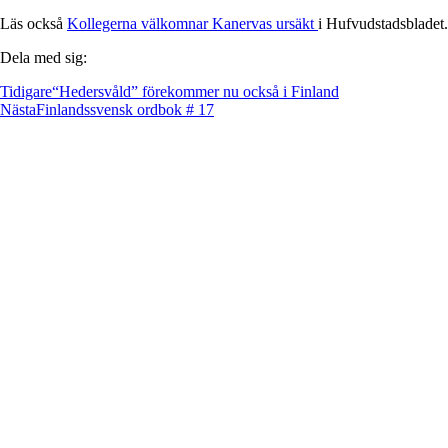
Läs också
Kollegerna välkomnar Kanervas ursäkt
i Hufvudstadsbladet.
Dela med sig:
Tidigare
“Hedersvåld” förekommer nu också i Finland
Nästa
Finlandssvensk ordbok # 17