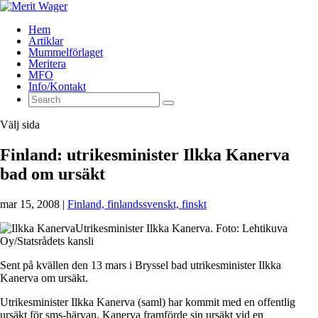
Hem
Artiklar
Mummelförlaget
Meritera
MFO
Info/Kontakt
Välj sida
Finland: utrikesminister Ilkka Kanerva
bad om ursäkt
mar 15, 2008
|
Finland, finlandssvenskt, finskt
Utrikesminister Ilkka Kanerva. Foto: Lehtikuva
Oy/Statsrådets kansli
Sent på kvällen den 13 mars i Bryssel bad utrikesminister Ilkka
Kanerva om ursäkt.
Utrikesminister Ilkka Kanerva (saml) har kommit med en offentlig
ursäkt för sms-härvan. Kanerva framförde sin ursäkt vid en