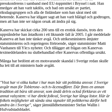
presskonferens i samband med EU-toppmötet i Bryssel i natt. Han
medgav att han varit taktlös, och bad om ursäkt av partiet,
riksdagsgruppen och alla de finländare som han sårat med sitt
beteende. Kanerva har idigare sagt att han varit blåögd och godtrogen,
men att han inte ser någon orsak att ändra på sig.
Kanerva har skickat cirka 200 sms till en erotisk dansös, trots den
uppståndelse han åstadkom i ett liknande fall år 2005. I går meddelade
Kanerva att han inte tänker avgå. Och utrikesministern åtnjuter
statsministerns och regeringens förtroende, säger statsminister Matti
Vanhanen till Yle:s nyheter. Och tillägger att frågan om Kanervas
textmeddelanden nu slutbehandlad efter Kanervas offentliga ursäkt.
Många har bedömt att en motsvarande skandal i Sverige redan skulle
ha lett till att ministern hade avgått.
"Visst har vi olika kultur i hur man bär sitt politiska ansvar. I Sverige
avgår man för Toblerone- och tv-licensaffärer. Där finns en annan
tradition att bära sitt ansvar, som ändå delvis också förklaras av ett
annat valsystem: vi har direkt folkval, Sverige har långa listor. Här är
folkets möjligheter att sända sina signaler till politikerna därför helt
andra än i Sverige",
säger jämställdhetsminister Stefan Wallin i
Hufvudstadsbladet.