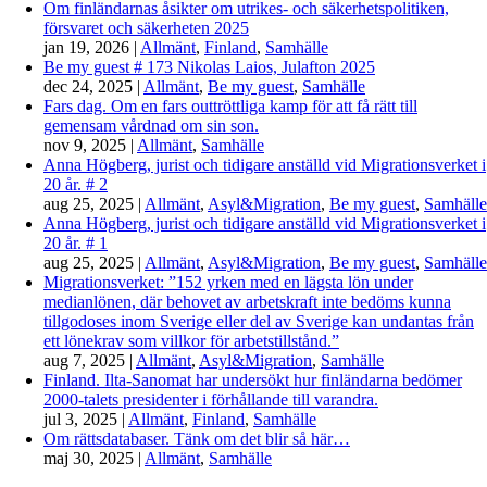
Om finländarnas åsikter om utrikes- och säkerhetspolitiken,
försvaret och säkerheten 2025
jan 19, 2026
|
Allmänt
,
Finland
,
Samhälle
Be my guest # 173 Nikolas Laios, Julafton 2025
dec 24, 2025
|
Allmänt
,
Be my guest
,
Samhälle
Fars dag. Om en fars outtröttliga kamp för att få rätt till
gemensam vårdnad om sin son.
nov 9, 2025
|
Allmänt
,
Samhälle
Anna Högberg, jurist och tidigare anställd vid Migrationsverket i
20 år. # 2
aug 25, 2025
|
Allmänt
,
Asyl&Migration
,
Be my guest
,
Samhälle
Anna Högberg, jurist och tidigare anställd vid Migrationsverket i
20 år. # 1
aug 25, 2025
|
Allmänt
,
Asyl&Migration
,
Be my guest
,
Samhälle
Migrationsverket: ”152 yrken med en lägsta lön under
medianlönen, där behovet av arbetskraft inte bedöms kunna
tillgodoses inom Sverige eller del av Sverige kan undantas från
ett lönekrav som villkor för arbetstillstånd.”
aug 7, 2025
|
Allmänt
,
Asyl&Migration
,
Samhälle
Finland. Ilta-Sanomat har undersökt hur finländarna bedömer
2000-talets presidenter i förhållande till varandra.
jul 3, 2025
|
Allmänt
,
Finland
,
Samhälle
Om rättsdatabaser. Tänk om det blir så här…
maj 30, 2025
|
Allmänt
,
Samhälle