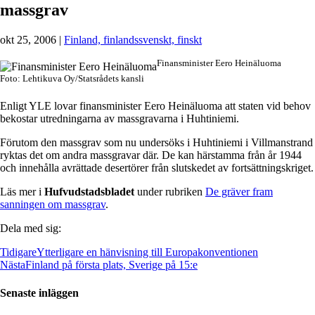
massgrav
okt 25, 2006
|
Finland, finlandssvenskt, finskt
Finansminister Eero Heinäluoma
Foto: Lehtikuva Oy/Statsrådets kansli
Enligt YLE lovar finansminister Eero Heinäluoma att staten vid behov
bekostar utredningarna av massgravarna i Huhtiniemi.
Förutom den massgrav som nu undersöks i Huhtiniemi i Villmanstrand
ryktas det om andra massgravar där. De kan härstamma från år 1944
och innehålla avrättade desertörer från slutskedet av fortsättningskriget.
Läs mer i
Hufvudstadsbladet
under rubriken
De gräver fram
sanningen om massgrav
.
Dela med sig:
Tidigare
Ytterligare en hänvisning till Europakonventionen
Nästa
Finland på första plats, Sverige på 15:e
Senaste inläggen