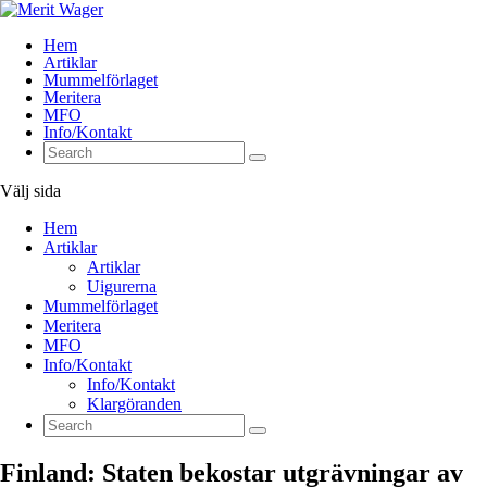
Hem
Artiklar
Mummelförlaget
Meritera
MFO
Info/Kontakt
Välj sida
Hem
Artiklar
Artiklar
Uigurerna
Mummelförlaget
Meritera
MFO
Info/Kontakt
Info/Kontakt
Klargöranden
Finland: Staten bekostar utgrävningar av