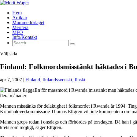
Hem
Artiklar
Mummelförlaget
Meritera
MFO
Info/Kontakt
Välj sida
Finland: Folkmordsmisstänkt häktades i B
apr 7, 2007
|
Finland, finlandssvenskt, finskt
En för massmord i Rwanda misstänkt man häktades den 
flera månader.
Mannen misstänks för delaktighet i folkmordet i Rwanda år 1994. Tingsrät
Kriminalöverkommissarie Thomas Elfgren vill inte kommentera om manne
Mannen greps redan i onsdags och förhördes på torsdagen. Då han i går 
krets som möjligt, säger Elfgren.