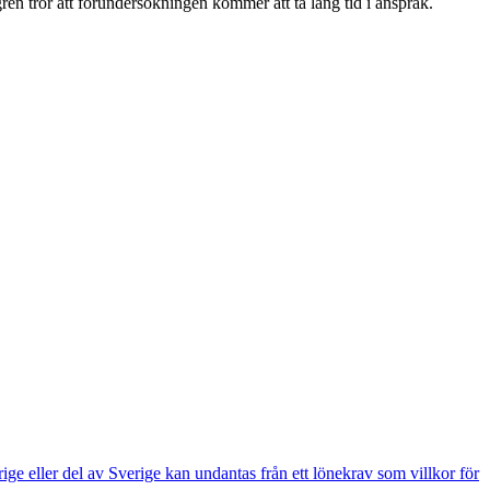
en tror att förundersökningen kommer att ta lång tid i anspråk.
e eller del av Sverige kan undantas från ett lönekrav som villkor för