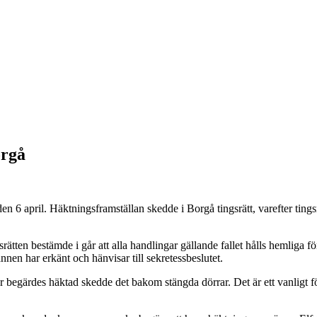
orgå
6 april. Häktningsframställan skedde i Borgå tingsrätt, varefter tingsr
ten bestämde i går att alla handlingar gällande fallet hålls hemliga för
n har erkänt och hänvisar till sekretessbeslutet.
begärdes häktad skedde det bakom stängda dörrar. Det är ett vanligt för