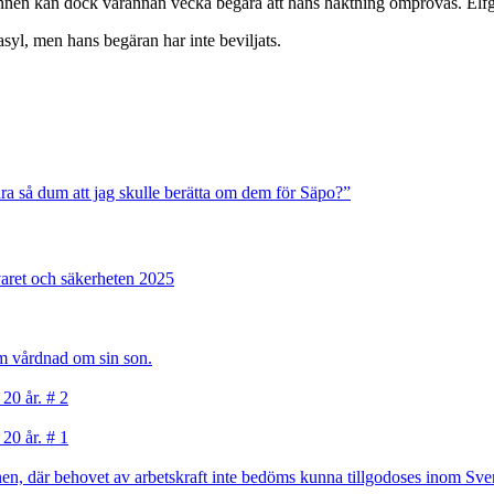
Mannen kan dock varannan vecka begära att hans häktning omprövas. Elfgr
yl, men hans begäran har inte beviljats.
vara så dum att jag skulle berätta om dem för Säpo?”
varet och säkerheten 2025
sam vårdnad om sin son.
 20 år. # 2
 20 år. # 1
, där behovet av arbetskraft inte bedöms kunna tillgodoses inom Sverig