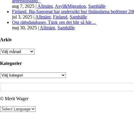
arbetstillstånd.”
aug 7, 2025
|
Allmänt
,
Asyl&Migration
,
Samhälle
Finland. Ilta-Sanomat har undersökt hur finländarna bedömer 2000-
jul 3, 2025
|
Allmänt
,
Finland
,
Samhälle
Om rättsdatabaser. Tänk om det blir så här…
maj 30, 2025
|
Allmänt
,
Samhälle
Arkiv
Arkiv
Kategorier
Kategorier
© Merit Wager