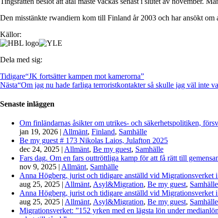
Tingsrätten beslöt att åtal måste väckas senast i slutet av november. 
Den misstänkte rwandiern kom till Finland år 2003 och har ansökt om as
Källor:
Dela med sig:
Tidigare
“JK fortsätter kampen mot kamerorna”
Nästa
“Om jag nu hade farliga terroristkontakter så skulle jag väl inte 
Senaste inläggen
Om finländarnas åsikter om utrikes- och säkerhetspolitiken, förs
jan 19, 2026
|
Allmänt
,
Finland
,
Samhälle
Be my guest # 173 Nikolas Laios, Julafton 2025
dec 24, 2025
|
Allmänt
,
Be my guest
,
Samhälle
Fars dag. Om en fars outtröttliga kamp för att få rätt till gemen
nov 9, 2025
|
Allmänt
,
Samhälle
Anna Högberg, jurist och tidigare anställd vid Migrationsverket i
aug 25, 2025
|
Allmänt
,
Asyl&Migration
,
Be my guest
,
Samhälle
Anna Högberg, jurist och tidigare anställd vid Migrationsverket i
aug 25, 2025
|
Allmänt
,
Asyl&Migration
,
Be my guest
,
Samhälle
Migrationsverket: ”152 yrken med en lägsta lön under medianlönen