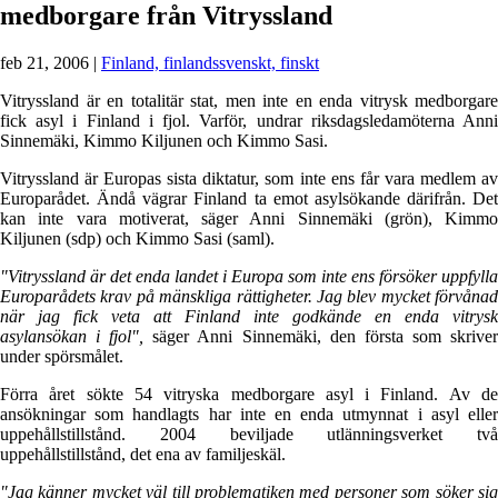
medborgare från Vitryssland
feb 21, 2006
|
Finland, finlandssvenskt, finskt
Vitryssland är en totalitär stat, men inte en enda vitrysk medborgare
fick asyl i Finland i fjol. Varför, undrar riksdagsledamöterna Anni
Sinnemäki, Kimmo Kiljunen och Kimmo Sasi.
Vitryssland är Europas sista diktatur, som inte ens får vara medlem av
Europarådet. Ändå vägrar Finland ta emot asylsökande därifrån. Det
kan inte vara motiverat, säger Anni Sinnemäki (grön), Kimmo
Kiljunen (sdp) och Kimmo Sasi (saml).
"Vitryssland är det enda landet i Europa som inte ens försöker uppfylla
Europarådets krav på mänskliga rättigheter. Jag blev mycket förvånad
när jag fick veta att Finland inte godkände en enda vitrysk
asylansökan i fjol",
säger Anni Sinnemäki, den första som skrive
under spörsmålet.
Förra året sökte 54 vitryska medborgare asyl i Finland. Av de
ansökningar som handlagts har inte en enda utmynnat i asyl eller
uppehållstillstånd. 2004 beviljade utlänningsverket två
uppehållstillstånd, det ena av familjeskäl.
"Jag känner mycket väl till problematiken med personer som söker sig