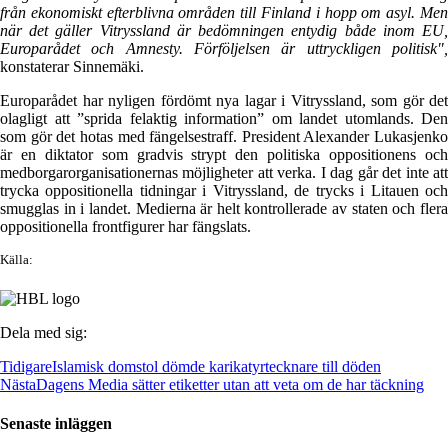
från ekonomiskt efterblivna områden till Finland i hopp om asyl. Men
när det gäller Vitryssland är bedömningen entydig både inom EU,
Europarådet och Amnesty. Förföljelsen är uttryckligen politisk",
konstaterar Sinnemäki.
Europarådet har nyligen fördömt nya lagar i Vitryssland, som gör det
olagligt att ”sprida felaktig information” om landet utomlands. Den
som gör det hotas med fängelsestraff. President Alexander Lukasjenko
är en diktator som gradvis strypt den politiska oppositionens och
medborgarorganisationernas möjligheter att verka. I dag går det inte att
trycka oppositionella tidningar i Vitryssland, de trycks i Litauen och
smugglas in i landet. Medierna är helt kontrollerade av staten och flera
oppositionella frontfigurer har fängslats.
Källa:
Dela med sig:
Tidigare
Islamisk domstol dömde karikatyrtecknare till döden
Nästa
Dagens Media sätter etiketter utan att veta om de har täckning
Senaste inläggen