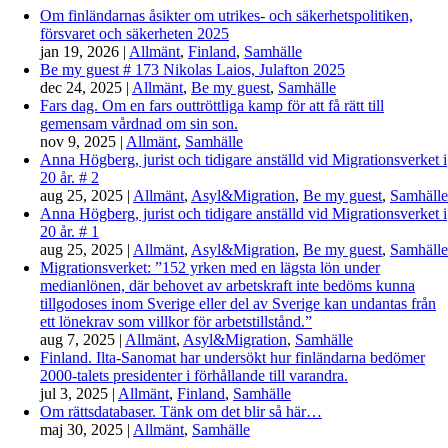
Om finländarnas åsikter om utrikes- och säkerhetspolitiken,
försvaret och säkerheten 2025
jan 19, 2026
|
Allmänt
,
Finland
,
Samhälle
Be my guest # 173 Nikolas Laios, Julafton 2025
dec 24, 2025
|
Allmänt
,
Be my guest
,
Samhälle
Fars dag. Om en fars outtröttliga kamp för att få rätt till
gemensam vårdnad om sin son.
nov 9, 2025
|
Allmänt
,
Samhälle
Anna Högberg, jurist och tidigare anställd vid Migrationsverket i
20 år. # 2
aug 25, 2025
|
Allmänt
,
Asyl&Migration
,
Be my guest
,
Samhälle
Anna Högberg, jurist och tidigare anställd vid Migrationsverket i
20 år. # 1
aug 25, 2025
|
Allmänt
,
Asyl&Migration
,
Be my guest
,
Samhälle
Migrationsverket: ”152 yrken med en lägsta lön under
medianlönen, där behovet av arbetskraft inte bedöms kunna
tillgodoses inom Sverige eller del av Sverige kan undantas från
ett lönekrav som villkor för arbetstillstånd.”
aug 7, 2025
|
Allmänt
,
Asyl&Migration
,
Samhälle
Finland. Ilta-Sanomat har undersökt hur finländarna bedömer
2000-talets presidenter i förhållande till varandra.
jul 3, 2025
|
Allmänt
,
Finland
,
Samhälle
Om rättsdatabaser. Tänk om det blir så här…
maj 30, 2025
|
Allmänt
,
Samhälle