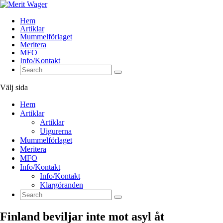
Hem
Artiklar
Mummelförlaget
Meritera
MFO
Info/Kontakt
Välj sida
Hem
Artiklar
Artiklar
Uigurerna
Mummelförlaget
Meritera
MFO
Info/Kontakt
Info/Kontakt
Klargöranden
Finland beviljar inte mot asyl åt