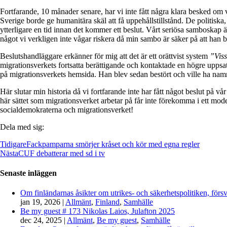
Fortfarande, 10 månader senare, har vi inte fått några klara besked om
Sverige borde ge humanitära skäl att få uppehållstillstånd. De politisk
ytterligare en tid innan det kommer ett beslut. Vårt seriösa samboskap ä
något vi verkligen inte vågar riskera då min sambo är säker på att han b
Beslutshandläggare erkänner för mig att det är ett orättvist system
”Viss
migrationsverkets fortsatta berättigande och kontaktade en högre uppsa
på migrationsverkets hemsida. Han blev sedan bestört och ville ha namn 
Här slutar min historia då vi fortfarande inte har fått något beslut på 
här sättet som migrationsverket arbetar på får inte förekomma i ett mo
socialdemokraterna och migrationsverket!
Dela med sig:
Tidigare
Fackpamparna smörjer kråset och kör med egna regler
Nästa
CUF debatterar med sd i tv
Senaste inläggen
Om finländarnas åsikter om utrikes- och säkerhetspolitiken, förs
jan 19, 2026
|
Allmänt
,
Finland
,
Samhälle
Be my guest # 173 Nikolas Laios, Julafton 2025
dec 24, 2025
|
Allmänt
,
Be my guest
,
Samhälle