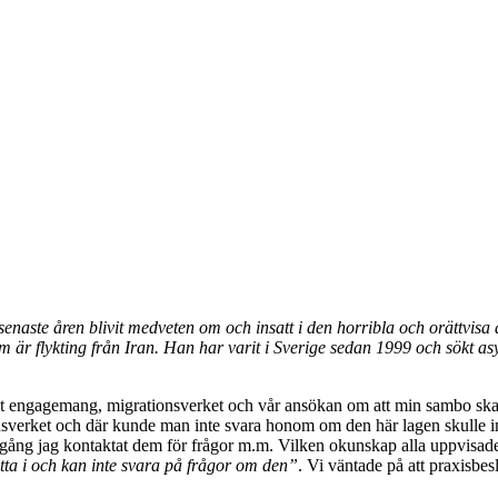
naste åren blivit medveten om och insatt i den horribla och orättvisa a
m är flykting från Iran. Han har varit i Sverige sedan 1999 och sökt 
t engagemang, migrationsverket och vår ansökan om att min sambo ska få 
verket och där kunde man inte svara honom om den här lagen skulle inne
gång jag kontaktat dem för frågor m.m. Vilken okunskap alla uppvisade; 
atta i och kan inte svara på frågor om den”
. Vi väntade på att praxisbes