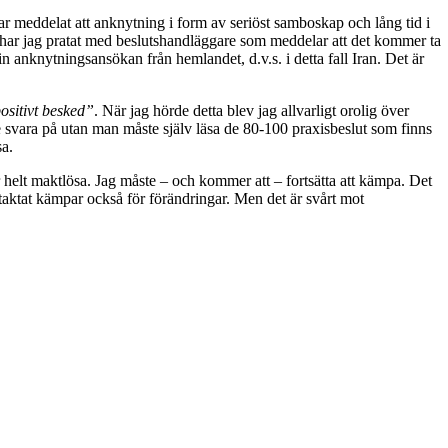
r meddelat att anknytning i form av seriöst samboskap och lång tid i
a har jag pratat med beslutshandläggare som meddelar att det kommer ta
n anknytningsansökan från hemlandet, d.v.s. i detta fall Iran. Det är
positivt besked”
. När jag hörde detta blev jag allvarligt orolig över
 svara på utan man måste själv läsa de 80-100 praxisbeslut som finns
sa.
år helt maktlösa. Jag måste – och kommer att – fortsätta att kämpa. Det
taktat kämpar också för förändringar. Men det är svårt mot