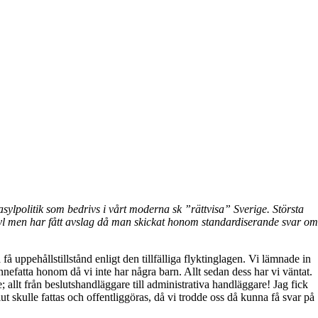
sylpolitik som bedrivs i vårt moderna sk ”rättvisa” Sverige. Största
asyl men har fått avslag då man skickat honom standardiserande svar om
uppehållstillstånd enligt den tillfälliga flyktinglagen. Vi lämnade in
fatta honom då vi inte har några barn. Allt sedan dess har vi väntat.
allt från beslutshandläggare till administrativa handläggare! Jag fick
lut skulle fattas och offentliggöras, då vi trodde oss då kunna få svar på