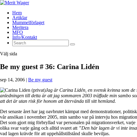
Hem
Artiklar
Mummelförlaget
Meritera
MFO
Info/Kontakt
Välj sida
Be my guest # 36: Carina Lidén
sep 14, 2006
|
Be my guest
Jag är Carina Lidén, en svensk kvinna som de se
anledningen till detta är att jag sommaren 2003 träffade min sambo so
att det är utan risk för honom att återvända till sitt hemland.
Det senaste året har jag oavbrutet kämpat med demonstrationer, politisk
vår ansökan i november 2005, min sambo var på intervju hos migrations
Det som gjort mig förbryllad var personalen på migrationsverket, varje 
olika svar varje gång och alltid svaret att
”Den här lagen är vi inte ins
vad lagen krävde för att uppehållstillstånd skulle beviljas.