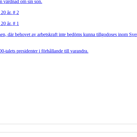
sam vårdnad om sin son.
 20 år. # 2
 20 år. # 1
, där behovet av arbetskraft inte bedöms kunna tillgodoses inom Sverig
talets presidenter i förhållande till varandra.