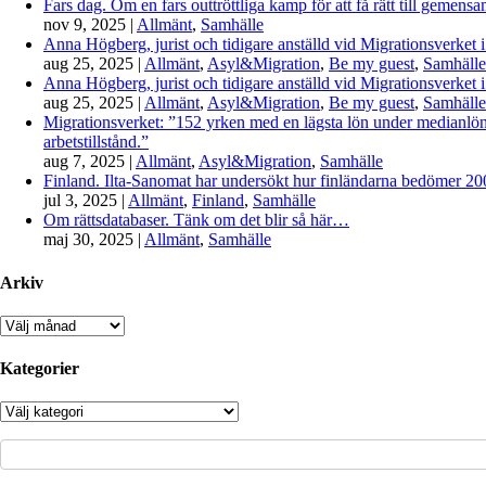
Fars dag. Om en fars outtröttliga kamp för att få rätt till gemen
nov 9, 2025
|
Allmänt
,
Samhälle
Anna Högberg, jurist och tidigare anställd vid Migrationsverket i
aug 25, 2025
|
Allmänt
,
Asyl&Migration
,
Be my guest
,
Samhälle
Anna Högberg, jurist och tidigare anställd vid Migrationsverket i
aug 25, 2025
|
Allmänt
,
Asyl&Migration
,
Be my guest
,
Samhälle
Migrationsverket: ”152 yrken med en lägsta lön under medianlönen
arbetstillstånd.”
aug 7, 2025
|
Allmänt
,
Asyl&Migration
,
Samhälle
Finland. Ilta-Sanomat har undersökt hur finländarna bedömer 2000-
jul 3, 2025
|
Allmänt
,
Finland
,
Samhälle
Om rättsdatabaser. Tänk om det blir så här…
maj 30, 2025
|
Allmänt
,
Samhälle
Arkiv
Arkiv
Kategorier
Kategorier