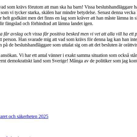
 vad som krävs förutom att man ska ha barn! Vissa beslutshandläggare ha
a, som vi tycker starka, skälen har mindre betydelse. Senast denna veck
r helt godkänt men det finns en lag som kräver att han måste lämna in si
lir fängslad och förhindrad att lämna landet igen.
a får avslag och vissa får positiva besked men vi vet att alla vill ha ett 
tt person. Han svarade mig att vad som krävs för denna lag kan han inte
på de beslutshandläggare som uttalat sig om att det besluten är orättvi
vår ansökan. Vi har ett antal vänner i exakt samma situation som också st
dernt demokratiskt land som Sverige! Många av de politiker som jag kon
varet och säkerheten 2025