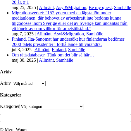
20 år. # 1
aug 25, 2025
|
Allmänt
,
Asyl&Migration
,
Be my guest
,
Samhälle
Migrationsverket: ”152 yrken med en lägsta lön under
medianlönen, där behovet av arbetskraft inte bedöms kunna
tillgodoses inom Sverige eller del av Sverige kan undantas från
ett lönekrav som villkor för arbetstillstånd.”
aug 7, 2025
|
Allmänt
,
Asyl&Migration
,
Samhälle
Finland. Ilta-Sanomat har undersökt hur finländarna bedömer
2000-talets presidenter i förhållande till varandra.
jul 3, 2025
|
Allmänt
,
Finland
,
Samhälle
Om rättsdatabaser. Tänk om det blir så här…
maj 30, 2025
|
Allmänt
,
Samhälle
Arkiv
Arkiv
Kategorier
Kategorier
© Merit Wager