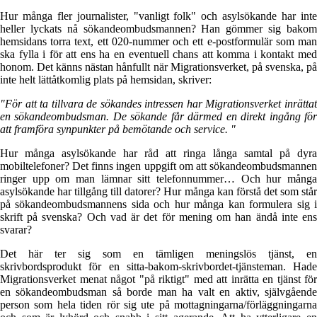
Hur många fler journalister, "vanligt folk" och asylsökande har inte
heller lyckats nå sökandeombudsmannen? Han gömmer sig bakom
hemsidans torra text, ett 020-nummer och ett e-postformulär som man
ska fylla i för att ens ha en eventuell chans att komma i kontakt med
honom. Det känns nästan hånfullt när Migrationsverket, på svenska, på
inte helt lättåtkomlig plats på hemsidan, skriver:
"För att ta tillvara de sökandes intressen har Migrationsverket inrättat
en sökandeombudsman. De sökande får därmed en direkt ingång för
att framföra synpunkter på bemötande och service. "
Hur många asylsökande har råd att ringa långa samtal på dyra
mobiltelefoner? Det finns ingen uppgift om att sökandeombudsmannen
ringer upp om man lämnar sitt telefonnummer… Och hur många
asylsökande har tillgång till datorer? Hur många kan förstå det som står
på sökandeombudsmannens sida och hur många kan formulera sig i
skrift på svenska? Och vad är det för mening om han ändå inte ens
svarar?
Det här ter sig som en tämligen meningslös tjänst, en
skrivbordsprodukt för en sitta-bakom-skrivbordet-tjänsteman. Hade
Migrationsverket menat något "på riktigt" med att inrätta en tjänst för
en sökandeombudsman så borde man ha valt en aktiv, självgående
person som hela tiden rör sig ute på mottagningarna/förläggningarna