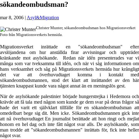
sökandeombudsman?
mar 8, 2006
|
Asyl&Migration
Christer Munter, sökandeombudsman hos Migrationsverket
Foto från Migrationsverkets hemsida.
Migrationsverket inrättade en "sökandeombudsman" efter
avslöjandena om hur anställda firar avvisningar och uppträder
kränkande mot asylsökande. Redan när idén presenterades var vi
många som var tveksamma till idén, och när vi såg informationen om
hans verksamhet och såg på Migrationsverkets hemsida hur krångligt
det var att överhuvudtaget komma i kontakt med
sökandeombudsmannen, stod det klart att inrättandet av den här
tjänsten knappast kunde vara något annat än en meningslös gest.
När de asylsökande palestinier började hungerstrejka i Hedemora och
krävde att få tala med någon som kunde ge dem svar på deras frågor så
hade det varit ett självklart tillfälle för en sökandeombudsman att
omedelbart bege sig dit. Men icke. Sökandeombudsmannen gick inte
att nå överhuvudtaget En journalist berättade att hon ringt och mejlat
honom en hel dag och inte fått något svar alls. De asylsökande, som
man trodde att "sökandeombudsmannen" inrättats för, fick inte heller
något svar.