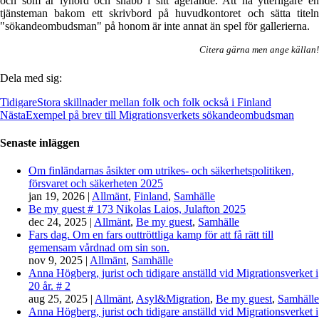
och som är lyhörd och snabb i sitt agerande. Att ha ytterligare en
tjänsteman bakom ett skrivbord på huvudkontoret och sätta titeln
"sökandeombudsman" på honom är inte annat än spel för gallerierna.
Citera gärna men ange källan!
Dela med sig:
Tidigare
Stora skillnader mellan folk och folk också i Finland
Nästa
Exempel på brev till Migrationsverkets sökandeombudsman
Senaste inläggen
Om finländarnas åsikter om utrikes- och säkerhetspolitiken,
försvaret och säkerheten 2025
jan 19, 2026
|
Allmänt
,
Finland
,
Samhälle
Be my guest # 173 Nikolas Laios, Julafton 2025
dec 24, 2025
|
Allmänt
,
Be my guest
,
Samhälle
Fars dag. Om en fars outtröttliga kamp för att få rätt till
gemensam vårdnad om sin son.
nov 9, 2025
|
Allmänt
,
Samhälle
Anna Högberg, jurist och tidigare anställd vid Migrationsverket i
20 år. # 2
aug 25, 2025
|
Allmänt
,
Asyl&Migration
,
Be my guest
,
Samhälle
Anna Högberg, jurist och tidigare anställd vid Migrationsverket i