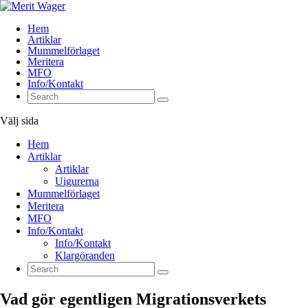
Hem
Artiklar
Mummelförlaget
Meritera
MFO
Info/Kontakt
Välj sida
Hem
Artiklar
Artiklar
Uigurerna
Mummelförlaget
Meritera
MFO
Info/Kontakt
Info/Kontakt
Klargöranden
Vad gör egentligen Migrationsverkets