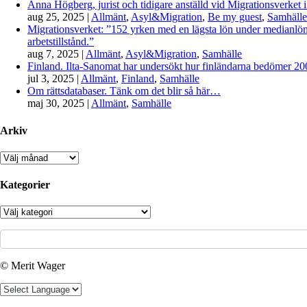
Anna Högberg, jurist och tidigare anställd vid Migrationsverket i
aug 25, 2025
|
Allmänt
,
Asyl&Migration
,
Be my guest
,
Samhälle
Migrationsverket: ”152 yrken med en lägsta lön under medianlönen
arbetstillstånd.”
aug 7, 2025
|
Allmänt
,
Asyl&Migration
,
Samhälle
Finland. Ilta-Sanomat har undersökt hur finländarna bedömer 2000-
jul 3, 2025
|
Allmänt
,
Finland
,
Samhälle
Om rättsdatabaser. Tänk om det blir så här…
maj 30, 2025
|
Allmänt
,
Samhälle
Arkiv
Arkiv
Kategorier
Kategorier
© Merit Wager