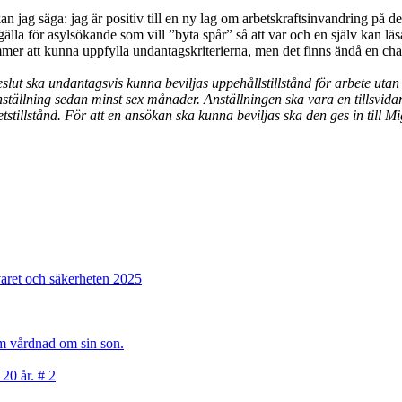
ag säga: jag är positiv till en ny lag om arbetskraftsinvandring på det 
gälla för asylsökande som vill ”byta spår” så att var och en själv kan läsa
mer att kunna uppfylla undantagskriterierna, men det finns ändå en chan
slut ska undantagsvis kunna beviljas uppehållstillstånd för arbete uta
tällning sedan minst sex månader. Anställningen ska vara en tillsvidare
tstillstånd. För att en ansökan ska kunna beviljas ska den ges in till M
varet och säkerheten 2025
sam vårdnad om sin son.
 20 år. # 2