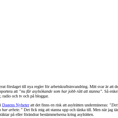
 förslaget till nya regler för arbetskraftsinvandring. Mitt svar är att de
pportera att
”nu får asylsökande som har jobb rätt att stanna”.
Så enkelt
, radio och tv och på bloggar.
 i
Dagens Nyheter
att det finns en risk att asylrätten undermineras:
”Det 
n har arbete.”
Det fick mig att stanna upp och tänka till. Men när jag tänk
räktar på eller förändrar bestämmelserna kring asylrätten.