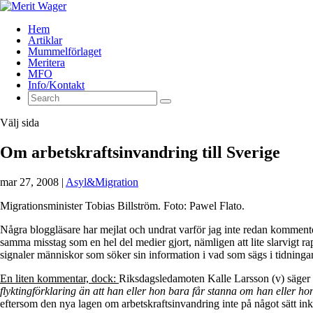
Hem
Artiklar
Mummelförlaget
Meritera
MFO
Info/Kontakt
Välj sida
Om arbetskraftsinvandring till Sverige
mar 27, 2008
|
Asyl&Migration
Migrationsminister Tobias Billström. Foto: Pawel Flato.
Några bloggläsare har mejlat och undrat varför jag inte redan kommenterat
samma misstag som en hel del medier gjort, nämligen att lite slarvigt ra
signaler människor som söker sin information i vad som sägs i tidningar
En liten kommentar, dock:
Riksdagsledamoten Kalle Larsson (v) säger
flyktingförklaring än att han eller hon bara får stanna om han eller ho
eftersom den nya lagen om arbetskraftsinvandring inte på något sätt ink