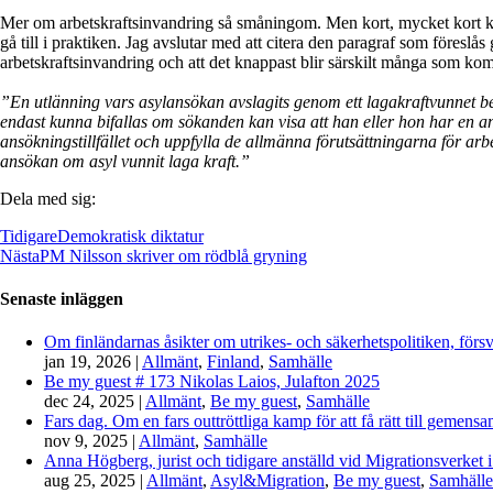
Mer om arbetskraftsinvandring så småningom. Men kort, mycket kort kan j
gå till i praktiken. Jag avslutar med att citera den paragraf som föreslås 
arbetskraftsinvandring och att det knappast blir särskilt många som kom
”En utlänning vars asylansökan avslagits genom ett lagakraftvunnet be
endast kunna bifallas om sökanden kan visa att han eller hon har en ans
ansökningstillfället och uppfylla de allmänna förutsättningarna för arbe
ansökan om asyl vunnit laga kraft.”
Dela med sig:
Tidigare
Demokratisk diktatur
Nästa
PM Nilsson skriver om rödblå gryning
Senaste inläggen
Om finländarnas åsikter om utrikes- och säkerhetspolitiken, förs
jan 19, 2026
|
Allmänt
,
Finland
,
Samhälle
Be my guest # 173 Nikolas Laios, Julafton 2025
dec 24, 2025
|
Allmänt
,
Be my guest
,
Samhälle
Fars dag. Om en fars outtröttliga kamp för att få rätt till gemen
nov 9, 2025
|
Allmänt
,
Samhälle
Anna Högberg, jurist och tidigare anställd vid Migrationsverket i
aug 25, 2025
|
Allmänt
,
Asyl&Migration
,
Be my guest
,
Samhälle