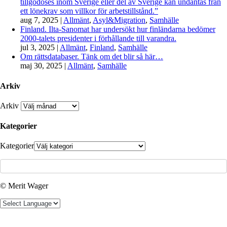
tillgodoses inom Sverige eller del av Sverige kan undantas från
ett lönekrav som villkor för arbetstillstånd.”
aug 7, 2025
|
Allmänt
,
Asyl&Migration
,
Samhälle
Finland. Ilta-Sanomat har undersökt hur finländarna bedömer
2000-talets presidenter i förhållande till varandra.
jul 3, 2025
|
Allmänt
,
Finland
,
Samhälle
Om rättsdatabaser. Tänk om det blir så här…
maj 30, 2025
|
Allmänt
,
Samhälle
Arkiv
Arkiv
Kategorier
Kategorier
© Merit Wager