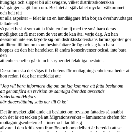
hungriga och slipper bli allt svagare, vilket distriktssköterskan
två gånger slagit larm om. Beslutet är självfallet mycket välkommet
och helt rätt
ur alla aspekter – felet är att en handläggare från början överhuvudtaget
fattade ett
så galet beslut som att ta ifrån en familj med tre små barn deras
möjlighet att få mat som de vet att de kan äta, varje dag. Att han
dessutom inte ens brydde sig om distriktssköterskans larmrapporter gör
att tlltron till honom som beslutsfattare är låg och jag kan bara
hoppas att den här händelsen få andra konsekvenser också, inte bara
den
att enhetschefen går in och stryper det felaktiga beslutet.
Dessutom ska det sägas till chefens för mottagningsenheterna heder att
hon redan i dag har meddelat att:
"Jag vill bara informera dig om att jag kommer att fatta beslut om
att genomföra en revision av samtliga ärenden avseende
Söderhamn/Hofors
där dagersättning satts ner till O kr."
Det är mycket glädjande att beslutet om revision fattades så snabbt
och det är ett tecken på att Migrationsverket – åtminstone chefen för
mottagningsenheterna! – inser och tar till sig
allvaret i den kritik som framförs och omedelbart är beredda att se