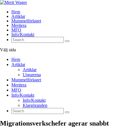
Hem
Artiklar
Mummelförlaget
Meritera
MFO
Info/Kontakt
Välj sida
Hem
Artiklar
Artiklar
Uigurerna
Mummelförlaget
Meritera
MFO
Info/Kontakt
Info/Kontakt
Klargöranden
Migrationsverkschefer agerar snabbt