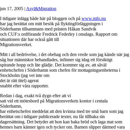
jun 17, 2005
|
Asyl&Migration
I tidigare inlägg både här på bloggen och på
www.mfo.nu
har jag berättat om mitt besök på flyktingförläggningen i
Söderhamn tillsammans med prästen Håkan Sandvik
och CUF:s ordförande Fredrick Federley i onsdags. Rapport om
situationen där har också gått till
Migrationsverket.
Mitt i all bedrövelse, i det obehag och den vrede som jag kände när jag
såg hur människor behandlades, infinner sig idag ett försiktigt
spirande hopp och lite glädje. Det kommer sig av, att såväl
enhetschefen i Söderhamn som chefen för mottagningsenheterna i
Stockholm (jag vet inte om
det är rätt titel) agerat
snabbt efter våra rapporter.
Redan i dag, exakt två dygn efter att vi
satt vid ett mötesbord på Migrationsverkets kontor i centala
Söderhamn,
har enhetschefen meddelat att den kvinna med tre små barn som jag
berättat om i tidigare publicerade texter, nu får tillbaka sin
dagersättning. Det betyder att hon kan baka bröd och laga mat som
hennes barn känner igen och tycker om. Barnen slipper därmed vara