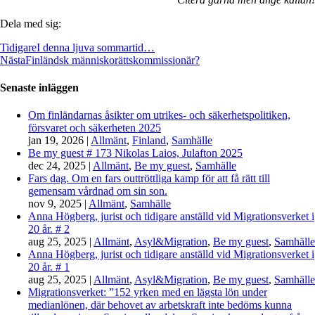
Dela med sig:
Tidigare
I denna ljuva sommartid…
Nästa
Finländsk människorättskommissionär?
Senaste inläggen
Om finländarnas åsikter om utrikes- och säkerhetspolitiken,
försvaret och säkerheten 2025
jan 19, 2026
|
Allmänt
,
Finland
,
Samhälle
Be my guest # 173 Nikolas Laios, Julafton 2025
dec 24, 2025
|
Allmänt
,
Be my guest
,
Samhälle
Fars dag. Om en fars outtröttliga kamp för att få rätt till
gemensam vårdnad om sin son.
nov 9, 2025
|
Allmänt
,
Samhälle
Anna Högberg, jurist och tidigare anställd vid Migrationsverket i
20 år. # 2
aug 25, 2025
|
Allmänt
,
Asyl&Migration
,
Be my guest
,
Samhälle
Anna Högberg, jurist och tidigare anställd vid Migrationsverket i
20 år. # 1
aug 25, 2025
|
Allmänt
,
Asyl&Migration
,
Be my guest
,
Samhälle
Migrationsverket: ”152 yrken med en lägsta lön under
medianlönen, där behovet av arbetskraft inte bedöms kunna