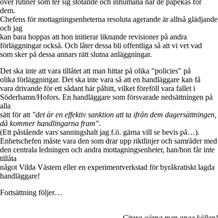
över rutiner som ter sig stötande och inhumana när de påpekas för
dem.
Chefens för mottagningsenheterna resoluta agerande är alltså glädjande
och jag
kan bara hoppas att hon initierar liknande revisioner på andra
förläggningar också. Och låter dessa bli offentliga så att vi vet vad
som sker på dessa annars rätt slutna anläggningar.
Det ska inte att vara tillåtet att man hittar på olika "policies" på
olika förläggningar. Det ska inte vara så att en handläggare kan få
vara drivande för ett sådant här påhitt, vilket föreföll vara fallet i
Söderhamn/Hofors. En handläggare som försvarade nedsättningen på
alla
sätt för att
"det är en effektiv sanktion att ta ifrån dem dagersättningen,
då kommer handlingarna fram"
.
(Ett påstående vars sanningshalt jag f.ö. gärna vill se bevis på…).
Enhetschefen måste vara den som drar upp riktlinjer och samråder med
den centrala ledningen och andra mottagningsenheter, han/hon får inte
tillåta
något Vilda Västern eller en experimentverkstad för byråkratiskt lagda
handläggare!
Fortsättning följer…
Citera gärna men ange källan!