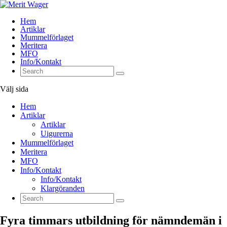
Hem
Artiklar
Mummelförlaget
Meritera
MFO
Info/Kontakt
Välj sida
Hem
Artiklar
Artiklar
Uigurerna
Mummelförlaget
Meritera
MFO
Info/Kontakt
Info/Kontakt
Klargöranden
Fyra timmars utbildning för nämndemän i