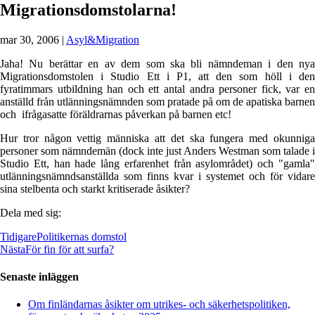
Migrationsdomstolarna!
mar 30, 2006
|
Asyl&Migration
Jaha! Nu berättar en av dem som ska bli nämndeman i den nya
Migrationsdomstolen i Studio Ett i P1, att den som höll i den
fyratimmars utbildning han och ett antal andra personer fick, var en
anställd från utlänningsnämnden som pratade på om de apatiska barnen
och ifrågasatte föräldrarnas påverkan på barnen etc!
Hur tror någon vettig människa att det ska fungera med okunniga
personer som nämndemän (dock inte just Anders Westman som talade i
Studio Ett, han hade lång erfarenhet från asylområdet) och "gamla"
utlänningsnämndsanställda som finns kvar i systemet och för vidare
sina stelbenta och starkt kritiserade åsikter?
Dela med sig:
Tidigare
Politikernas domstol
Nästa
För fin för att surfa?
Senaste inläggen
Om finländarnas åsikter om utrikes- och säkerhetspolitiken,