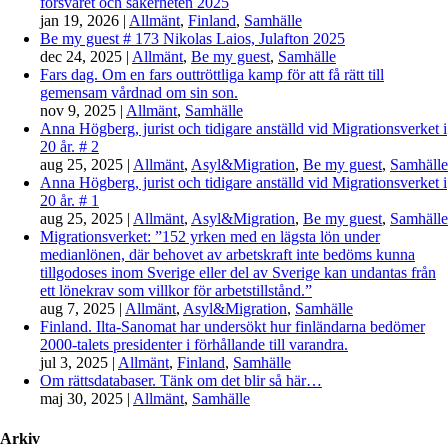
försvaret och säkerheten 2025
jan 19, 2026
|
Allmänt
,
Finland
,
Samhälle
Be my guest # 173 Nikolas Laios, Julafton 2025
dec 24, 2025
|
Allmänt
,
Be my guest
,
Samhälle
Fars dag. Om en fars outtröttliga kamp för att få rätt till
gemensam vårdnad om sin son.
nov 9, 2025
|
Allmänt
,
Samhälle
Anna Högberg, jurist och tidigare anställd vid Migrationsverket i
20 år. # 2
aug 25, 2025
|
Allmänt
,
Asyl&Migration
,
Be my guest
,
Samhälle
Anna Högberg, jurist och tidigare anställd vid Migrationsverket i
20 år. # 1
aug 25, 2025
|
Allmänt
,
Asyl&Migration
,
Be my guest
,
Samhälle
Migrationsverket: ”152 yrken med en lägsta lön under
medianlönen, där behovet av arbetskraft inte bedöms kunna
tillgodoses inom Sverige eller del av Sverige kan undantas från
ett lönekrav som villkor för arbetstillstånd.”
aug 7, 2025
|
Allmänt
,
Asyl&Migration
,
Samhälle
Finland. Ilta-Sanomat har undersökt hur finländarna bedömer
2000-talets presidenter i förhållande till varandra.
jul 3, 2025
|
Allmänt
,
Finland
,
Samhälle
Om rättsdatabaser. Tänk om det blir så här…
maj 30, 2025
|
Allmänt
,
Samhälle
Arkiv