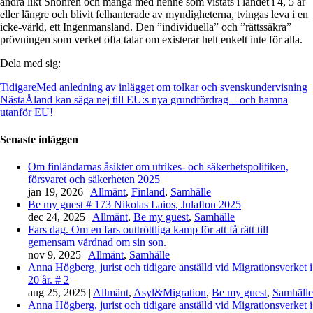
andra likt Shohreh och många med henne som vistats i landet i 4, 5 år
eller längre och blivit felhanterade av myndigheterna, tvingas leva i en
icke-värld, ett Ingenmansland. Den ”individuella” och ”rättssäkra”
prövningen som verket ofta talar om existerar helt enkelt inte för alla.
Dela med sig:
Tidigare
Med anledning av inlägget om tolkar och svenskundervisning
Nästa
Åland kan säga nej till EU:s nya grundfördrag – och hamna
utanför EU!
Senaste inläggen
Om finländarnas åsikter om utrikes- och säkerhetspolitiken,
försvaret och säkerheten 2025
jan 19, 2026
|
Allmänt
,
Finland
,
Samhälle
Be my guest # 173 Nikolas Laios, Julafton 2025
dec 24, 2025
|
Allmänt
,
Be my guest
,
Samhälle
Fars dag. Om en fars outtröttliga kamp för att få rätt till
gemensam vårdnad om sin son.
nov 9, 2025
|
Allmänt
,
Samhälle
Anna Högberg, jurist och tidigare anställd vid Migrationsverket i
20 år. # 2
aug 25, 2025
|
Allmänt
,
Asyl&Migration
,
Be my guest
,
Samhälle
Anna Högberg, jurist och tidigare anställd vid Migrationsverket i