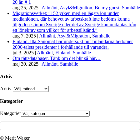
20 år. # 1
aug 25, 2025
|
Allmänt
,
Asyl&Migration
,
Be my guest
,
Samhälle
Migrationsverket: ”152 yrken med en lägsta lön under
medianlönen, där behovet av arbetskraft inte bedöms kunna
tillgodoses inom Sverige eller del av Sverige kan undantas från
ett lönekrav som villkor för arbetstillstånd.”
aug 7, 2025
|
Allmänt
,
Asyl&Migration
,
Samhälle
Finland. Ilta-Sanomat har undersökt hur finländarna bedömer
2000-talets presidenter i förhållande till varandra.
jul 3, 2025
|
Allmänt
,
Finland
,
Samhälle
Om rättsdatabaser. Tänk om det blir så här…
maj 30, 2025
|
Allmänt
,
Samhälle
Arkiv
Arkiv
Kategorier
Kategorier
© Merit Wager