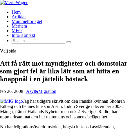
Hem
Artiklar
Mummelförlaget
Meritera
MFO
Info/Kontakt
Välj sida
Att få rätt mot myndigheter och domstolar
som gjort fel är lika lätt som att hitta en
knappnål i en jättelik höstack
feb 26, 2008
|
Asyl&Migration
Jag har tidigare skrivit om den iranska kvinnan Shohreh
Eilbeig och hennes lille son Arvin, född i Sverige i december 2003.
Många, främst Hallands Nyheter men också Sveriges Radio, har
uppmärksammat den här mammans och sonens belägenhet.
Nu har Migrationsöverdomstolen, högsta instans i asylärenden,