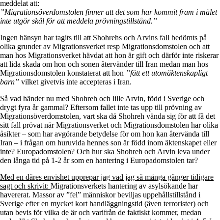
meddelat att:
”Migrationsöverdomstolen finner att det som har kommit fram i målet
inte utgör skäl för att meddela prövningstillstånd.”
Ingen hänsyn har tagits till att Shohrehs och Arvins fall bedömts på
olika grunder av Migrationsverket resp Migrationsdomstolen och att
man hos Migrationsverket hävdat att hon är gift och därför inte riskerar
att lida skada om hon och sonen återvänder till Iran medan man hos
Migrationsdomstolen konstaterat att hon
”fått ett utomäktenskapligt
barn”
vilket givetvis inte accepteras i Iran.
Så vad händer nu med Shohreh och lille Arvin, född i Sverige och
drygt fyra år gammal? Eftersom fallet inte tas upp till prövning av
Migrationsöverdomstolen, vart ska då Shohreh vända sig för att få det
sitt fall prövat när Migrationsverket och Migrationsdomstolen har olika
åsikter – som har avgörande betydelse för om hon kan återvända till
Iran – i frågan om huruvida hennes son är född inom äktenskapet eller
inte? Europadomstolen? Och hur ska Shohreh och Arvin leva under
den långa tid på 1-2 år som en hantering i Europadomstolen tar?
Med en dåres envishet upprepar jag vad jag så många gånger tidigare
sagt och skrivit:
Migrationsverkets hantering av asylsökande har
havererat. Massor av ”fel” människor beviljas uppehållstillstånd i
Sverige efter en mycket kort handläggningstid (även terrorister) och
utan bevis för vilka de är och varifrån de faktiskt kommer, medan