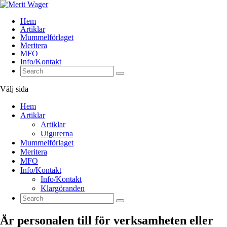
Hem
Artiklar
Mummelförlaget
Meritera
MFO
Info/Kontakt
Välj sida
Hem
Artiklar
Artiklar
Uigurerna
Mummelförlaget
Meritera
MFO
Info/Kontakt
Info/Kontakt
Klargöranden
Är personalen till för verksamheten eller