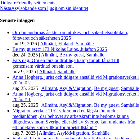
Tidigare
Friendly settlements
Nästa
Asylsökande som ljugit om sin identitet
Senaste inläggen
Om finländarnas åsikter om utrikes- och säkerhetspolitiken,
försvaret och säkerheten 2025
jan 19, 2026
|
Allmänt
,
Finland
,
Samhälle
Be my guest # 173 Nikolas Laios, Julafton 2025
dec 24, 2025
|
Allmänt
,
Be my guest
,
Samhälle
Fars dag. Om en fars outtröttliga kamp för att få rätt till
gemensam vårdnad om sin son.
nov 9, 2025
|
Allmänt
,
Samhälle
Anna Högberg, jurist och tidigare anställd vid Migrationsverket i
20 år. # 2
aug 25, 2025
|
Allmänt
,
Asyl&Migration
,
Be my guest
,
Samhälle
Anna Högberg, jurist och tidigare anställd vid Migrationsverket i
20 år. # 1
aug 25, 2025
|
Allmänt
,
Asyl&Migration
,
Be my guest
,
Samhälle
Migrationsverket: ”152 yrken med en lägsta lön under
medianlönen, där behovet av arbetskraft inte bedöms kunna
tillgodoses inom Sverige eller del av Sverige kan undantas från
ett lönekrav som villkor för arbetstillstånd.”
aug 7, 2025
|
Allmänt
,
Asyl&Migration
,
Samhälle
Finland. Ilta-Sanomat har undersökt hur finländarna bedömer