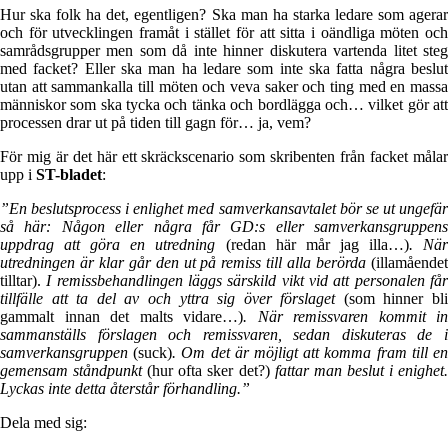
Hur ska folk ha det, egentligen? Ska man ha starka ledare som agerar
och för utvecklingen framåt i stället för att sitta i oändliga möten och
samrådsgrupper men som då inte hinner diskutera vartenda litet steg
med facket? Eller ska man ha ledare som inte ska fatta några beslut
utan att sammankalla till möten och veva saker och ting med en massa
människor som ska tycka och tänka och bordlägga och… vilket gör att
processen drar ut på tiden till gagn för… ja, vem?
För mig är det här ett skräckscenario som skribenten från facket målar
upp i
ST-bladet
:
”En beslutsprocess i enlighet med samverkansavtalet bör se ut ungefär
så här: Någon eller några får GD:s eller samverkansgruppens
uppdrag att göra en utredning
(redan här mår jag illa…)
. Nä
utredningen är klar går den ut på remiss till alla berörda
(illamåendet
tilltar).
I remissbehandlingen läggs särskild vikt vid att personalen får
tillfälle att ta del av och yttra sig över förslaget
(som hinner bl
gammalt innan det malts vidare…)
. När remissvaren kommit in
sammanställs förslagen och remissvaren, sedan diskuteras de i
samverkansgruppen
(suck)
. Om det är möjligt att komma fram till e
gemensam ståndpunkt
(hur ofta sker det?)
fattar man beslut i enighet
Lyckas inte detta återstår förhandling.”
Dela med sig: