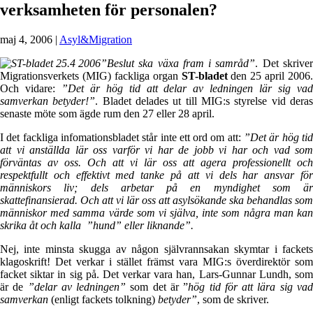
verksamheten för personalen?
maj 4, 2006
|
Asyl&Migration
”Beslut ska växa fram i samråd”
. Det skrive
Migrationsverkets (MIG) fackliga organ
ST-bladet
den 25 april 2006.
Och vidare:
”Det är hög tid att delar av ledningen lär sig va
samverkan betyder!”
. Bladet delades ut till MIG:s styrelse vid dera
senaste möte som ägde rum den 27 eller 28 april.
I det fackliga infomationsbladet står inte ett ord om att:
”Det är hög ti
att vi anställda lär oss varför vi har de jobb vi har och vad som
förväntas av oss. Och
att vi lär oss att agera professionellt och
respektfullt och effektivt med tanke på att vi dels har ansvar för
människors liv; dels arbetar på en myndighet som är
skattefinansierad. Och att vi lär oss att asylsökande ska behandlas som
människor med samma värde som vi själva, inte som några man kan
skrika åt och kalla ”hund” eller liknande”.
Nej, inte minsta skugga av någon självrannsakan skymtar i fackets
klagoskrift! Det verkar i stället främst vara MIG:s överdirektör som
facket siktar in sig på. Det verkar vara han, Lars-Gunnar Lundh, som
är de
”delar av ledningen”
som det är ”
hög tid för att lära sig va
samverkan
(enligt fackets tolkning)
betyder”
, som de skriver.