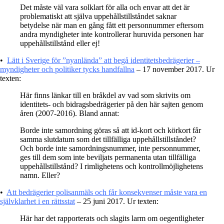
Det måste väl vara solklart för alla och envar att det är
problematiskt att själva uppehållstillståndet saknar
betydelse när man en gång fått ett personnummer eftersom
andra myndigheter inte kontrollerar huruvida personen har
uppehållstillstånd eller ej!
•
Lätt i Sverige för ”nyanlända” att begå identitetsbedrägerier –
myndigheter och politiker tycks handfallna
– 17 november 2017. Ur
texten:
Här finns länkar till en bråkdel av vad som skrivits om
identitets- och bidragsbedrägerier på den här sajten genom
åren (2007-2016). Bland annat:
Borde inte samordning göras så att id-kort och körkort får
samma slutdatum som det tillfälliga uppehållstillståndet?
Och borde inte samordningsnummer, inte personnummer,
ges till dem som inte beviljats permanenta utan tillfälliga
uppehållstillstånd? I rimlighetens och kontrollmöjlighetens
namn. Eller?
•
Att bedrägerier polisanmäls och får konsekvenser måste vara en
självklarhet i en rättsstat
– 25 juni 2017. Ur texten:
Här har det rapporterats och slagits larm om oegentligheter