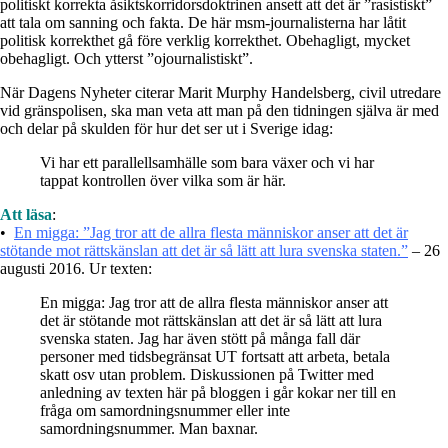
politiskt korrekta åsiktskorridorsdoktrinen ansett att det är ”rasistiskt”
att tala om sanning och fakta. De här msm-journalisterna har låtit
politisk korrekthet gå före verklig korrekthet. Obehagligt, mycket
obehagligt. Och ytterst ”ojournalistiskt”.
När Dagens Nyheter citerar Marit Murphy Handelsberg, civil utredare
vid gränspolisen, ska man veta att man på den tidningen själva är med
och delar på skulden för hur det ser ut i Sverige idag:
Vi har ett parallellsamhälle som bara växer och vi har
tappat kontrollen över vilka som är här.
Att läsa
:
•
En migga: ”Jag tror att de allra flesta människor anser att det är
stötande mot rättskänslan att det är så lätt att lura svenska staten.”
– 26
augusti 2016. Ur texten:
En migga: Jag tror att de allra flesta människor anser att
det är stötande mot rättskänslan att det är så lätt att lura
svenska staten. Jag har även stött på många fall där
personer med tidsbegränsat UT fortsatt att arbeta, betala
skatt osv utan problem. Diskussionen på Twitter med
anledning av texten här på bloggen i går kokar ner till en
fråga om samordningsnummer eller inte
samordningsnummer. Man baxnar.