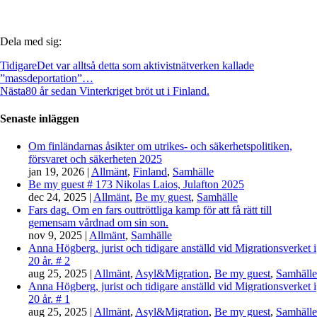
Dela med sig:
Tidigare
Det var alltså detta som aktivistnätverken kallade
”massdeportation”…
Nästa
80 år sedan Vinterkriget bröt ut i Finland.
Senaste inläggen
Om finländarnas åsikter om utrikes- och säkerhetspolitiken,
försvaret och säkerheten 2025
jan 19, 2026
|
Allmänt
,
Finland
,
Samhälle
Be my guest # 173 Nikolas Laios, Julafton 2025
dec 24, 2025
|
Allmänt
,
Be my guest
,
Samhälle
Fars dag. Om en fars outtröttliga kamp för att få rätt till
gemensam vårdnad om sin son.
nov 9, 2025
|
Allmänt
,
Samhälle
Anna Högberg, jurist och tidigare anställd vid Migrationsverket i
20 år. # 2
aug 25, 2025
|
Allmänt
,
Asyl&Migration
,
Be my guest
,
Samhälle
Anna Högberg, jurist och tidigare anställd vid Migrationsverket i
20 år. # 1
aug 25, 2025
|
Allmänt
,
Asyl&Migration
,
Be my guest
,
Samhälle