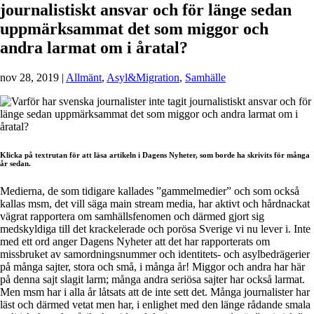
journalistiskt ansvar och för länge sedan
uppmärksammat det som miggor och
andra larmat om i åratal?
nov 28, 2019
|
Allmänt
,
Asyl&Migration
,
Samhälle
Klicka på textrutan för att läsa artikeln i Dagens Nyheter, som borde ha skrivits för många
år sedan.
Medierna, de som tidigare kallades ”gammelmedier” och som också
kallas msm, det vill säga main stream media, har aktivt och hårdnackat
vägrat rapportera om samhällsfenomen och därmed gjort sig
medskyldiga till det krackelerade och porösa Sverige vi nu lever i. Inte
med ett ord anger Dagens Nyheter att det har rapporterats om
missbruket av samordningsnummer och identitets- och asylbedrägerier
på många sajter, stora och små, i många år! Miggor och andra har här
på denna sajt slagit larm; många andra seriösa sajter har också larmat.
Men msm har i alla år låtsats att de inte sett det. Många journalister har
läst och därmed vetat men har, i enlighet med den länge rådande smala