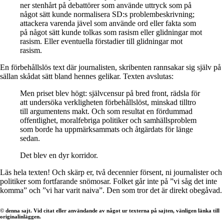
ner stenhårt på debattörer som använde uttryck som på
något sätt kunde normalisera SD:s problembeskrivning;
attackera varenda jävel som använde ord eller fakta som
på något sätt kunde tolkas som rasism eller glidningar mot
rasism. Eller eventuella förstadier till glidningar mot
rasism.
En förbehållslös text där journalisten, skribenten rannsakar sig själv på
sällan skådat sätt bland hennes gelikar. Texten avslutas:
Men priset blev högt: självcensur på bred front, rädsla för
att undersöka verkligheten förbehållslöst, minskad tilltro
till argumentens makt. Och som resultat en fördummad
offentlighet, moralfebriga politiker och samhällsproblem
som borde ha uppmärksammats och åtgärdats för länge
sedan.
Det blev en dyr korridor.
Läs hela texten! Och skärp er, två decennier försent, ni journalister och
politiker som fortfarande snömosar. Folket går inte på ”vi såg det inte
komma” och ”vi har varit naiva”. Den som tror det är direkt obegåvad.
© denna sajt. Vid citat eller användande av något ur texterna på sajten, vänligen länka till
originalinläggen.