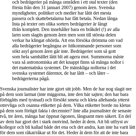
och bedrägerier på många områden i ett otal texter (den
första från den 31 januari 2007) genom åren. Svenska
myndigheter, politiker och medier har låtit det mesta
passera och skattebetalarna har fått betala. Nedan långa
lista på texter om olika sorters bedrägerier är långt
ifrån komplett. Den innehåller bara en bråkdel (!) av alla
larm som slagits genom åren men som till största delen
verkar ha klingat ohörda. Att ens försöka drömma om vad
alla bedrägerier begångna av hitkommande personer som
sökt asyl genom åren går inte. Bedrägerier som så gott
som hela samhället låtit bli att agera mot. Summorna måste
vara så astronomiska att det knappt finns så många nollor i
det matematiska systemet. De mänskliga nollorna i det
svenska systemet däremot, de har låtit – och låter –
bedrägerierna pågå.
Svenska journalister har inte gjort sitt jobb. Men de har nog slagit ner
på dem som larmat (inte miggorna, inte den här sajten; den har bara
förbigåtts med tystnad) och försökt smeta och kleta allehanda ytterst
otrevliga och osanna etiketter på dem. Vilka etiketter borde nu kletas
på dem som förtigit fakta i decennier? Inte alla journalister de senaste
två, tre åren, många har öppnat ögonen, långsamt men säkert. En del
av dem har gjort det i stark motvind, heder åt dem. Att bli utfryst av
kollegor och bli kallad både det ena och det andra, kan inte ha varit lätt
för dem som råkat/råkar ut för det. Heder åt dem för att de inte bara