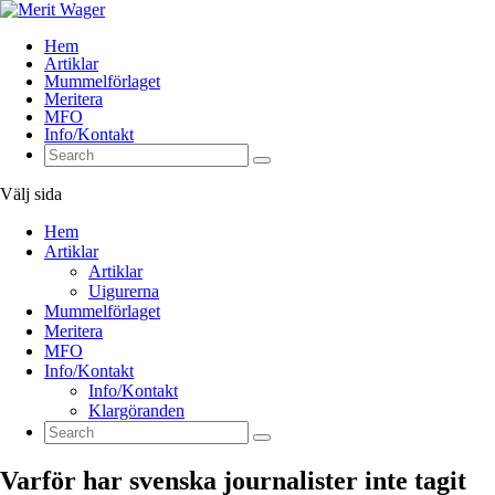
Hem
Artiklar
Mummelförlaget
Meritera
MFO
Info/Kontakt
Välj sida
Hem
Artiklar
Artiklar
Uigurerna
Mummelförlaget
Meritera
MFO
Info/Kontakt
Info/Kontakt
Klargöranden
Varför har svenska journalister inte tagit