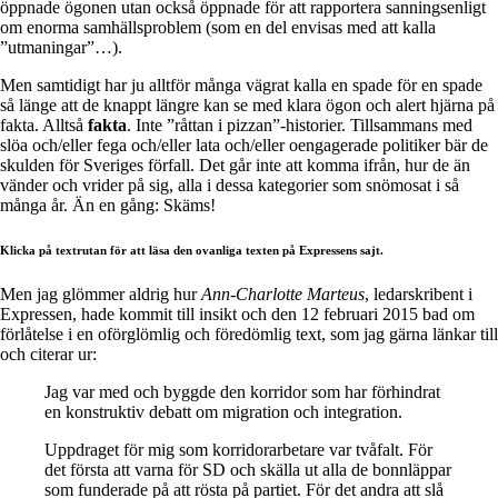
öppnade ögonen utan också öppnade för att rapportera sanningsenligt
om enorma samhällsproblem (som en del envisas med att kalla
”utmaningar”…).
Men samtidigt har ju alltför många vägrat kalla en spade för en spade
så länge att de knappt längre kan se med klara ögon och alert hjärna på
fakta. Alltså
fakta
. Inte ”råttan i pizzan”-historier. Tillsammans med
slöa och/eller fega och/eller lata och/eller oengagerade politiker bär de
skulden för Sveriges förfall. Det går inte att komma ifrån, hur de än
vänder och vrider på sig, alla i dessa kategorier som snömosat i så
många år. Än en gång: Skäms!
Klicka på textrutan för att läsa den ovanliga texten på Expressens sajt.
Men jag glömmer aldrig hur
Ann-Charlotte Marteus
, ledarskribent i
Expressen, hade kommit till insikt och den 12 februari 2015 bad om
förlåtelse i en oförglömlig och föredömlig text, som jag gärna länkar till
och citerar ur:
Jag var med och byggde den korridor som har förhindrat
en konstruktiv debatt om migration och integration.
Uppdraget för mig som korridorarbetare var tvåfalt. För
det första att varna för SD och skälla ut alla de bonnläppar
som funderade på att rösta på partiet. För det andra att slå