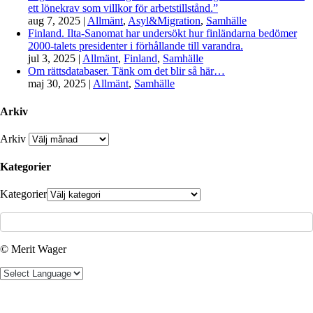
ett lönekrav som villkor för arbetstillstånd.”
aug 7, 2025
|
Allmänt
,
Asyl&Migration
,
Samhälle
Finland. Ilta-Sanomat har undersökt hur finländarna bedömer
2000-talets presidenter i förhållande till varandra.
jul 3, 2025
|
Allmänt
,
Finland
,
Samhälle
Om rättsdatabaser. Tänk om det blir så här…
maj 30, 2025
|
Allmänt
,
Samhälle
Arkiv
Arkiv
Kategorier
Kategorier
© Merit Wager