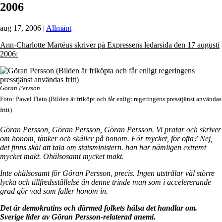
2006
aug 17, 2006
|
Allmänt
Ann-Charlotte Martéus skriver på Expressens ledarsida den 17 augusti
2006:
Göran Persson
Foto: Pawel Flato (Bilden är friköpt och får enligt regeringens presstjänst användas
fritt)
Göran Persson, Göran Persson, Göran Persson. Vi pratar och skriver
om honom, tänker och skäller på honom. För mycket, för ofta? Nej,
det finns skäl att tala om statsministern. han har nämligen extremt
mycket makt. Ohälsosamt mycket makt.
Inte ohälsosamt för Göran Persson, precis. Ingen utstrålar väl större
lycka och tillfredsställelse än denne trinde man som i accelererande
grad gör vad som faller honom in.
Det är demokratins och därmed folkets hälsa det handlar om.
Sverige lider av Göran Persson-relaterad anemi.