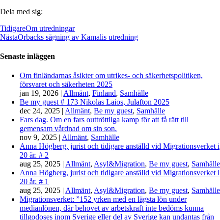
Dela med sig:
Tidigare
Om utredningar
Nästa
Orbacks sågning av Kamalis utredning
Senaste inläggen
Om finländarnas åsikter om utrikes- och säkerhetspolitiken,
försvaret och säkerheten 2025
jan 19, 2026
|
Allmänt
,
Finland
,
Samhälle
Be my guest # 173 Nikolas Laios, Julafton 2025
dec 24, 2025
|
Allmänt
,
Be my guest
,
Samhälle
Fars dag. Om en fars outtröttliga kamp för att få rätt till
gemensam vårdnad om sin son.
nov 9, 2025
|
Allmänt
,
Samhälle
Anna Högberg, jurist och tidigare anställd vid Migrationsverket i
20 år. # 2
aug 25, 2025
|
Allmänt
,
Asyl&Migration
,
Be my guest
,
Samhälle
Anna Högberg, jurist och tidigare anställd vid Migrationsverket i
20 år. # 1
aug 25, 2025
|
Allmänt
,
Asyl&Migration
,
Be my guest
,
Samhälle
Migrationsverket: ”152 yrken med en lägsta lön under
medianlönen, där behovet av arbetskraft inte bedöms kunna
tillgodoses inom Sverige eller del av Sverige kan undantas från