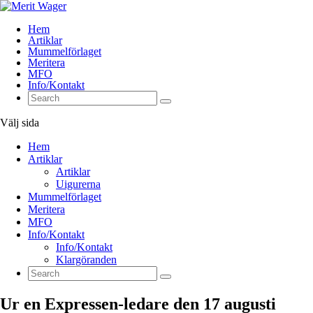
Hem
Artiklar
Mummelförlaget
Meritera
MFO
Info/Kontakt
Välj sida
Hem
Artiklar
Artiklar
Uigurerna
Mummelförlaget
Meritera
MFO
Info/Kontakt
Info/Kontakt
Klargöranden
Ur en Expressen-ledare den 17 augusti