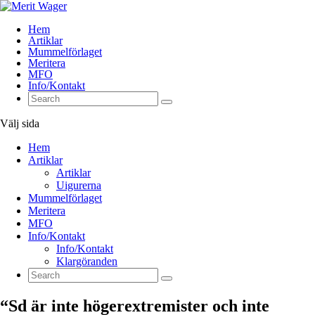
Hem
Artiklar
Mummelförlaget
Meritera
MFO
Info/Kontakt
Välj sida
Hem
Artiklar
Artiklar
Uigurerna
Mummelförlaget
Meritera
MFO
Info/Kontakt
Info/Kontakt
Klargöranden
“Sd är inte högerextremister och inte