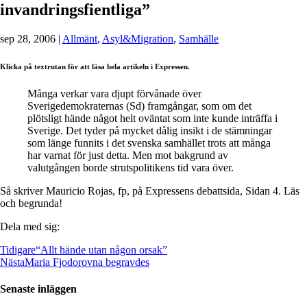
invandringsfientliga”
sep 28, 2006
|
Allmänt
,
Asyl&Migration
,
Samhälle
Klicka på textrutan för att läsa hela artikeln i Expressen.
Många verkar vara djupt förvånade över
Sverigedemokraternas (Sd) framgångar, som om det
plötsligt hände något helt oväntat som inte kunde inträffa i
Sverige. Det tyder på mycket dålig insikt i de stämningar
som länge funnits i det svenska samhället trots att många
har varnat för just detta. Men mot bakgrund av
valutgången borde strutspolitikens tid vara över.
Så skriver Mauricio Rojas, fp, på Expressens debattsida, Sidan 4. Läs
och begrunda!
Dela med sig:
Tidigare
“Allt hände utan någon orsak”
Nästa
Maria Fjodorovna begravdes
Senaste inläggen