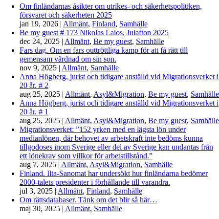
Om finländarnas åsikter om utrikes- och säkerhetspolitiken,
försvaret och säkerheten 2025
jan 19, 2026
|
Allmänt
,
Finland
,
Samhälle
Be my guest # 173 Nikolas Laios, Julafton 2025
dec 24, 2025
|
Allmänt
,
Be my guest
,
Samhälle
Fars dag. Om en fars outtröttliga kamp för att få rätt till
gemensam vårdnad om sin son.
nov 9, 2025
|
Allmänt
,
Samhälle
Anna Högberg, jurist och tidigare anställd vid Migrationsverket i
20 år. # 2
aug 25, 2025
|
Allmänt
,
Asyl&Migration
,
Be my guest
,
Samhälle
Anna Högberg, jurist och tidigare anställd vid Migrationsverket i
20 år. # 1
aug 25, 2025
|
Allmänt
,
Asyl&Migration
,
Be my guest
,
Samhälle
Migrationsverket: ”152 yrken med en lägsta lön under
medianlönen, där behovet av arbetskraft inte bedöms kunna
tillgodoses inom Sverige eller del av Sverige kan undantas från
ett lönekrav som villkor för arbetstillstånd.”
aug 7, 2025
|
Allmänt
,
Asyl&Migration
,
Samhälle
Finland. Ilta-Sanomat har undersökt hur finländarna bedömer
2000-talets presidenter i förhållande till varandra.
jul 3, 2025
|
Allmänt
,
Finland
,
Samhälle
Om rättsdatabaser. Tänk om det blir så här…
maj 30, 2025
|
Allmänt
,
Samhälle