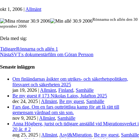
okt 1, 2006
|
Allmänt
Rönnarna och allén den 30
september 2006
Dela med sig:
Tidigare
Rönnarna och allén 1
Nästa
SVT:s dokumentärfilm om Göran Persson
Senaste inläggen
Om finländarnas åsikter om utrikes- och säkerhetspolitiken,
försvaret och säkerheten 2025
jan 19, 2026
|
Allmänt
,
Finland
,
Samhälle
Be my guest # 173 Nikolas Laios, Julafton 2025
dec 24, 2025
|
Allmänt
,
Be my guest
,
Samhälle
Fars dag. Om en fars outtröttliga kamp för att få rätt till
gemensam vårdnad om sin son.
nov 9, 2025
|
Allmänt
,
Samhälle
Anna Högberg, jurist och tidigare anställd vid Migrationsverket i
20 år. # 2
aug 25, 2025
|
Allmänt
,
Asyl&Migration
,
Be my guest
,
Samhälle