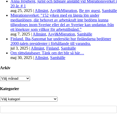
Anna Högberg, jurist och tidigare anställd vid Migrationsverket i
20 år. # 1
aug 25, 2025
|
Allmänt
,
Asyl&Migration
,
Be my guest
,
Samhälle
Migrationsverket: ”152 yrken med en lägsta lön under
medianlönen, där behovet av arbetskraft inte bedöms kunna
tillgodoses inom Sverige eller del av Sverige kan undantas från
ett lönekrav som villkor för arbetstillstånd.”
aug 7, 2025
|
Allmänt
,
Asyl&Migration
,
Samhälle
Finland. Ilta-Sanomat har undersökt hur finländarna bedömer
2000-talets presidenter i förhållande till varandra.
jul 3, 2025
|
Allmänt
,
Finland
,
Samhälle
Om rättsdatabaser. Tänk om det blir så här…
maj 30, 2025
|
Allmänt
,
Samhälle
Arkiv
Arkiv
Kategorier
Kategorier