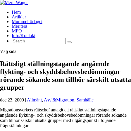
Hem
Artiklar
Mummelförlaget
Meritera
MFO
Info/Kontakt
Välj sida
Rättsligt ställningstagande angående
flykting- och skyddsbehovsbedömningar
rörande sökande som tillhör särskilt utsatta
grupper
dec 23, 2009
|
Allmänt
,
Asyl&Migration
,
Samhälle
Migrationsverkets rättschef antagit ett rättsligt ställningstagande
angående flykting-. och skyddsbehovsbedömningar rörande sökande
som tillhör särskilt utsatta grupper med utgångspunkt i följande
frågeställningar: