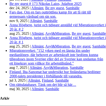
Be my guest # 173 Nikolas Laios, Julafton 2025
dec 24, 2025
|
Allmänt
,
Be my guest
,
Samhälle
Fars dag. Om en fars outtröttliga kamp för att få rätt till
gemensam vårdnad om sin son.
nov 9, 2025
|
Allmänt
,
Samhälle
Anna Högberg, jurist och tidigare anställd vid Migrationsverket i
20 år. # 2
aug 25, 2025
|
Allmänt
,
Asyl&Migration
,
Be my guest
,
Samhälle
Anna Högberg, jurist och tidigare anställd vid Migrationsverket i
20 år. # 1
aug 25, 2025
|
Allmänt
,
Asyl&Migration
,
Be my guest
,
Samhälle
Migrationsverket: ”152 yrken med en lägsta lön under
medianlönen, där behovet av arbetskraft inte bedöms kunna
tillgodoses inom Sverige eller del av Sverige kan undantas från
ett lönekrav som villkor för arbetstillstånd.”
aug 7, 2025
|
Allmänt
,
Asyl&Migration
,
Samhälle
Finland. Ilta-Sanomat har undersökt hur finländarna bedömer
2000-talets presidenter i förhållande till varandra.
jul 3, 2025
|
Allmänt
,
Finland
,
Samhälle
Om rättsdatabaser. Tänk om det blir så här…
maj 30, 2025
|
Allmänt
,
Samhälle
Arkiv