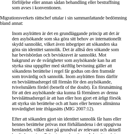
förföljelse eller annan sådan behandling eller bestraffning
som avses i konventionen.
Migrationsverkets rättschef uttalar i sin sammanfattande bedömning
bland annat:
Inom asylrätten är det en grundläggande princip att det är
den asylsökande som ska göra sitt behov av internationellt
skydd sannolikt, vilket även inbegriper att sökanden ska
göra sin identitet sannolik. Det är alltså den sökande som
har bevisbördan och beviskravet är sannolikt. Mot
bakgrund av de svårigheter som asylsökande kan ha att
styrka sina uppgifter med skriftlig bevisning gäller att
sökandens berättelse i regel får godtas om den framstår
som trovärdig och sannolik. Inom asylrätten finns därför
en bevislättnadsregel till förmån för den asylsökande,
tvivelsmålets fördel (benefit of the doubt). En förutsättning
för att den asylsökande ska kunna få förmånen av denna
bevislättnadsregel är att han eller hon gjort ett ärligt försök
att styrka sin berättelse och att hans eller hennes allmänna
trovärdighet inte ifrågasätts (MIG 2007:12).
Efter att sökanden gjort sin identitet sannolik får hans eller
hennes berättelse prövas mot förhållandena i det uppgivna
hemlandet, vilket sker på grundval av relevant och aktuell