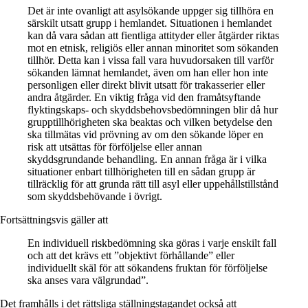
Det är inte ovanligt att asylsökande uppger sig tillhöra en
särskilt utsatt grupp i hemlandet. Situationen i hemlandet
kan då vara sådan att fientliga attityder eller åtgärder riktas
mot en etnisk, religiös eller annan minoritet som sökanden
tillhör. Detta kan i vissa fall vara huvudorsaken till varför
sökanden lämnat hemlandet, även om han eller hon inte
personligen eller direkt blivit utsatt för trakasserier eller
andra åtgärder. En viktig fråga vid den framåtsyftande
flyktingskaps- och skyddsbehovsbedömningen blir då hur
grupptillhörigheten ska beaktas och vilken betydelse den
ska tillmätas vid prövning av om den sökande löper en
risk att utsättas för förföljelse eller annan
skyddsgrundande behandling. En annan fråga är i vilka
situationer enbart tillhörigheten till en sådan grupp är
tillräcklig för att grunda rätt till asyl eller uppehållstillstånd
som skyddsbehövande i övrigt.
Fortsättningsvis gäller att
En individuell riskbedömning ska göras i varje enskilt fall
och att det krävs ett ”objektivt förhållande” eller
individuellt skäl för att sökandens fruktan för förföljelse
ska anses vara välgrundad”.
Det framhålls i det rättsliga ställningstagandet också att