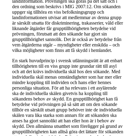
landinformation. Prövningen ska göras på det sätt och i
den ordning som beskrivs i MIG 2007:12. Om sökanden
uppger sig tillhöra en viss befolkningsgrupp och
landinformationen utvisar att medlemmar av denna grupp
är särskilt utsatta för diskriminering, trakasserier, våld eller
liknande åtgärder får grupptillhörigheten betydelse vid
prövningen, förutsatt att den sökande har gjort sin
grupptillhörighet sannolik. Det är också av betydelse från
vem åtgärderna utgår – myndigheter eller enskilda – och
vilka möjligheter som finns att få skydd i hemlandet.
En stark huvudprincip i svensk utlänningsrätt är att enbart
tillhörigheten till en viss grupp inte grundar rätt till asyl
och att det krävs individuella skäl hos den sökande. Med
individuella skäl menas omständigheter som har mer eller
mindre koppling till individen och hans eller hennes
personliga situation. För att ha relevans i ett asylärende
ska de individuella skälen givetvis ha koppling till
sökandens behov av skydd. En grupptillhörighet kan få
betydelse vid prövningen på så sätt att om den sökande
tillhör en särskilt utsatt grupp behöver inte de individuella
skälen vara lika starka som annars för att sökanden ska
anses ha gjort sannolikt att han eller hon är i behov av
skydd. Den allmänna utsatthet som föreligger på grund av
grupptillhörigheten kan alltså göra det lättare för sökanden