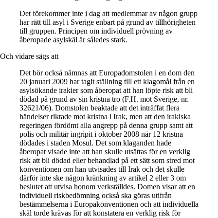
Det förekommer inte i dag att medlemmar av någon grupp
har rätt till asyl i Sverige enbart på grund av tillhörigheten
till gruppen. Principen om individuell prövning av
åberopade asylskäl är således stark.
Och vidare sägs att
Det bör också nämnas att Europadomstolen i en dom den
20 januari 2009 har tagit ställning till ett klagomål från en
asylsökande irakier som åberopat att han löpte risk att bli
dödad på grund av sin kristna tro (F.H. mot Sverige, nr.
32621/06). Domstolen beaktade att det inträffat flera
händelser riktade mot kristna i Irak, men att den irakiska
regeringen fördömt alla angrepp på denna grupp samt att
polis och militär ingripit i oktober 2008 när 12 kristna
dödades i staden Mosul. Det som klaganden hade
åberopat visade inte att han skulle utsättas för en verklig
risk att bli dödad eller behandlad på ett sätt som stred mot
konventionen om han utvisades till Irak och det skulle
därför inte ske någon kränkning av artikel 2 eller 3 om
beslutet att utvisa honom verkställdes. Domen visar att en
individuell riskbedömning också ska göras utifrån
bestämmelserna i Europakonventionen och att individuella
skäl torde krävas för att konstatera en verklig risk för