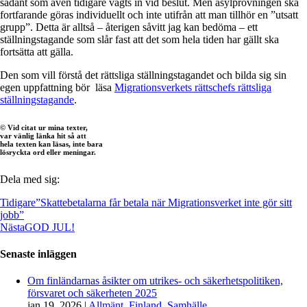
sådant som även tidigare vägts in vid beslut.
Men asylprövningen ska
fortfarande göras individuellt och inte utifrån att man tillhör en ”utsatt
grupp”. Detta är alltså – återigen såvitt jag kan bedöma – ett
ställningstagande som slår fast att det som hela tiden har gällt ska
fortsätta att gälla.
Den som vill förstå det rättsliga ställningstagandet och bilda sig sin
egen uppfattning bör läsa
Migrationsverkets rättschefs rättsliga
ställningstagande
.
© Vid citat ur mina texter,
var vänlig länka hit så att
hela texten kan läsas, inte bara
lösryckta ord eller meningar.
Dela med sig:
Tidigare
”Skattebetalarna får betala när Migrationsverket inte gör sitt
jobb”
Nästa
GOD JUL!
Senaste inläggen
Om finländarnas åsikter om utrikes- och säkerhetspolitiken,
försvaret och säkerheten 2025
jan 19, 2026
|
Allmänt
,
Finland
,
Samhälle