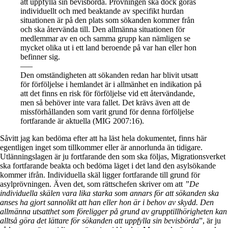
att uppfylla sin bevisbörda. Prövningen ska dock göras
individuellt och med beaktande av specifikt hurdan
situationen är på den plats som sökanden kommer från
och ska återvända till. Den allmänna situationen för
medlemmar av en och samma grupp kan nämligen se
mycket olika ut i ett land beroende på var han eller hon
befinner sig.
—–
Den omständigheten att sökanden redan har blivit utsatt
för förföljelse i hemlandet är i allmänhet en indikation på
att det finns en risk för förföljelse vid ett återvändande,
men så behöver inte vara fallet. Det krävs även att de
missförhållanden som varit grund för denna förföljelse
fortfarande är aktuella (MIG 2007:16).
Såvitt jag kan bedöma efter att ha läst hela dokumentet, finns här
egentligen inget som tillkommer eller är annorlunda än tidigare.
Utlänningslagen är ju fortfarande den som ska följas, Migrationsverket
ska fortfarande beakta och bedöma läget i det land den asylsökande
kommer ifrån. Individuella skäl ligger fortfarande till grund för
asylprövningen. Även det, som rättschefen skriver om att
”De
individuella skälen vara lika starka som annars för att sökanden ska
anses ha gjort sannolikt att han eller hon är i behov av skydd. Den
allmänna utsatthet som föreligger på grund av grupptillhörigheten kan
alltså göra det lättare för sökanden att uppfylla sin bevisbörda
”, är ju