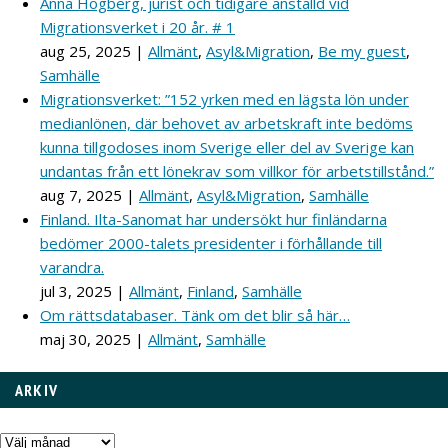
Anna Högberg, jurist och tidigare anställd vid
Migrationsverket i 20 år. # 1
aug 25, 2025
|
Allmänt
,
Asyl&Migration
,
Be my guest
,
Samhälle
Migrationsverket: ”152 yrken med en lägsta lön under
medianlönen, där behovet av arbetskraft inte bedöms
kunna tillgodoses inom Sverige eller del av Sverige kan
undantas från ett lönekrav som villkor för arbetstillstånd.”
aug 7, 2025
|
Allmänt
,
Asyl&Migration
,
Samhälle
Finland. Ilta-Sanomat har undersökt hur finländarna
bedömer 2000-talets presidenter i förhållande till
varandra.
jul 3, 2025
|
Allmänt
,
Finland
,
Samhälle
Om rättsdatabaser. Tänk om det blir så här…
maj 30, 2025
|
Allmänt
,
Samhälle
ARKIV
Arkiv