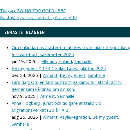
Tidigare
GOING FOR GOLD i BBC
Nästa
Vickys Livs – om att göra en Affe
SENASTE INLÄGGEN
Om finländarnas åsikter om utrikes- och säkerhetspolitiken,
försvaret och säkerheten 2025
jan 19, 2026
|
Allmänt
,
Finland
,
Samhälle
Be my guest # 173 Nikolas Laios, Julafton 2025
dec 24, 2025
|
Allmänt
,
Be my guest
,
Samhälle
Fars dag. Om en fars outtröttliga kamp för att få rätt till
gemensam vårdnad om sin son.
nov 9, 2025
|
Allmänt
,
Samhälle
Anna Högberg, jurist och tidigare anställd vid
Migrationsverket i 20 år. # 2
aug 25, 2025
|
Allmänt
,
Asyl&Migration
,
Be my guest
,
Samhälle