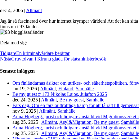
dec 4, 2006
|
Allmänt
Jag är så fascinerad över hur internet krymper världen! Att det kan sit
finns nu i 93 länder.
Dela med sig:
Tidigare
En kriminalvårdare berättar
Nästa
Gruvtolvan i Kiruna glada för statsministerbesök
Senaste inläggen
Om finländarnas åsikter om utrikes- och säkerhetspolitiken, förs
jan 19, 2026
|
Allmänt
,
Finland
,
Samhälle
Be my guest # 173 Nikolas Laios, Julafton 2025
dec 24, 2025
|
Allmänt
,
Be my guest
,
Samhälle
Fars dag. Om en fars outtröttliga kamp för att få rätt till gemen
nov 9, 2025
|
Allmänt
,
Samhälle
Anna Högberg, jurist och tidigare anställd vid Migrationsverket i
aug 25, 2025
|
Allmänt
,
Asyl&Migration
,
Be my guest
,
Samhälle
Anna Högberg, jurist och tidigare anställd vid Migrationsverket i
aug 25, 2025
|
Allmänt
,
Asyl&Migration
,
Be my guest
,
Samhälle
Migrationsverket: ”152 yrken med en lägsta lön under medianlönen