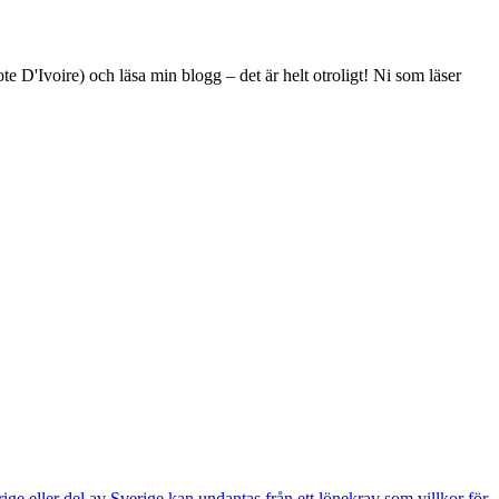
e D'Ivoire) och läsa min blogg – det är helt otroligt! Ni som läser
e eller del av Sverige kan undantas från ett lönekrav som villkor för