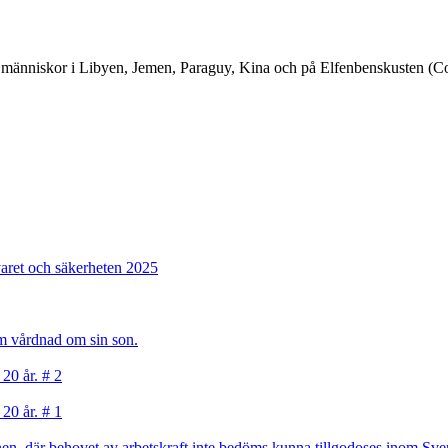
ta människor i Libyen, Jemen, Paraguy, Kina och på Elfenbenskusten (Cot
varet och säkerheten 2025
sam vårdnad om sin son.
 20 år. # 2
 20 år. # 1
, där behovet av arbetskraft inte bedöms kunna tillgodoses inom Sverig