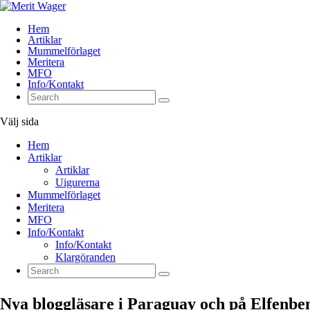
Hem
Artiklar
Mummelförlaget
Meritera
MFO
Info/Kontakt
Välj sida
Hem
Artiklar
Artiklar
Uigurerna
Mummelförlaget
Meritera
MFO
Info/Kontakt
Info/Kontakt
Klargöranden
Nya bloggläsare i Paraguay och på Elfenbe