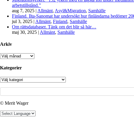
arbetstillstånd.”
aug 7, 2025
|
Allmänt
,
Asyl&Migration
,
Samhälle
Finland. Ilta-Sanomat har undersökt hur finländarna bedömer 2000-
jul 3, 2025
|
Allmänt
,
Finland
,
Samhälle
Om rättsdatabaser. Tänk om det blir så här…
maj 30, 2025
|
Allmänt
,
Samhälle
Arkiv
Arkiv
Kategorier
Kategorier
© Merit Wager