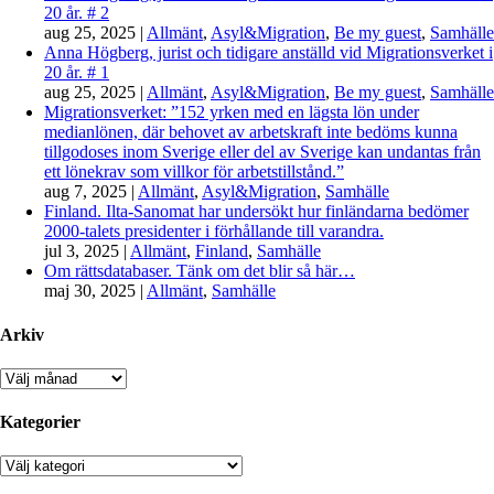
20 år. # 2
aug 25, 2025
|
Allmänt
,
Asyl&Migration
,
Be my guest
,
Samhälle
Anna Högberg, jurist och tidigare anställd vid Migrationsverket i
20 år. # 1
aug 25, 2025
|
Allmänt
,
Asyl&Migration
,
Be my guest
,
Samhälle
Migrationsverket: ”152 yrken med en lägsta lön under
medianlönen, där behovet av arbetskraft inte bedöms kunna
tillgodoses inom Sverige eller del av Sverige kan undantas från
ett lönekrav som villkor för arbetstillstånd.”
aug 7, 2025
|
Allmänt
,
Asyl&Migration
,
Samhälle
Finland. Ilta-Sanomat har undersökt hur finländarna bedömer
2000-talets presidenter i förhållande till varandra.
jul 3, 2025
|
Allmänt
,
Finland
,
Samhälle
Om rättsdatabaser. Tänk om det blir så här…
maj 30, 2025
|
Allmänt
,
Samhälle
Arkiv
Arkiv
Kategorier
Kategorier