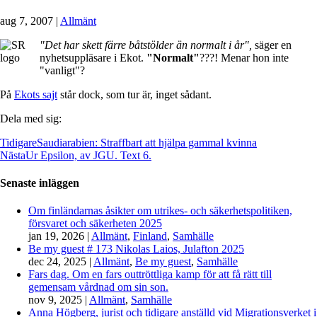
aug 7, 2007
|
Allmänt
"Det har skett färre båtstölder än normalt i år",
säger en
nyhetsuppläsare i Ekot.
"Normalt"
???! Menar hon inte
"vanligt"?
På
Ekots sajt
står dock, som tur är, inget sådant.
Dela med sig:
Tidigare
Saudiarabien: Straffbart att hjälpa gammal kvinna
Nästa
Ur Epsilon, av JGU. Text 6.
Senaste inläggen
Om finländarnas åsikter om utrikes- och säkerhetspolitiken,
försvaret och säkerheten 2025
jan 19, 2026
|
Allmänt
,
Finland
,
Samhälle
Be my guest # 173 Nikolas Laios, Julafton 2025
dec 24, 2025
|
Allmänt
,
Be my guest
,
Samhälle
Fars dag. Om en fars outtröttliga kamp för att få rätt till
gemensam vårdnad om sin son.
nov 9, 2025
|
Allmänt
,
Samhälle
Anna Högberg, jurist och tidigare anställd vid Migrationsverket i