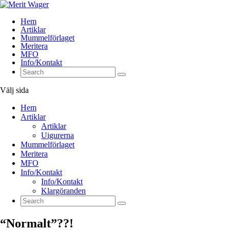
Hem
Artiklar
Mummelförlaget
Meritera
MFO
Info/Kontakt
Välj sida
Hem
Artiklar
Artiklar
Uigurerna
Mummelförlaget
Meritera
MFO
Info/Kontakt
Info/Kontakt
Klargöranden
“Normalt”??!