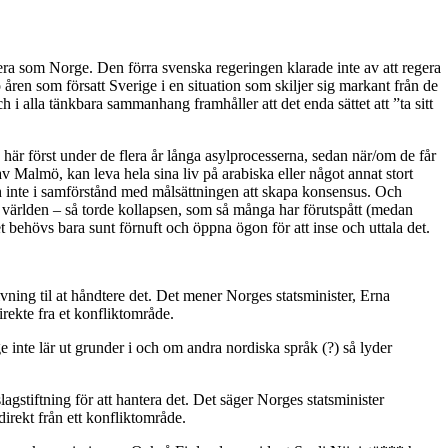
 som Norge. Den förra svenska regeringen klarade inte av att regera
o åren som försatt Sverige i en situation som skiljer sig markant från de
 i alla tänkbara sammanhang framhåller att det enda sättet att ”ta sitt
här först under de flera år långa asylprocesserna, sedan när/om de får
 av Malmö, kan leva hela sina liv på arabiska eller något annat stort
h inte i samförstånd med målsättningen att skapa konsensus. Och
 i världen – så torde kollapsen, som så många har förutspått (medan
t behövs bara sunt förnuft och öppna ögon för att inse och uttala det.
ing til at håndtere det. Det mener Norges statsminister, Erna
rekte fra et konfliktområde.
e inte lär ut grunder i och om andra nordiska språk (?) så lyder
gstiftning för att hantera det. Det säger Norges statsminister
irekt från ett konfliktområde.