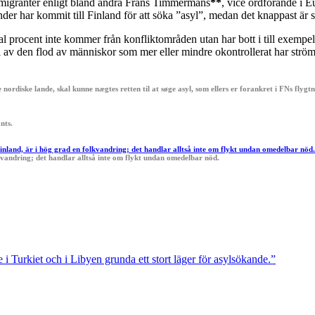
 migranter enligt bland andra Frans Timmermans
**
, vice ordförande i 
nder har kommit till Finland för att söka ”asyl”, medan det knappast är s
procent inte kommer från konfliktområden utan har bott i till exempel Tu
il av den flod av människor som mer eller mindre okontrollerat har strö
 nordiske lande, skal kunne nægtes retten til at søge asyl, som ellers er forankret i FNs flyg
nts.
Finland, är i hög grad en folkvandring; det handlar alltså inte om flykt undan omedelbar nöd
kvandring; det handlar alltså inte om flykt undan omedelbar nöd.
 Turkiet och i Libyen grunda ett stort läger för asylsökande.”