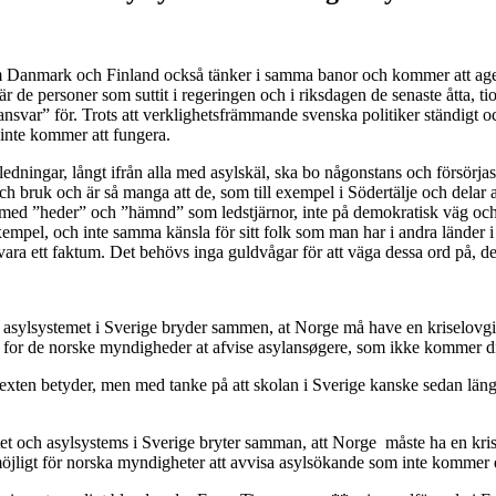
Danmark och Finland också tänker i samma banor och kommer att agera
är de personer som suttit i regeringen och i riksdagen de senaste åtta, ti
nsvar” för. Trots att verklighetsfrämmande svenska politiker ständigt och
 inte kommer att fungera.
ningar, långt ifrån alla med asylskäl, ska bo någonstans och försörjas 
r och bruk och är så manga att de, som till exempel i Södertälje och delar
 – med ”heder” och ”hämnd” som ledstjärnor, inte på demokratisk väg oc
 exempel, och inte samma känsla för sitt folk som man har i andra länder
 vara ett faktum. Det behövs inga guldvågar för att väga dessa ord på, de
asylsystemet i Sverige bryder sammen, at Norge må have en kriselovgivn
t for de norske myndigheder at afvise asylansøgere, som ikke kommer di
 texten betyder, men med tanke på att skolan i Sverige kanske sedan läng
t och asylsystems i Sverige bryter samman, att Norge måste ha en krisla
öjligt för norska myndigheter att avvisa asylsökande som inte kommer d