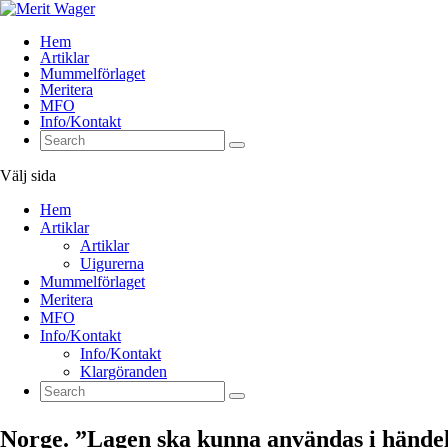
Hem
Artiklar
Mummelförlaget
Meritera
MFO
Info/Kontakt
Välj sida
Hem
Artiklar
Artiklar
Uigurerna
Mummelförlaget
Meritera
MFO
Info/Kontakt
Info/Kontakt
Klargöranden
Norge. ”Lagen ska kunna användas i händels