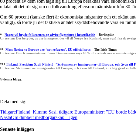
60 procent av dem som tagit sig till Europa beräknas vara ekonomiska
uttalat att det rör sig om en folkvandring eftersom människor från 30 lä
Om 60 procent (kanske fler) är ekonomiska migranter och ett okänt antal 
vanligt), så torde ju det faktiska antalet skyddsbehövande vara en ränn
*
Norge vil bryde folkeretten og afvise flygtninge i krisetilfælde
– Berlingske
Ur texten: Det betyder, at asylansøgere, der vil til Norge fra Rusland, men også fra de øvrige
**
Most fleeing to Europe are ‘not refugees’, EU official says
– The Irish Times
Ur texten: Dutch commissioner Frans Timmermans says 60% of arrivals are economic migra
***
Finland. President Sauli Niinistö: ”Strömmen av immigranter till Europa, och även till 
Ur texten: Strömmen av immigranter till Europa, och även till Finland, är i hög grad en fol
© denna blogg.
Dela med sig:
Tidigare
Finland. Kimmo Sasi, tidigare Europaminister: ”EU borde både i
Nästa
Om dubbelt medborgarskap – igen
Senaste inläggen