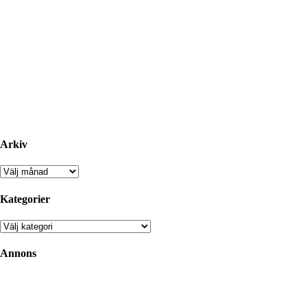
Arkiv
Arkiv
Kategorier
Kategorier
Annons