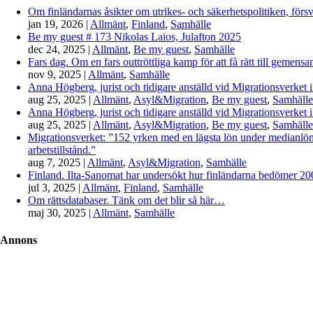
Om finländarnas åsikter om utrikes- och säkerhetspolitiken, förs
jan 19, 2026
|
Allmänt
,
Finland
,
Samhälle
Be my guest # 173 Nikolas Laios, Julafton 2025
dec 24, 2025
|
Allmänt
,
Be my guest
,
Samhälle
Fars dag. Om en fars outtröttliga kamp för att få rätt till gemen
nov 9, 2025
|
Allmänt
,
Samhälle
Anna Högberg, jurist och tidigare anställd vid Migrationsverket i
aug 25, 2025
|
Allmänt
,
Asyl&Migration
,
Be my guest
,
Samhälle
Anna Högberg, jurist och tidigare anställd vid Migrationsverket i
aug 25, 2025
|
Allmänt
,
Asyl&Migration
,
Be my guest
,
Samhälle
Migrationsverket: ”152 yrken med en lägsta lön under medianlönen
arbetstillstånd.”
aug 7, 2025
|
Allmänt
,
Asyl&Migration
,
Samhälle
Finland. Ilta-Sanomat har undersökt hur finländarna bedömer 2000-
jul 3, 2025
|
Allmänt
,
Finland
,
Samhälle
Om rättsdatabaser. Tänk om det blir så här…
maj 30, 2025
|
Allmänt
,
Samhälle
Annons