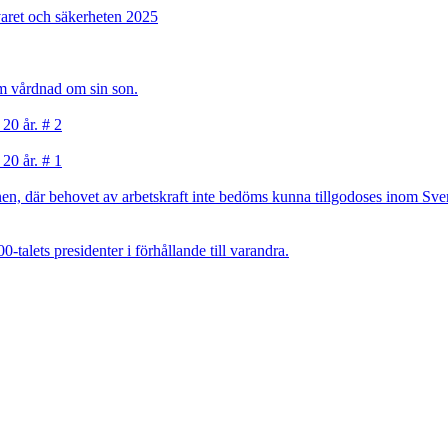
varet och säkerheten 2025
sam vårdnad om sin son.
 20 år. # 2
 20 år. # 1
, där behovet av arbetskraft inte bedöms kunna tillgodoses inom Sverig
talets presidenter i förhållande till varandra.