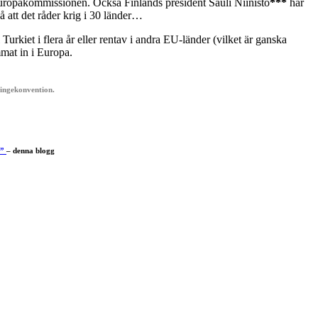
Europakommissionen. Också Finlands president Sauli Niinistö
***
har
å att det råder krig i 30 länder…
rkiet i flera år eller rentav i andra EU-länder (vilket är ganska
mmat in i Europa.
tningekonvention.
.”
– denna blogg