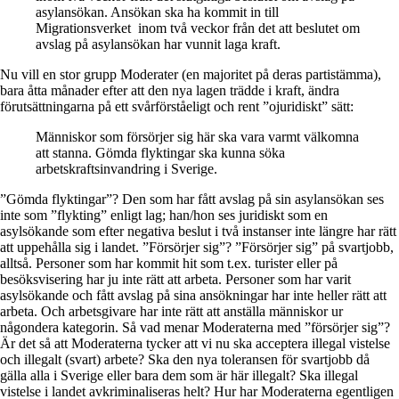
asylansökan. Ansökan ska ha kommit in till
Migrationsverket inom två veckor från det att beslutet om
avslag på asylansökan har vunnit laga kraft.
Nu vill en stor grupp Moderater (en majoritet på deras partistämma),
bara åtta månader efter att den nya lagen trädde i kraft, ändra
förutsättningarna på ett svårförståeligt och rent ”ojuridiskt” sätt:
Människor som försörjer sig här ska vara varmt välkomna
att stanna. Gömda flyktingar ska kunna söka
arbetskraftsinvandring i Sverige.
”Gömda flyktingar”? Den som har fått avslag på sin asylansökan ses
inte som ”flykting” enligt lag; han/hon ses juridiskt som en
asylsökande som efter negativa beslut i två instanser inte längre har rätt
att uppehålla sig i landet. ”Försörjer sig”? ”Försörjer sig” på svartjobb,
alltså. Personer som har kommit hit som t.ex. turister eller på
besöksvisering har ju inte rätt att arbeta. Personer som har varit
asylsökande och fått avslag på sina ansökningar har inte heller rätt att
arbeta. Och arbetsgivare har inte rätt att anställa människor ur
någondera kategorin. Så vad menar Moderaterna med ”försörjer sig”?
Är det så att Moderaterna tycker att vi nu ska acceptera illegal vistelse
och illegalt (svart) arbete? Ska den nya toleransen för svartjobb då
gälla alla i Sverige eller bara dem som är här illegalt? Ska illegal
vistelse i landet avkriminaliseras helt? Hur har Moderaterna egentligen