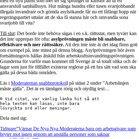
med ett nytt påhitt som mer ter sig sprunget ur känslor än ur en
ansvarsfull samhällssyn. Hur många hundra eller tusen svartjobbande
illegala invandrare och gömda asylsökande får nu ett fåfängt hopp när
regeringspartiet uttalar att de ska få stanna här och omvandla sona
svartjobb till vita?
Till slut
: Det borde inte behöva sägas i en s.k. rättsstat, men tyvärr kan
det inte upprepas för ofta:
asylprövningen måste bli snabbare,
effektivare och mer rättssäker.
Att den inte inte är det idag finns gott
om exempel på, inte minst på denna blogg. Asylprövningen bör även
fortsättningsvis hållas åtskild från arbetskraftsinvandringsprövningen.
Grunderna för varför man kommer till Sverige är så totalt olika och de
lagar som just för tillfället existerar reglerar på ett bra sätt vad som ska
gälla på dessa båda områden.
Läs i
Moderaternas snabbprotokol
l på sidan 2 under ”Arbetslinjen
måste gälla”. Det är en tämligen rörig och otydlig text…
© Vid citat, var vänlig länka hit så att

hela texten kan läsas, inte bara

lösryckta ord eller meningar.
Dela med sig:
Tidigare
”Värnar De Nya Nya Moderaterna bara om arbetsgivare som
bryter mot lagen genom att anställa personer som saknar