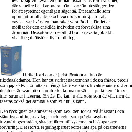
leva i. Jag vill leva i ett där människan sätts före systemet,
där vi hellre bejakar andra människor än utestänger dem
för att systemet egentligen säger så. Ett samhälle som
uppmuntrar till arbete och egenförsörjning – för alla
oavsett var i världen man råkar vara född – där det är
möjligt för den enskilde individen att förverkliga sina
drömmar. Dessutom är det alltid bra när svarta jobb blir
vita, illegal rättslös tillvaro blir legal.
Ulrika Karlsson är jurist förutom att hon är
riksdagsledamot. Hon har ett starkt engagemang i dessa frågor, precis
som jag själv. Hon uttalar många både vackra och välmenande ord som
det dock är svårt att se hur de ska kunna omsättas i praktiken. Om vi
inte struntar i lagarna, förstås. Då kan ju alla göra som de vill, men då
raseras också det samhälle som vi hittills känt .
Den ryckighet, de amnestier (som t.ex. den för ca två år sedan) och
ständiga ändringar av lagar och regler som präglar asyl- och
invandringsområdet, skadar tilltron till systemet och skapar stor
förvirring. Det största regeringspartiet borde inte spä på oklarheterna