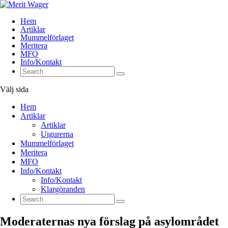
Hem
Artiklar
Mummelförlaget
Meritera
MFO
Info/Kontakt
Välj sida
Hem
Artiklar
Artiklar
Uigurerna
Mummelförlaget
Meritera
MFO
Info/Kontakt
Info/Kontakt
Klargöranden
Moderaternas nya förslag på asylområdet