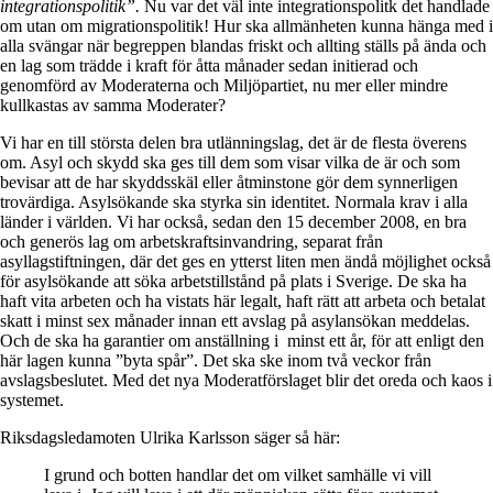
integrationspolitik”.
Nu var det väl inte integrationspolitk det handlade
om utan om migrationspolitik!
Hur ska allmänheten kunna hänga med i
alla svängar när begreppen blandas friskt och allting ställs på ända och
en lag som trädde i kraft för åtta månader sedan initierad och
genomförd av Moderaterna och Miljöpartiet, nu mer eller mindre
kullkastas av samma Moderater?
Vi har en till största delen bra utlänningslag, det är de flesta överens
om. Asyl och skydd ska ges till dem som visar vilka de är och som
bevisar att de har skyddsskäl eller åtminstone gör dem synnerligen
trovärdiga. Asylsökande ska styrka sin identitet. Normala krav i alla
länder i världen. Vi har också, sedan den 15 december 2008, en bra
och generös lag om arbetskraftsinvandring, separat från
asyllagstiftningen, där det ges en ytterst liten men ändå möjlighet också
för asylsökande att söka arbetstillstånd på plats i Sverige. De ska ha
haft vita arbeten och ha vistats här legalt, haft rätt att arbeta och betalat
skatt i minst sex månader innan ett avslag på asylansökan meddelas.
Och de ska ha garantier om anställning i minst ett år, för att enligt den
här lagen kunna ”byta spår”. Det ska ske inom två veckor från
avslagsbeslutet. Med det nya Moderatförslaget blir det oreda och kaos i
systemet.
Riksdagsledamoten Ulrika Karlsson säger så här:
I grund och botten handlar det om vilket samhälle vi vill