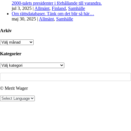
2000-talets presidenter i förhållande till varandra.
jul 3, 2025
|
Allmänt
,
Finland
,
Samhälle
Om rättsdatabaser. Tänk om det blir så här…
maj 30, 2025
|
Allmänt
,
Samhälle
Arkiv
Arkiv
Kategorier
Kategorier
© Merit Wager