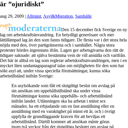
är ”ojuridiskt”
aug 29, 2009
|
Allmänt
,
Asyl&Migration
,
Samhälle
Den 15 december fick Sverige en ny
lag om arbetskraftsinvandring. En betydligt generösare och mer
lättillämpad lag än den som fanns tidigare. De flesta var i det stora hela
nöjda med den, över partigränserna och i samhället. Några stora
protester hördes ingenstans ifrån. Lagen ger arbetsgivarna den rätt de
tidigare saknade: att själva bestämma vem de vill anställa och varifrån.
Det här är alltså en lag som reglerar arbetskraftsinvandringen, men i en
mycket liten undantagsparagraf talas om möjligheten för den som har
sökt asyl att, under vissa speciella förutsättningar, kunna söka
arbetstillstånd inifrån Sverige:
En asylsökande som fått ett slutgiltigt beslut om avslag på
sin ansökan om uppehållstillstånd ska under vissa
förutsättningar kunna söka uppehålls- och arbetstillstånd
inifrån landet. Utlänningen ska ha arbetat i minst sex
månader, ha ett erbjudande om en fast anställning eller en
anställning med en varaktighet på minst ett år, och i övrigt
uppfylla de grundläggande kraven för att beviljas ett
arbetstillstånd. Därtill kommer att ansökan måste göras
inom två veckor från det slutgiltiga beslutet om avslag på