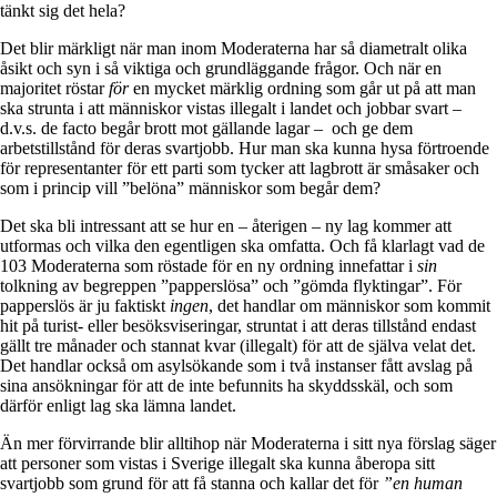
tänkt sig det hela?
Det blir märkligt när man inom Moderaterna har så diametralt olika
åsikt och syn i så viktiga och grundläggande frågor. Och när en
majoritet röstar
för
en mycket märklig ordning som går ut på att man
ska strunta i att människor vistas illegalt i landet och jobbar svart –
d.v.s. de facto begår brott mot gällande lagar – och ge dem
arbetstillstånd för deras svartjobb. Hur man ska kunna hysa förtroende
för representanter för ett parti som tycker att lagbrott är småsaker och
som i princip vill ”belöna” människor som begår dem?
Det ska bli intressant att se hur en – återigen – ny lag kommer att
utformas och vilka den egentligen ska omfatta. Och få klarlagt vad de
103 Moderaterna som röstade för en ny ordning innefattar i
sin
tolkning av begreppen ”papperslösa” och ”gömda flyktingar”. För
papperslös är ju faktiskt
ingen
, det handlar om människor som kommit
hit på turist- eller besöksviseringar, struntat i att deras tillstånd endast
gällt tre månader och stannat kvar (illegalt) för att de själva velat det.
Det handlar också om asylsökande som i två instanser fått avslag på
sina ansökningar för att de inte befunnits ha skyddsskäl, och som
därför enligt lag ska lämna landet.
Än mer förvirrande blir alltihop när Moderaterna i sitt nya förslag säger
att personer som vistas i Sverige illegalt ska kunna åberopa sitt
svartjobb som grund för att få stanna och kallar det för
”en human