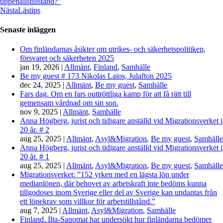
uppehållstillstånd?”
Nästa
Lästips
Senaste inläggen
Om finländarnas åsikter om utrikes- och säkerhetspolitiken,
försvaret och säkerheten 2025
jan 19, 2026
|
Allmänt
,
Finland
,
Samhälle
Be my guest # 173 Nikolas Laios, Julafton 2025
dec 24, 2025
|
Allmänt
,
Be my guest
,
Samhälle
Fars dag. Om en fars outtröttliga kamp för att få rätt till
gemensam vårdnad om sin son.
nov 9, 2025
|
Allmänt
,
Samhälle
Anna Högberg, jurist och tidigare anställd vid Migrationsverket i
20 år. # 2
aug 25, 2025
|
Allmänt
,
Asyl&Migration
,
Be my guest
,
Samhälle
Anna Högberg, jurist och tidigare anställd vid Migrationsverket i
20 år. # 1
aug 25, 2025
|
Allmänt
,
Asyl&Migration
,
Be my guest
,
Samhälle
Migrationsverket: ”152 yrken med en lägsta lön under
medianlönen, där behovet av arbetskraft inte bedöms kunna
tillgodoses inom Sverige eller del av Sverige kan undantas från
ett lönekrav som villkor för arbetstillstånd.”
aug 7, 2025
|
Allmänt
,
Asyl&Migration
,
Samhälle
Finland. Ilta-Sanomat har undersökt hur finländarna bedömer