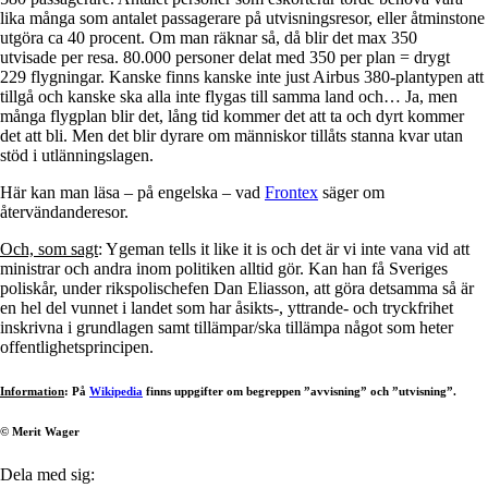
lika många som antalet passagerare på utvisningsresor, eller åtminstone
utgöra ca 40 procent. Om man räknar så, då blir det max 350
utvisade per resa. 80.000 personer delat med 350 per plan = drygt
229 flygningar. Kanske finns kanske inte just Airbus 380-plantypen att
tillgå och kanske ska alla inte flygas till samma land och… Ja, men
många flygplan blir det, lång tid kommer det att ta och dyrt kommer
det att bli. Men det blir dyrare om människor tillåts stanna kvar utan
stöd i utlänningslagen.
Här kan man läsa – på engelska – vad
Frontex
säger om
återvändanderesor.
Och, som sagt
: Ygeman tells it like it is och det är vi inte vana vid att
ministrar och andra inom politiken alltid gör. Kan han få Sveriges
poliskår, under rikspolischefen Dan Eliasson, att göra detsamma så är
en hel del vunnet i landet som har åsikts-, yttrande- och tryckfrihet
inskrivna i grundlagen samt tillämpar/ska tillämpa något som heter
offentlighetsprincipen.
Information
: På
Wikipedia
finns uppgifter om begreppen ”avvisning” och ”utvisning”.
© Merit Wager
Dela med sig: