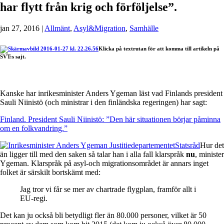
har flytt från krig och förföljelse”.
jan 27, 2016
|
Allmänt
,
Asyl&Migration
,
Samhälle
Klicka på textrutan för att komma till artikeln på
SVT:s sajt.
Kanske har inrikesminister Anders Ygeman läst vad Finlands president
Sauli Niinistö (och ministrar i den finländska regeringen) har sagt:
Finland. President Sauli Niinistö: ”Den här situationen börjar påminna
om en folkvandring.”
Hur det
än ligger till med den saken så talar han i alla fall klarspråk
nu
, minister
Ygeman. Klarspråk på asyl-och migrationsområdet är annars inget
folket är särskilt bortskämt med:
Jag tror vi får se mer av chartrade flygplan, framför allt i
EU-regi.
Det kan ju också bli betydligt fler än 80.000 personer, vilket är 50