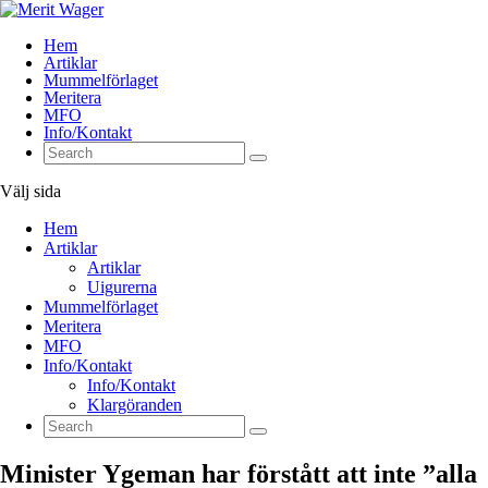
Hem
Artiklar
Mummelförlaget
Meritera
MFO
Info/Kontakt
Välj sida
Hem
Artiklar
Artiklar
Uigurerna
Mummelförlaget
Meritera
MFO
Info/Kontakt
Info/Kontakt
Klargöranden
Minister Ygeman har förstått att inte ”alla