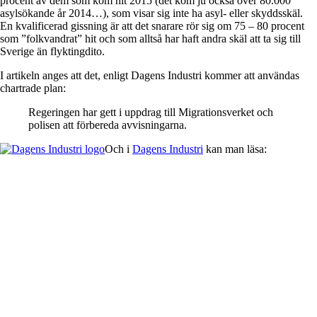
procent av dem som kom hit 2015 (det kom ju också över 80.000
asylsökande år 2014…), som visar sig inte ha asyl- eller skyddsskäl.
En kvalificerad gissning är att det snarare rör sig om 75 – 80 procent
som ”folkvandrat” hit och som alltså har haft andra skäl att ta sig till
Sverige än flyktingdito.
I artikeln anges att det, enligt Dagens Industri kommer att användas
chartrade plan:
Regeringen har gett i uppdrag till Migrationsverket och
polisen att förbereda avvisningarna.
Och i
Dagens Industri
kan man läsa: