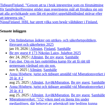
Tidigare
Finland. ”Genom att ta i bruk integrering som en förutsättning
för familjeåterförening stöder man regeringens mål att försäkra sig om
att alla asylsökande som fått ett positivt uppehållstillstånd strävar efter
att integrera sig.”
Nästa
Finland. HBL har utrett vilka som begår våldtäkter i Finland.
Senaste inläggen
Om finländarnas åsikter om utrikes- och säkerhetspolitiken,
försvaret och säkerheten 2025
jan 19, 2026
|
Allmänt
,
Finland
,
Samhälle
Be my guest # 173 Nikolas Laios, Julafton 2025
dec 24, 2025
|
Allmänt
,
Be my guest
,
Samhälle
Fars dag. Om en fars outtröttliga kamp för att få rätt till
gemensam vårdnad om sin son.
nov 9, 2025
|
Allmänt
,
Samhälle
Anna Högberg, jurist och tidigare anställd vid Migrationsverket i
20 år. # 2
aug 25, 2025
|
Allmänt
,
Asyl&Migration
,
Be my guest
,
Samhälle
Anna Högberg, jurist och tidigare anställd vid Migrationsverket i
20 år. # 1
aug 25, 2025
|
Allmänt
,
Asyl&Migration
,
Be my guest
,
Samhälle
Migrationsverket: ”152 yrken med en lägsta lön under
medianlönen, där behovet av arbetskraft inte bedöms kunna