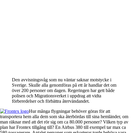
Den avvisningsvåg som nu väntar saknar motstycke i
Sverige. Skulle alla genomföras på ett år handlar det om
över 200 personer om dagen. Regeringen har gett både
polisen och Migrationsverket i uppdrag att vidta
förberedelser och förbättra återvändandet.
Hur många flygningar behöver göras för att
transportera hem alla dem som ska återbördas till sina hemländer, om
man räknar med att det rör sig om ca 80.000 personer? Vilken typ av
plan har Frontex tillgång till? En Airbus 380 till exempel tar max ca
580 passagerare. Antalet personer som eskorterar torde behöva vara