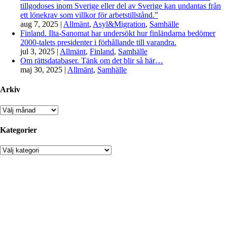
tillgodoses inom Sverige eller del av Sverige kan undantas från
ett lönekrav som villkor för arbetstillstånd.”
aug 7, 2025
|
Allmänt
,
Asyl&Migration
,
Samhälle
Finland. Ilta-Sanomat har undersökt hur finländarna bedömer
2000-talets presidenter i förhållande till varandra.
jul 3, 2025
|
Allmänt
,
Finland
,
Samhälle
Om rättsdatabaser. Tänk om det blir så här…
maj 30, 2025
|
Allmänt
,
Samhälle
Arkiv
Arkiv
Kategorier
Kategorier