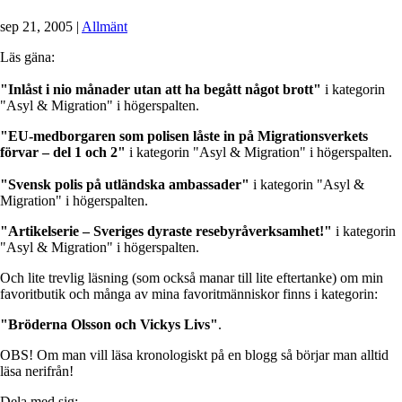
sep 21, 2005
|
Allmänt
Läs gäna:
"Inlåst i nio månader utan att ha begått något brott"
i kategorin
"Asyl & Migration" i högerspalten.
"EU-medborgaren som polisen låste in på Migrationsverkets
förvar – del 1 och 2"
i kategorin "Asyl & Migration" i högerspalten.
"Svensk polis på utländska ambassader"
i kategorin "Asyl &
Migration" i högerspalten.
"Artikelserie – Sveriges dyraste resebyråverksamhet!"
i kategorin
"Asyl & Migration" i högerspalten.
Och lite trevlig läsning (som också manar till lite eftertanke) om min
favoritbutik och många av mina favoritmänniskor finns i kategorin:
"Bröderna Olsson och Vickys Livs"
.
OBS! Om man vill läsa kronologiskt på en blogg så börjar man alltid
läsa nerifrån!
Dela med sig: