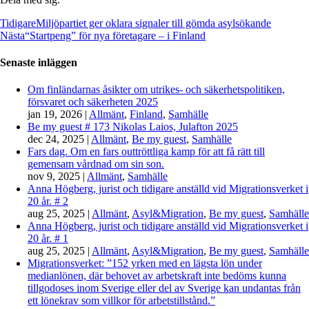
Tidigare
Miljöpartiet ger oklara signaler till gömda asylsökande
Nästa
“Startpeng” för nya företagare – i Finland
Senaste inläggen
Om finländarnas åsikter om utrikes- och säkerhetspolitiken,
försvaret och säkerheten 2025
jan 19, 2026
|
Allmänt
,
Finland
,
Samhälle
Be my guest # 173 Nikolas Laios, Julafton 2025
dec 24, 2025
|
Allmänt
,
Be my guest
,
Samhälle
Fars dag. Om en fars outtröttliga kamp för att få rätt till
gemensam vårdnad om sin son.
nov 9, 2025
|
Allmänt
,
Samhälle
Anna Högberg, jurist och tidigare anställd vid Migrationsverket i
20 år. # 2
aug 25, 2025
|
Allmänt
,
Asyl&Migration
,
Be my guest
,
Samhälle
Anna Högberg, jurist och tidigare anställd vid Migrationsverket i
20 år. # 1
aug 25, 2025
|
Allmänt
,
Asyl&Migration
,
Be my guest
,
Samhälle
Migrationsverket: ”152 yrken med en lägsta lön under
medianlönen, där behovet av arbetskraft inte bedöms kunna
tillgodoses inom Sverige eller del av Sverige kan undantas från
ett lönekrav som villkor för arbetstillstånd.”