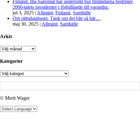
Finland. Ilta-Sanomat har undersökt hur finländarna bedömer
2000-talets presidenter i förhållande till varandra.
jul 3, 2025
|
Allmänt
,
Finland
,
Samhälle
Om rättsdatabaser. Tänk om det blir så här…
maj 30, 2025
|
Allmänt
,
Samhälle
Arkiv
Arkiv
Kategorier
Kategorier
© Merit Wager