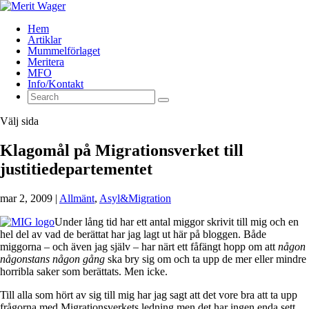
Hem
Artiklar
Mummelförlaget
Meritera
MFO
Info/Kontakt
Välj sida
Klagomål på Migrationsverket till
justitiedepartementet
mar 2, 2009
|
Allmänt
,
Asyl&Migration
Under lång tid har ett antal miggor skrivit till mig och en
hel del av vad de berättat har jag lagt ut här på bloggen. Både
miggorna – och även jag själv – har närt ett fåfängt hopp om att
någon
någonstans någon gång
ska bry sig om och ta upp de mer eller mindre
horribla saker som berättats. Men icke.
Till alla som hört av sig till mig har jag sagt att det vore bra att ta upp
frågorna med Migrationsverkets ledning men det har ingen enda sett