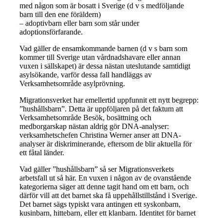
med någon som är bosatt i Sverige (d v s medföljande
barn till den ene föräldern)
– adoptivbarn eller barn som står under
adoptionsförfarande.
Vad gäller de ensamkommande barnen (d v s barn som
kommer till Sverige utan vårdnadshavare eller annan
vuxen i sällskapet) är dessa nästan uteslutande samtidigt
asylsökande, varför dessa fall handläggs av
Verksamhetsområde asylprövning.
Migrationsverket har emellertid uppfunnit ett nytt begrepp:
”hushållsbarn”. Detta är uppföljaren på det faktum att
Verksamhetsområde Besök, bosättning och
medborgarskap nästan aldrig gör DNA-analyser:
verksamhetschefen Christina Werner anser att DNA-
analyser är diskriminerande, eftersom de blir aktuella för
ett fåtal länder.
Vad gäller ”hushållsbarn” så ser Migrationsverkets
arbetsfall ut så här. En vuxen i någon av de ovanstående
kategorierna säger att denne tagit hand om ett barn, och
därför vill att det barnet ska få uppehållstillstånd i Sverige.
Det barnet sägs typiskt vara antingen ett syskonbarn,
kusinbarn, hittebarn, eller ett klanbarn. Identitet för barnet