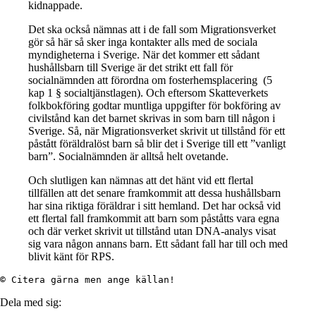
kidnappade.
Det ska också nämnas att i de fall som Migrationsverket
gör så här så sker inga kontakter alls med de sociala
myndigheterna i Sverige. När det kommer ett sådant
hushållsbarn till Sverige är det strikt ett fall för
socialnämnden att förordna om fosterhemsplacering (5
kap 1 § socialtjänstlagen). Och eftersom Skatteverkets
folkbokföring godtar muntliga uppgifter för bokföring av
civilstånd kan det barnet skrivas in som barn till någon i
Sverige. Så, när Migrationsverket skrivit ut tillstånd för ett
påstått föräldralöst barn så blir det i Sverige till ett ”vanligt
barn”. Socialnämnden är alltså helt ovetande.
Och slutligen kan nämnas att det hänt vid ett flertal
tillfällen att det senare framkommit att dessa hushållsbarn
har sina riktiga föräldrar i sitt hemland. Det har också vid
ett flertal fall framkommit att barn som påståtts vara egna
och där verket skrivit ut tillstånd utan DNA-analys visat
sig vara någon annans barn. Ett sådant fall har till och med
blivit känt för RPS.
© Citera gärna men ange källan!
Dela med sig: