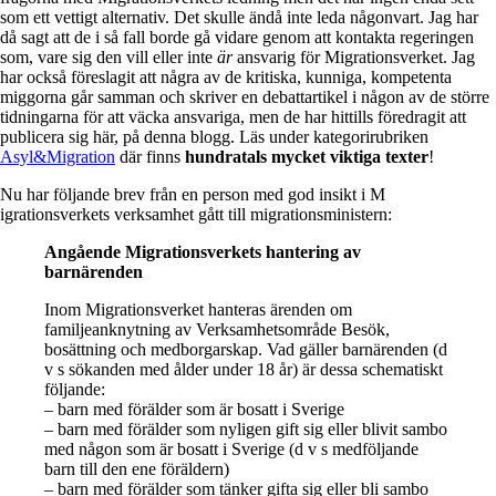
som ett vettigt alternativ. Det skulle ändå inte leda någonvart. Jag har
då sagt att de i så fall borde gå vidare genom att kontakta regeringen
som, vare sig den vill eller inte
är
ansvarig för Migrationsverket. Jag
har också föreslagit att några av de kritiska, kunniga, kompetenta
miggorna går samman och skriver en debattartikel i någon av de större
tidningarna för att väcka ansvariga, men de har hittills föredragit att
publicera sig här, på denna blogg. Läs under kategorirubriken
Asyl&Migration
där finns
hundratals mycket viktiga texter
!
Nu har följande brev från en person med god insikt i M
igrationsverkets verksamhet gått till migrationsministern:
Angående Migrationsverkets hantering av
barnärenden
Inom Migrationsverket hanteras ärenden om
familjeanknytning av Verksamhetsområde Besök,
bosättning och medborgarskap. Vad gäller barnärenden (d
v s sökanden med ålder under 18 år) är dessa schematiskt
följande:
– barn med förälder som är bosatt i Sverige
– barn med förälder som nyligen gift sig eller blivit sambo
med någon som är bosatt i Sverige (d v s medföljande
barn till den ene föräldern)
– barn med förälder som tänker gifta sig eller bli sambo