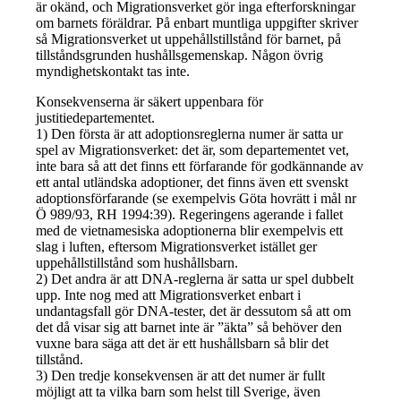
är okänd, och Migrationsverket gör inga efterforskningar
om barnets föräldrar. På enbart muntliga uppgifter skriver
så Migrationsverket ut uppehållstillstånd för barnet, på
tillståndsgrunden hushållsgemenskap. Någon övrig
myndighetskontakt tas inte.
Konsekvenserna är säkert uppenbara för
justitiedepartementet.
1) Den första är att adoptionsreglerna numer är satta ur
spel av Migrationsverket: det är, som departementet vet,
inte bara så att det finns ett förfarande för godkännande av
ett antal utländska adoptioner, det finns även ett svenskt
adoptionsförfarande (se exempelvis Göta hovrätt i mål nr
Ö 989/93, RH 1994:39). Regeringens agerande i fallet
med de vietnamesiska adoptionerna blir exempelvis ett
slag i luften, eftersom Migrationsverket istället ger
uppehållstillstånd som hushållsbarn.
2) Det andra är att DNA-reglerna är satta ur spel dubbelt
upp. Inte nog med att Migrationsverket enbart i
undantagsfall gör DNA-tester, det är dessutom så att om
det då visar sig att barnet inte är ”äkta” så behöver den
vuxne bara säga att det är ett hushållsbarn så blir det
tillstånd.
3) Den tredje konsekvensen är att det numer är fullt
möjligt att ta vilka barn som helst till Sverige, även