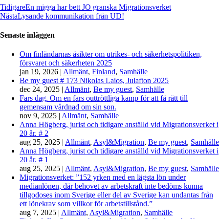
Tidigare
En migga har bett JO granska Migrationsverket
Nästa
Lysande kommunikation från UD!
Senaste inläggen
Om finländarnas åsikter om utrikes- och säkerhetspolitiken,
försvaret och säkerheten 2025
jan 19, 2026
|
Allmänt
,
Finland
,
Samhälle
Be my guest # 173 Nikolas Laios, Julafton 2025
dec 24, 2025
|
Allmänt
,
Be my guest
,
Samhälle
Fars dag. Om en fars outtröttliga kamp för att få rätt till
gemensam vårdnad om sin son.
nov 9, 2025
|
Allmänt
,
Samhälle
Anna Högberg, jurist och tidigare anställd vid Migrationsverket i
20 år. # 2
aug 25, 2025
|
Allmänt
,
Asyl&Migration
,
Be my guest
,
Samhälle
Anna Högberg, jurist och tidigare anställd vid Migrationsverket i
20 år. # 1
aug 25, 2025
|
Allmänt
,
Asyl&Migration
,
Be my guest
,
Samhälle
Migrationsverket: ”152 yrken med en lägsta lön under
medianlönen, där behovet av arbetskraft inte bedöms kunna
tillgodoses inom Sverige eller del av Sverige kan undantas från
ett lönekrav som villkor för arbetstillstånd.”
aug 7, 2025
|
Allmänt
,
Asyl&Migration
,
Samhälle