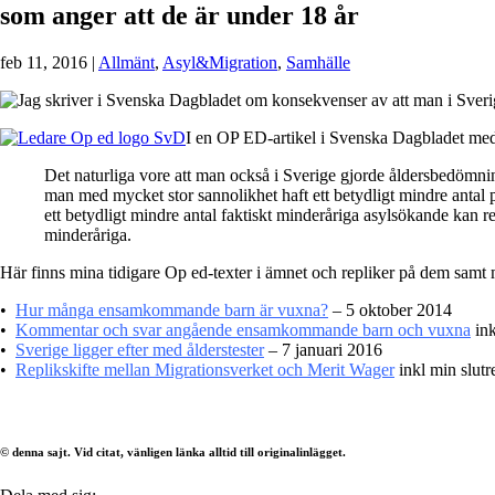
som anger att de är under 18 år
feb 11, 2016
|
Allmänt
,
Asyl&Migration
,
Samhälle
I en OP ED-artikel i Svenska Dagbladet me
Det naturliga vore att man också i Sverige gjorde åldersbedömnin
man med mycket stor sannolikhet haft ett betydligt mindre antal
ett betydligt mindre antal faktiskt minderåriga asylsökande kan 
minderåriga.
Här finns mina tidigare Op ed-texter i ämnet och repliker på dem samt m
•
Hur många ensamkommande barn är vuxna?
– 5 oktober 2014
•
Kommentar och svar angående ensamkommande barn och vuxna
in
•
Sverige ligger efter med ålderstester
– 7 januari 2016
•
Replikskifte mellan Migrationsverket och Merit Wager
inkl min slutr
© denna sajt. Vid citat, vänligen länka alltid till originalinlägget.