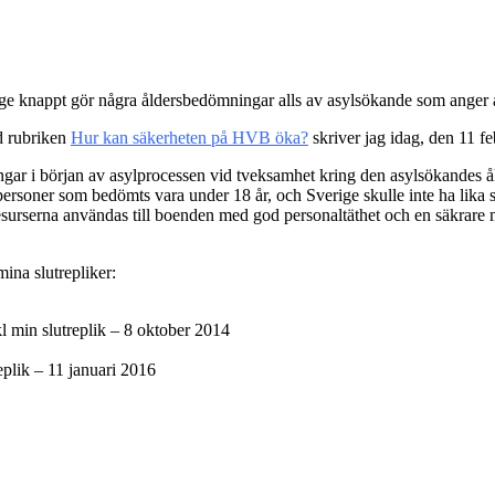
d rubriken
Hur kan säkerheten på HVB öka?
skriver jag idag, den 11 fe
gar i början av asylprocessen vid tveksamhet kring den asylsökandes ål
 personer som bedömts vara under 18 år, och Sverige skulle inte ha li
resurserna användas till boenden med god personaltäthet och en säkrare 
ina slutrepliker:
kl min slutreplik – 8 oktober 2014
eplik – 11 januari 2016