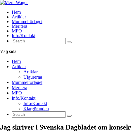
Hem
Artiklar
Mummelförlaget
Meritera
MFO
Info/Kontakt
Välj sida
Hem
Artiklar
Artiklar
Uigurerna
Mummelförlaget
Meritera
MFO
Info/Kontakt
Info/Kontakt
Klargöranden
Jag skriver i Svenska Dagbladet om konsek