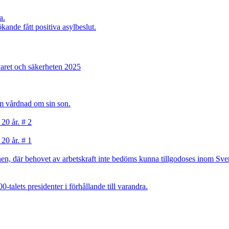
a.
kande fått positiva asylbeslut.
varet och säkerheten 2025
sam vårdnad om sin son.
 20 år. # 2
 20 år. # 1
, där behovet av arbetskraft inte bedöms kunna tillgodoses inom Sverig
talets presidenter i förhållande till varandra.