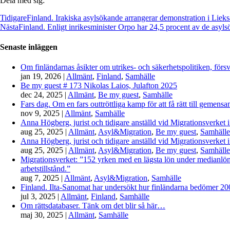
Dela med sig:
Tidigare
Finland. Irakiska asylsökande arrangerar demonstration i Lieks
Nästa
Finland. Enligt inrikesminister Orpo har 24,5 procent av de asylsö
Senaste inläggen
Om finländarnas åsikter om utrikes- och säkerhetspolitiken, förs
jan 19, 2026
|
Allmänt
,
Finland
,
Samhälle
Be my guest # 173 Nikolas Laios, Julafton 2025
dec 24, 2025
|
Allmänt
,
Be my guest
,
Samhälle
Fars dag. Om en fars outtröttliga kamp för att få rätt till gemen
nov 9, 2025
|
Allmänt
,
Samhälle
Anna Högberg, jurist och tidigare anställd vid Migrationsverket i
aug 25, 2025
|
Allmänt
,
Asyl&Migration
,
Be my guest
,
Samhälle
Anna Högberg, jurist och tidigare anställd vid Migrationsverket i
aug 25, 2025
|
Allmänt
,
Asyl&Migration
,
Be my guest
,
Samhälle
Migrationsverket: ”152 yrken med en lägsta lön under medianlönen
arbetstillstånd.”
aug 7, 2025
|
Allmänt
,
Asyl&Migration
,
Samhälle
Finland. Ilta-Sanomat har undersökt hur finländarna bedömer 2000-
jul 3, 2025
|
Allmänt
,
Finland
,
Samhälle
Om rättsdatabaser. Tänk om det blir så här…
maj 30, 2025
|
Allmänt
,
Samhälle