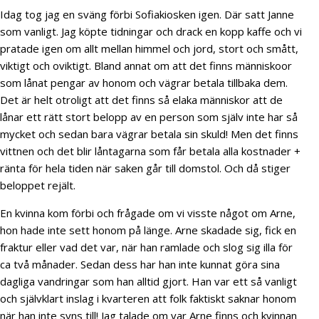
Idag tog jag en sväng förbi Sofiakiosken igen. Där satt Janne
som vanligt. Jag köpte tidningar och drack en kopp kaffe och vi
pratade igen om allt mellan himmel och jord, stort och smått,
viktigt och oviktigt. Bland annat om att det finns människoor
som lånat pengar av honom och vägrar betala tillbaka dem.
Det är helt otroligt att det finns så elaka människor att de
lånar ett rätt stort belopp av en person som själv inte har så
mycket och sedan bara vägrar betala sin skuld! Men det finns
vittnen och det blir låntagarna som får betala alla kostnader +
ränta för hela tiden när saken går till domstol. Och då stiger
beloppet rejält.
En kvinna kom förbi och frågade om vi visste något om Arne,
hon hade inte sett honom på länge. Arne skadade sig, fick en
fraktur eller vad det var, när han ramlade och slog sig illa för
ca två månader. Sedan dess har han inte kunnat göra sina
dagliga vandringar som han alltid gjort. Han var ett så vanligt
och självklart inslag i kvarteren att folk faktiskt saknar honom
när han inte syns till! Jag talade om var Arne finns och kvinnan