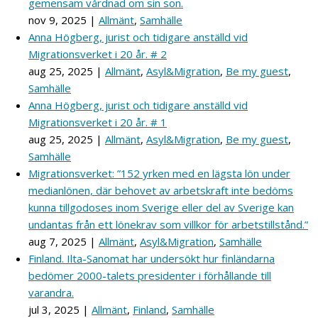
gemensam vårdnad om sin son.
nov 9, 2025
|
Allmänt
,
Samhälle
Anna Högberg, jurist och tidigare anställd vid
Migrationsverket i 20 år. # 2
aug 25, 2025
|
Allmänt
,
Asyl&Migration
,
Be my guest
,
Samhälle
Anna Högberg, jurist och tidigare anställd vid
Migrationsverket i 20 år. # 1
aug 25, 2025
|
Allmänt
,
Asyl&Migration
,
Be my guest
,
Samhälle
Migrationsverket: ”152 yrken med en lägsta lön under
medianlönen, där behovet av arbetskraft inte bedöms
kunna tillgodoses inom Sverige eller del av Sverige kan
undantas från ett lönekrav som villkor för arbetstillstånd.”
aug 7, 2025
|
Allmänt
,
Asyl&Migration
,
Samhälle
Finland. Ilta-Sanomat har undersökt hur finländarna
bedömer 2000-talets presidenter i förhållande till
varandra.
jul 3, 2025
|
Allmänt
,
Finland
,
Samhälle