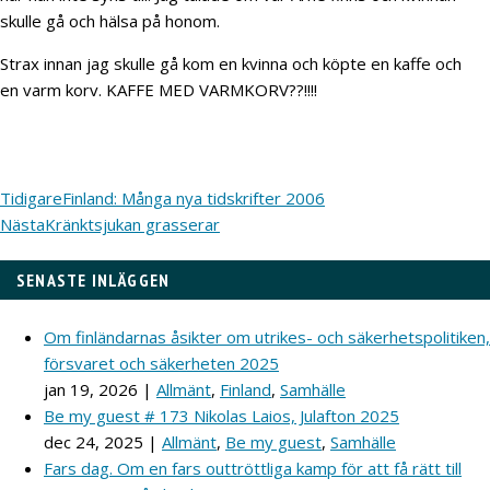
skulle gå och hälsa på honom.
Strax innan jag skulle gå kom en kvinna och köpte en kaffe och
en varm korv. KAFFE MED VARMKORV??!!!!
Tidigare
Finland: Många nya tidskrifter 2006
Nästa
Kränktsjukan grasserar
SENASTE INLÄGGEN
Om finländarnas åsikter om utrikes- och säkerhetspolitiken,
försvaret och säkerheten 2025
jan 19, 2026
|
Allmänt
,
Finland
,
Samhälle
Be my guest # 173 Nikolas Laios, Julafton 2025
dec 24, 2025
|
Allmänt
,
Be my guest
,
Samhälle
Fars dag. Om en fars outtröttliga kamp för att få rätt till