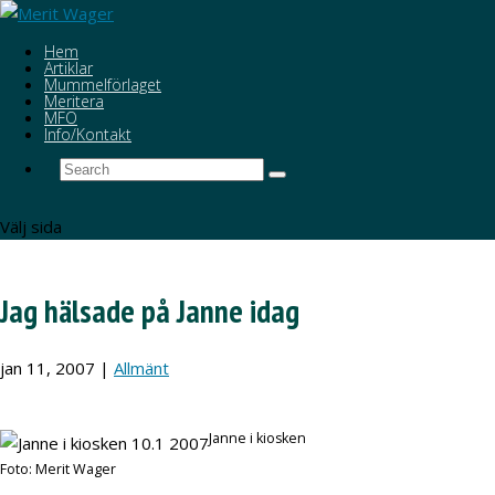
Hem
Artiklar
Mummelförlaget
Meritera
MFO
Info/Kontakt
Välj sida
Jag hälsade på Janne idag
jan 11, 2007
|
Allmänt
Janne i kiosken
Foto: Merit Wager