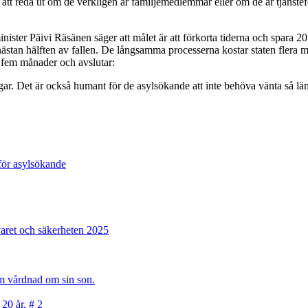
rt att reda ut om de verkligen är familjemedlemmar eller om de är tjäns
nister Päivi Räsänen säger att målet är att förkorta tiderna och spara 2
 nästan hälften av fallen. De långsamma processerna kostar staten flera mi
ll fem månader och avslutar:
engar. Det är också humant för de asylsökande att inte behöva vänta så lä
 för asylsökande
varet och säkerheten 2025
sam vårdnad om sin son.
 20 år. # 2