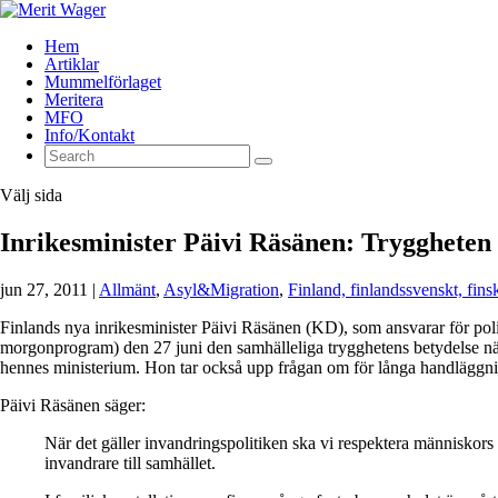
Hem
Artiklar
Mummelförlaget
Meritera
MFO
Info/Kontakt
Välj sida
Inrikesminister Päivi Räsänen: Tryggheten i
jun 27, 2011
|
Allmänt
,
Asyl&Migration
,
Finland, finlandssvenskt, fins
Finlands nya inrikesminister Päivi Räsänen (KD), som ansvarar för po
morgonprogram) den 27 juni den samhälleliga trygghetens betydelse när de
hennes ministerium. Hon tar också upp frågan om för långa handläggni
Päivi Räsänen säger:
När det gäller invandringspolitiken ska vi respektera människors 
invandrare till samhället.