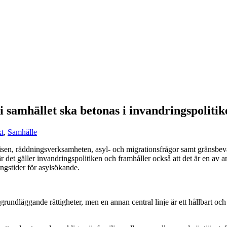
 samhället ska betonas i invandringspolitik
kt
,
Samhälle
lisen, räddningsverksamheten, asyl- och migrationsfrågor samt gränsb
t gäller invandringspolitiken och framhåller också att det är en av anle
ngstider för asylsökande.
grundläggande rättigheter, men en annan central linje är ett hållbart och