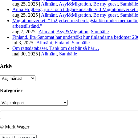
aug 25, 2025
|
Allmänt
,
Asyl&Migration
,
Be my guest
,
Samhälle
Anna Högberg, jurist och tidigare anställd vid Migrationsverket i
aug 25, 2025
|
Allmänt
,
Asyl&Migration
,
Be my guest
,
Samhälle
Migrationsverket: ”152 yrken med en lägsta lön under medianlönen
arbetstillstånd.”
aug 7, 2025
|
Allmänt
,
Asyl&Migration
,
Samhälle
Finland. Ilta-Sanomat har undersökt hur finländarna bedömer 2000-
jul 3, 2025
|
Allmänt
,
Finland
,
Samhälle
Om rättsdatabaser. Tänk om det blir så här…
maj 30, 2025
|
Allmänt
,
Samhälle
Arkiv
Arkiv
Kategorier
Kategorier
© Merit Wager