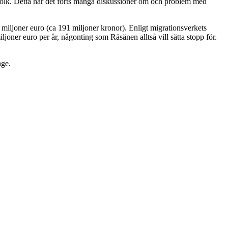
tefolk. Detta har det förts många diskussioner om och problem med
0 miljoner euro (ca 191 miljoner kronor). Enligt migrationsverkets
ljoner euro per år, någonting som Räsänen alltså vill sätta stopp för.
nge.