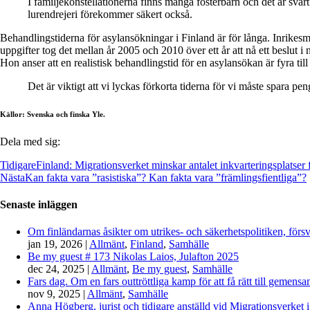
I familjekonstellationerna finns många fosterbarn och det är svå
lurendrejeri förekommer säkert också.
Behandlingstiderna för asylansökningar i Finland är för långa. Inrikesmi
uppgifter tog det mellan år 2005 och 2010 över ett år att nå ett beslut i
Hon anser att en realistisk behandlingstid för en asylansökan är fyra ti
Det är viktigt att vi lyckas förkorta tiderna för vi måste spara p
Källor: Svenska och finska Yle.
Dela med sig:
Tidigare
Finland: Migrationsverket minskar antalet inkvarteringsplatser
Nästa
Kan fakta vara ”rasistiska”? Kan fakta vara ”främlingsfientliga”?
Senaste inläggen
Om finländarnas åsikter om utrikes- och säkerhetspolitiken, förs
jan 19, 2026
|
Allmänt
,
Finland
,
Samhälle
Be my guest # 173 Nikolas Laios, Julafton 2025
dec 24, 2025
|
Allmänt
,
Be my guest
,
Samhälle
Fars dag. Om en fars outtröttliga kamp för att få rätt till gemen
nov 9, 2025
|
Allmänt
,
Samhälle
Anna Högberg, jurist och tidigare anställd vid Migrationsverket i