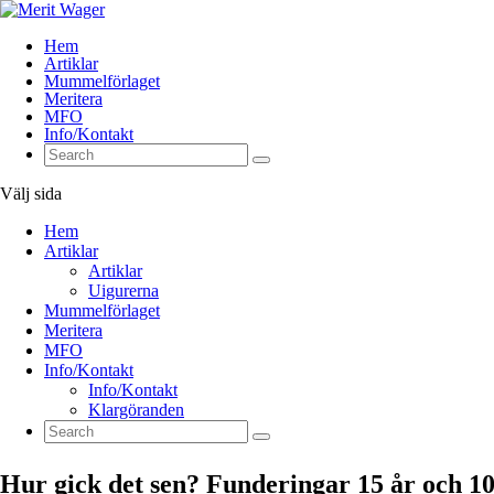
Hem
Artiklar
Mummelförlaget
Meritera
MFO
Info/Kontakt
Välj sida
Hem
Artiklar
Artiklar
Uigurerna
Mummelförlaget
Meritera
MFO
Info/Kontakt
Info/Kontakt
Klargöranden
Hur gick det sen? Funderingar 15 år och 10