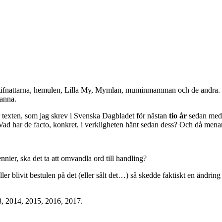
atifnattarna, hemulen, Lilla My, Mymlan, muminmamman och de andra. Me
anna.
 texten, som jag skrev i Svenska Dagbladet för nästan
tio år
sedan med 
ad har de facto, konkret, i verkligheten hänt sedan dess? Och då menar 
ier, ska det ta att omvandla ord till handling?
eller blivit bestulen på det (eller sålt det…) så skedde faktiskt en ändr
8, 2014, 2015, 2016, 2017.