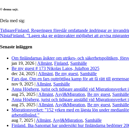
© denna sajt.
Dela med sig:
Tidigare
Finland. Regeringen föreslår omfattande ändringar av invandrin
Nästa
Finland. ”Lagen ska ge gränsvakter möjlighet att avvisa migrante
Senaste inläggen
Om finländarnas åsikter om utrikes- och säkerhetspolitiken, förs
jan 19, 2026
|
Allmänt
,
Finland
,
Samhälle
Be my guest # 173 Nikolas Laios, Julafton 2025
dec 24, 2025
|
Allmänt
,
Be my guest
,
Samhälle
Fars dag. Om en fars outtröttliga kamp för att få rätt till gemen
nov 9, 2025
|
Allmänt
,
Samhälle
Anna Högberg, jurist och tidigare anställd vid Migrationsverket i
aug 25, 2025
|
Allmänt
,
Asyl&Migration
,
Be my guest
,
Samhälle
Anna Högberg, jurist och tidigare anställd vid Migrationsverket i
aug 25, 2025
|
Allmänt
,
Asyl&Migration
,
Be my guest
,
Samhälle
Migrationsverket: ”152 yrken med en lägsta lön under medianlönen
arbetstillstånd.”
aug 7, 2025
|
Allmänt
,
Asyl&Migration
,
Samhälle
Finland. Ilta-Sanomat har undersökt hur finländarna bedömer 2000-