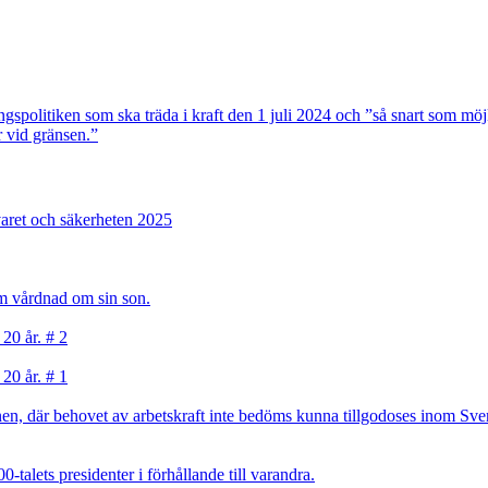
gspolitiken som ska träda i kraft den 1 juli 2024 och ”så snart som möjl
r vid gränsen.”
varet och säkerheten 2025
sam vårdnad om sin son.
 20 år. # 2
 20 år. # 1
, där behovet av arbetskraft inte bedöms kunna tillgodoses inom Sverig
talets presidenter i förhållande till varandra.