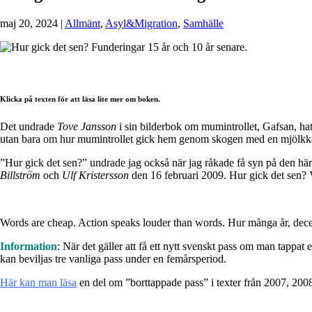
maj 20, 2024
|
Allmänt
,
Asyl&Migration
,
Samhälle
Klicka på texten för att läsa lite mer om boken.
Det undrade
Tove Jansson
i sin bilderbok om mumintrollet, Gafsan, h
utan bara om hur mumintrollet gick hem genom skogen med en mjölkk
”Hur gick det sen?” undrade jag också när jag råkade få syn på den här
Billström
och
Ulf Kristersson
den 16 februari 2009. Hur gick det sen? V
Words are cheap. Action speaks louder than words. Hur många år, decenn
Information
: När det gäller att få ett nytt svenskt pass om man tappat 
kan beviljas tre vanliga pass under en femårsperiod.
Här kan man läsa
en del om ”borttappade pass” i texter från 2007, 200