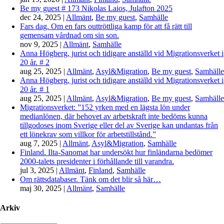
Be my guest # 173 Nikolas Laios, Julafton 2025
dec 24, 2025
|
Allmänt
,
Be my guest
,
Samhälle
Fars dag. Om en fars outtröttliga kamp för att få rätt till
gemensam vårdnad om sin son.
nov 9, 2025
|
Allmänt
,
Samhälle
Anna Högberg, jurist och tidigare anställd vid Migrationsverket i
20 år. # 2
aug 25, 2025
|
Allmänt
,
Asyl&Migration
,
Be my guest
,
Samhälle
Anna Högberg, jurist och tidigare anställd vid Migrationsverket i
20 år. # 1
aug 25, 2025
|
Allmänt
,
Asyl&Migration
,
Be my guest
,
Samhälle
Migrationsverket: ”152 yrken med en lägsta lön under
medianlönen, där behovet av arbetskraft inte bedöms kunna
tillgodoses inom Sverige eller del av Sverige kan undantas från
ett lönekrav som villkor för arbetstillstånd.”
aug 7, 2025
|
Allmänt
,
Asyl&Migration
,
Samhälle
Finland. Ilta-Sanomat har undersökt hur finländarna bedömer
2000-talets presidenter i förhållande till varandra.
jul 3, 2025
|
Allmänt
,
Finland
,
Samhälle
Om rättsdatabaser. Tänk om det blir så här…
maj 30, 2025
|
Allmänt
,
Samhälle
Arkiv