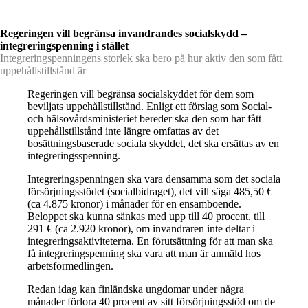
Regeringen vill begränsa invandrandes socialskydd –
integreringspenning i stället
Integreringspenningens storlek ska bero på hur aktiv den som fått
uppehållstillstånd är
Regeringen vill begränsa socialskyddet för dem som
beviljats uppehållstillstånd.
Enligt ett förslag som Social-
och hälsovårdsministeriet bereder ska den som har fått
uppehållstillstånd inte längre omfattas av det
bosättningsbaserade sociala skyddet, det ska ersättas av en
integreringsspenning.
Integreringspenningen ska vara densamma som det sociala
försörjningsstödet (socialbidraget), det vill säga 485,50 €
(ca 4.875 kronor) i månader för en ensamboende.
Beloppet ska kunna sänkas med upp till 40 procent, till
291 € (ca 2.920 kronor), om invandraren inte deltar i
integreringsaktiviteterna. En förutsättning för att man ska
få integreringspenning ska vara att man är anmäld hos
arbetsförmedlingen.
Redan idag kan finländska ungdomar under några
månader förlora 40 procent av sitt försörjningsstöd om de