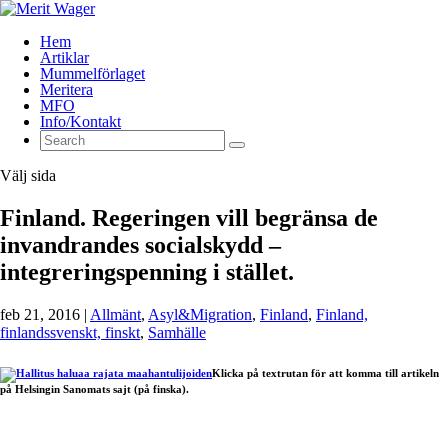
Hem
Artiklar
Mummelförlaget
Meritera
MFO
Info/Kontakt
Välj sida
Finland. Regeringen vill begränsa de
invandrandes socialskydd –
integreringspenning i stället.
feb 21, 2016
|
Allmänt
,
Asyl&Migration
,
Finland
,
Finland,
finlandssvenskt, finskt
,
Samhälle
Klicka på textrutan för att komma till artikeln
på Helsingin Sanomats sajt (på finska).