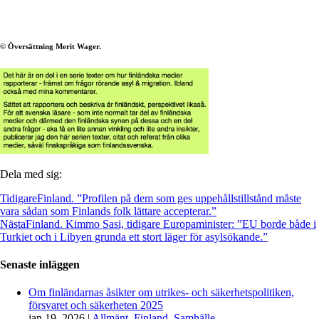
© Översättning Merit Wager.
Dela med sig:
Tidigare
Finland. ”Profilen på dem som ges uppehållstillstånd måste
vara sådan som Finlands folk lättare accepterar.”
Nästa
Finland. Kimmo Sasi, tidigare Europaminister: ”EU borde både i
Turkiet och i Libyen grunda ett stort läger för asylsökande.”
Senaste inläggen
Om finländarnas åsikter om utrikes- och säkerhetspolitiken,
försvaret och säkerheten 2025
jan 19, 2026
|
Allmänt
,
Finland
,
Samhälle