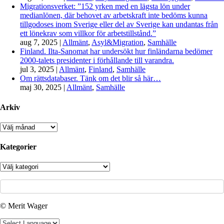
Migrationsverket: ”152 yrken med en lägsta lön under
medianlönen, där behovet av arbetskraft inte bedöms kunna
tillgodoses inom Sverige eller del av Sverige kan undantas från
ett lönekrav som villkor för arbetstillstånd.”
aug 7, 2025
|
Allmänt
,
Asyl&Migration
,
Samhälle
Finland. Ilta-Sanomat har undersökt hur finländarna bedömer
2000-talets presidenter i förhållande till varandra.
jul 3, 2025
|
Allmänt
,
Finland
,
Samhälle
Om rättsdatabaser. Tänk om det blir så här…
maj 30, 2025
|
Allmänt
,
Samhälle
Arkiv
Arkiv
Kategorier
Kategorier
© Merit Wager