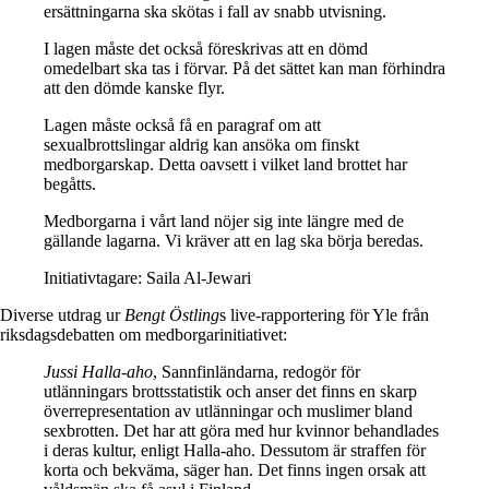
ersättningarna ska skötas i fall av snabb utvisning.
I lagen måste det också föreskrivas att en dömd
omedelbart ska tas i förvar. På det sättet kan man förhindra
att den dömde kanske flyr.
Lagen måste också få en paragraf om att
sexualbrottslingar aldrig kan ansöka om finskt
medborgarskap. Detta oavsett i vilket land brottet har
begåtts.
Medborgarna i vårt land nöjer sig inte längre med de
gällande lagarna. Vi kräver att en lag ska börja beredas.
Initiativtagare: Saila Al-Jewari
Diverse utdrag ur
Bengt Östling
s live-rapportering för Yle från
riksdagsdebatten om medborgarinitiativet:
Jussi Halla-aho
, Sannfinländarna, redogör för
utlänningars brottsstatistik och anser det finns en skarp
överrepresentation av utlänningar och muslimer bland
sexbrotten. Det har att göra med hur kvinnor behandlades
i deras kultur, enligt Halla-aho. Dessutom är straffen för
korta och bekväma, säger han. Det finns ingen orsak att