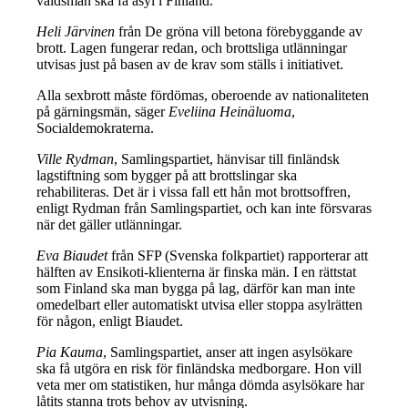
våldsmän ska få asyl i Finland.
Heli Järvinen
från De gröna vill betona förebyggande av
brott. Lagen fungerar redan, och brottsliga utlänningar
utvisas just på basen av de krav som ställs i initiativet.
Alla sexbrott måste fördömas, oberoende av nationaliteten
på gärningsmän, säger
Eveliina Heinäluoma
,
Socialdemokraterna.
Ville Rydman
, Samlingspartiet, hänvisar till finländsk
lagstiftning som bygger på att brottslingar ska
rehabiliteras. Det är i vissa fall ett hån mot brottsoffren,
enligt Rydman från Samlingspartiet, och kan inte försvaras
när det gäller utlänningar.
Eva Biaudet
från SFP (Svenska folkpartiet) rapporterar att
hälften av Ensikoti-klienterna är finska män. I en rättstat
som Finland ska man bygga på lag, därför kan man inte
omedelbart eller automatiskt utvisa eller stoppa asylrätten
för någon, enligt Biaudet.
Pia Kauma
, Samlingspartiet, anser att ingen asylsökare
ska få utgöra en risk för finländska medborgare. Hon vill
veta mer om statistiken, hur många dömda asylsökare har
låtits stanna trots behov av utvisning.