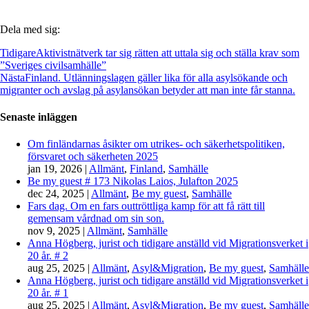
Dela med sig:
Tidigare
Aktivistnätverk tar sig rätten att uttala sig och ställa krav som
”Sveriges civilsamhälle”
Nästa
Finland. Utlänningslagen gäller lika för alla asylsökande och
migranter och avslag på asylansökan betyder att man inte får stanna.
Senaste inläggen
Om finländarnas åsikter om utrikes- och säkerhetspolitiken,
försvaret och säkerheten 2025
jan 19, 2026
|
Allmänt
,
Finland
,
Samhälle
Be my guest # 173 Nikolas Laios, Julafton 2025
dec 24, 2025
|
Allmänt
,
Be my guest
,
Samhälle
Fars dag. Om en fars outtröttliga kamp för att få rätt till
gemensam vårdnad om sin son.
nov 9, 2025
|
Allmänt
,
Samhälle
Anna Högberg, jurist och tidigare anställd vid Migrationsverket i
20 år. # 2
aug 25, 2025
|
Allmänt
,
Asyl&Migration
,
Be my guest
,
Samhälle
Anna Högberg, jurist och tidigare anställd vid Migrationsverket i
20 år. # 1
aug 25, 2025
|
Allmänt
,
Asyl&Migration
,
Be my guest
,
Samhälle