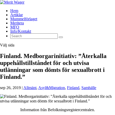
Hem
Artiklar
Mummelförlaget
Meritera
MFO
Info/Kontakt
Välj sida
Finland. Medborgarinitiativ: ”Återkalla
uppehållstillståndet för och utvisa
utlänningar som dömts för sexualbrott i
Finland.”
sep 26, 2019
|
Allmänt
,
Asyl&Migration
,
Finland
,
Samhälle
Information från Befolkningsregistercentralen.