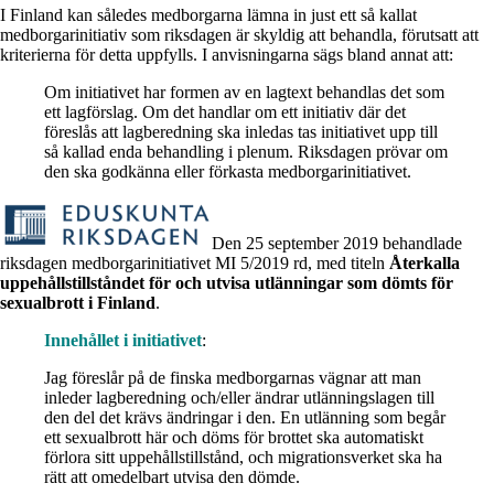
I Finland kan således medborgarna lämna in just ett så kallat
medborgarinitiativ som riksdagen är skyldig att behandla, förutsatt att
kriterierna för detta uppfylls. I anvisningarna sägs bland annat att:
Om initiativet har formen av en lagtext behandlas det som
ett lagförslag. Om det handlar om ett initiativ där det
föreslås att lagberedning ska inledas tas initiativet upp till
så kallad enda behandling i plenum. Riksdagen prövar om
den ska godkänna eller förkasta medborgarinitiativet.
Den 25 september 2019 behandlade
riksdagen medborgarinitiativet MI 5/2019 rd, med titeln
Återkalla
uppehållstillståndet för och utvisa utlänningar som dömts för
sexualbrott i Finland
.
Innehållet i initiativet
:
Jag föreslår på de finska medborgarnas vägnar att man
inleder lagberedning och/eller ändrar utlänningslagen till
den del det krävs ändringar i den. En utlänning som begår
ett sexualbrott här och döms för brottet ska automatiskt
förlora sitt uppehållstillstånd, och migrationsverket ska ha
rätt att omedelbart utvisa den dömde.