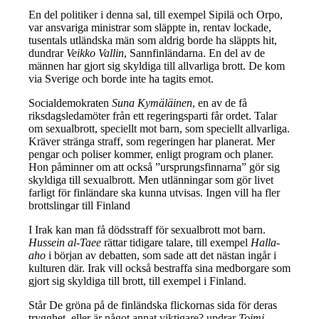
En del politiker i denna sal, till exempel Sipilä och Orpo,
var ansvariga ministrar som släppte in, rentav lockade,
tusentals utländska män som aldrig borde ha släppts hit,
dundrar
Veikko Vallin
, Sannfinländarna. En del av de
männen har gjort sig skyldiga till allvarliga brott. De kom
via Sverige och borde inte ha tagits emot.
Socialdemokraten
Suna Kymäläinen
, en av de få
riksdagsledamöter från ett regeringsparti får ordet. Talar
om sexualbrott, speciellt mot barn, som speciellt allvarliga.
Kräver stränga straff, som regeringen har planerat. Mer
pengar och poliser kommer, enligt program och planer.
Hon påminner om att också ”ursprungsfinnarna” gör sig
skyldiga till sexualbrott. Men utlänningar som gör livet
farligt för finländare ska kunna utvisas. Ingen vill ha fler
brottslingar till Finland
I Irak kan man få dödsstraff för sexualbrott mot barn.
Hussein al-Taee
rättar tidigare talare, till exempel
Halla-
aho
i början av debatten, som sade att det nästan ingår i
kulturen där. Irak vill också bestraffa sina medborgare som
gjort sig skyldiga till brott, till exempel i Finland.
Står De gröna på de finländska flickornas sida för deras
trygghet, eller är något annat viktigare? undrar
Toimi