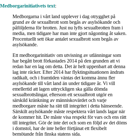
Medborgarinitiativets text
:
Medborgarna i vårt land upplever i dag otrygghet på
grund av de sexualbrott som begås av asylsökande och
påföljderna för brotten. Just nu lyfts sexualbrotten fram i
media, men tidigare har man inte gjort någonting åt saken.
Procentuellt sett ökar antalet sexualbrott som begås av
asylsökande.
Ett medborgarinitiativ om utvisning av utlänningar som
har begått brott förkastades 2014 på den grunden att vi
redan har en lag om detta. Det är helt uppenbart att denna
lag inte räcker. Efter 2014 har flyktingsituationen ändrats
radikalt, och i framtiden väntas det komma ännu fler
asylsökande till vårt land än under tidigare år. Vi vill
emellertid att lagen uttryckligen ska gälla dömda
sexualbrottslingar, eftersom ett sexualbrott utgör en
särskild kränkning av människovärdet och varje
medborgare måste ha rätt till integritet i detta hänseende.
Särskilt asylsökande måste respektera vårt lands lagar när
de kommer hit. De måste visa respekt för vars och ens rätt
till integritet. Gör de inte det och som en följd av det döms
i domstol, har de inte heller förtjänat ett flexibelt
bemötande från finska statens sida.