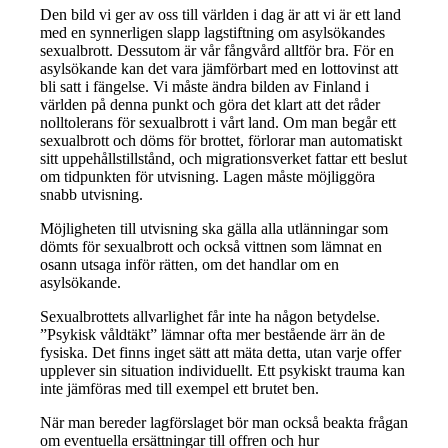
Den bild vi ger av oss till världen i dag är att vi är ett land
med en synnerligen slapp lagstiftning om asylsökandes
sexualbrott. Dessutom är vår fångvård alltför bra. För en
asylsökande kan det vara jämförbart med en lottovinst att
bli satt i fängelse. Vi måste ändra bilden av Finland i
världen på denna punkt och göra det klart att det råder
nolltolerans för sexualbrott i vårt land. Om man begår ett
sexualbrott och döms för brottet, förlorar man automatiskt
sitt uppehållstillstånd, och migrationsverket fattar ett beslut
om tidpunkten för utvisning. Lagen måste möjliggöra
snabb utvisning.
Möjligheten till utvisning ska gälla alla utlänningar som
dömts för sexualbrott och också vittnen som lämnat en
osann utsaga inför rätten, om det handlar om en
asylsökande.
Sexualbrottets allvarlighet får inte ha någon betydelse.
”Psykisk våldtäkt” lämnar ofta mer bestående ärr än de
fysiska. Det finns inget sätt att mäta detta, utan varje offer
upplever sin situation individuellt. Ett psykiskt trauma kan
inte jämföras med till exempel ett brutet ben.
När man bereder lagförslaget bör man också beakta frågan
om eventuella ersättningar till offren och hur