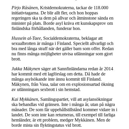
Pirjo Räsänen
, Kristdemokraterna, tackar de 118.000
initiativtagarna. De blir allt fler, och hon hoppas
regeringen ska ta dem på allvar och åtminstone sända en
minister på plats. Borde asyl kräva ett kunskapsprov om
finländska förhållanden, funderar hon.
Hussein al-Taee
, Socialdemokraterna, beklagar att
sexualbrotten är många i Finland. Speciellt allvarligt och
bra med långa straff när det gäller barn som offer. Redan
nu finns många möjligheter utvisa utlänningar som gjort
brott.
Jukka Mäkynen
säger att Sannfinländarna redan år 2014
har kommit med ett lagförslag om detta. Då hade de
många asylsökande inte ännu kommit till Finland.
Mäkynen, från Vasa, talar om en explosionsartad ökning
av utlänningars sexbrott i sin hemstad.
Kai Mykkänen
, Samlingspartiet, vill att asylansökningar
ska behandlas vid gränsen. Inte i många år, utan på några
månader. De som får uppehållstillstånd kommer vidare in i
landet. De som inte kan returneras, till exempel till farliga
hemländer, är ett problem, medger Mykkänen. Men de
borde mista sin flyktingstatus vid brott.