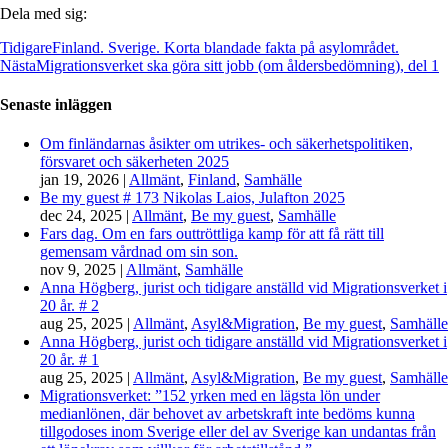
Dela med sig:
Tidigare
Finland. Sverige. Korta blandade fakta på asylområdet.
Nästa
Migrationsverket ska göra sitt jobb (om åldersbedömning), del 1
Senaste inläggen
Om finländarnas åsikter om utrikes- och säkerhetspolitiken,
försvaret och säkerheten 2025
jan 19, 2026
|
Allmänt
,
Finland
,
Samhälle
Be my guest # 173 Nikolas Laios, Julafton 2025
dec 24, 2025
|
Allmänt
,
Be my guest
,
Samhälle
Fars dag. Om en fars outtröttliga kamp för att få rätt till
gemensam vårdnad om sin son.
nov 9, 2025
|
Allmänt
,
Samhälle
Anna Högberg, jurist och tidigare anställd vid Migrationsverket i
20 år. # 2
aug 25, 2025
|
Allmänt
,
Asyl&Migration
,
Be my guest
,
Samhälle
Anna Högberg, jurist och tidigare anställd vid Migrationsverket i
20 år. # 1
aug 25, 2025
|
Allmänt
,
Asyl&Migration
,
Be my guest
,
Samhälle
Migrationsverket: ”152 yrken med en lägsta lön under
medianlönen, där behovet av arbetskraft inte bedöms kunna
tillgodoses inom Sverige eller del av Sverige kan undantas från