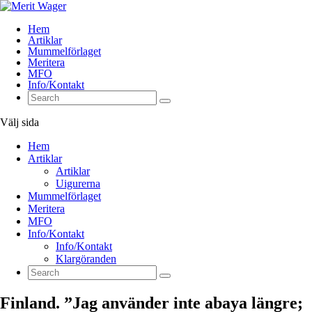
Hem
Artiklar
Mummelförlaget
Meritera
MFO
Info/Kontakt
Välj sida
Hem
Artiklar
Artiklar
Uigurerna
Mummelförlaget
Meritera
MFO
Info/Kontakt
Info/Kontakt
Klargöranden
Finland. ”Jag använder inte abaya längre;