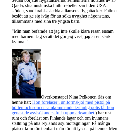
Sedan började flygattackerna. Jemeniterna hotades av al-
Qaida, shiamuslimska huthi-rebeller samt den USA-
stödda, saudiarabisk-ledda alliansens flygattacker. Fatima
beslöt att ge sig iväg för att söka trygghet någonstans,
tillsammans med sina tre yngsta barn.
”Min man befarade att jag inte skulle klara resan ensam
med barnen. Jag sa att det gör jag visst, jag är en stark
kvinna.”
Överkonstapel Nina Pelkonen (läs om
henne här:
Hon föreläser i uniformskjol med pistol på
höften och som ensamkommande kvinnlig polis får hon
genast de asylsökandes fulla uppmärksamhet.
) har rest
runt och föreläst om Finlands lagar och om kvinnans
ställning på alla Nylands asylmottagningar. På många
platser kom först enbart män för att lyssna på henne. Men