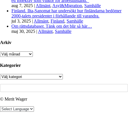
ett lönekrav som villkor för arbetstillstånd.”
aug 7, 2025
|
Allmänt
,
Asyl&Migration
,
Samhälle
Finland. Ilta-Sanomat har undersökt hur finländarna bedömer
2000-talets presidenter i förhållande till varandra.
jul 3, 2025
|
Allmänt
,
Finland
,
Samhälle
Om rättsdatabaser. Tänk om det blir så här…
maj 30, 2025
|
Allmänt
,
Samhälle
Arkiv
Arkiv
Kategorier
Kategorier
© Merit Wager