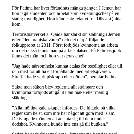
För Fatima har livet förändrats många gånger. I Jemen har
hon tagit studenten och arbetat som avdelningschef på en
statlig myndighet. Hon kände sig relativt fri. Tills al-Qaida
kom.
Terroristnätverket al-Qaida har stärkt sin ställning i Jemen
efter ”den arabiska våren” och det därpå följande
folkupproret år 2011. Först förbjöds kvinnorna att arbeta
om det också fanns män på arbetsplatsen. På Fatimas jobb
fanns det män, och hon var deras chef.
”Jag hade närsomhelst kunnat åtalas för osedlighet eller till
och med för att ha ett förhållande med arbetsgivaren.
Straffet hade varit piskrapp eller döden”, berättar Fatima.
Sakta men säkert blev reglerna allt strängare och
kvinnorna förbjöds att gå ut utan make eller manlig
släkting.
”Alla möjliga galenskaper infördes. De hittade på vilka
regler som helst, som inte har något att göra med islam.
De tvingade männen att ansluta sig till dem under
dödshot. Kvinnorna kunde inte ens gå till butiken.”