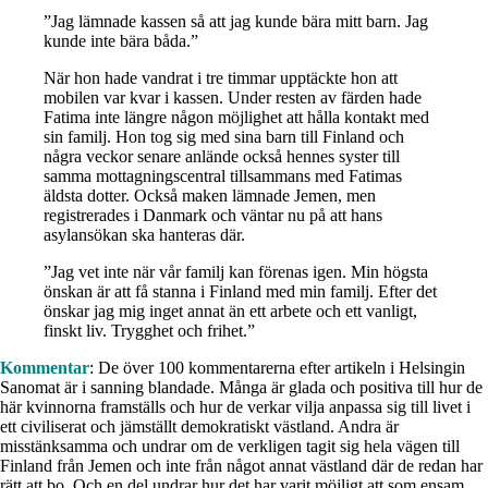
”Jag lämnade kassen så att jag kunde bära mitt barn. Jag
kunde inte bära båda.”
När hon hade vandrat i tre timmar upptäckte hon att
mobilen var kvar i kassen. Under resten av färden hade
Fatima inte längre någon möjlighet att hålla kontakt med
sin familj. Hon tog sig med sina barn till Finland och
några veckor senare anlände också hennes syster till
samma mottagningscentral tillsammans med Fatimas
äldsta dotter. Också maken lämnade Jemen, men
registrerades i Danmark och väntar nu på att hans
asylansökan ska hanteras där.
”Jag vet inte när vår familj kan förenas igen. Min högsta
önskan är att få stanna i Finland med min familj. Efter det
önskar jag mig inget annat än ett arbete och ett vanligt,
finskt liv. Trygghet och frihet.”
Kommentar
: De över 100 kommentarerna efter artikeln i Helsingin
Sanomat är i sanning blandade. Många är glada och positiva till hur de
här kvinnorna framställs och hur de verkar vilja anpassa sig till livet i
ett civiliserat och jämställt demokratiskt västland. Andra är
misstänksamma och undrar om de verkligen tagit sig hela vägen till
Finland från Jemen och inte från något annat västland där de redan har
rätt att bo. Och en del undrar hur det har varit möjligt att som ensam