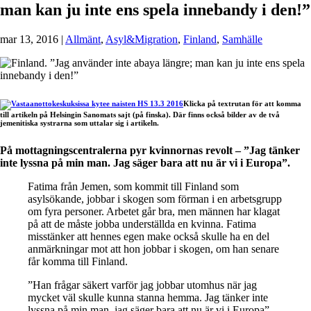
man kan ju inte ens spela innebandy i den!”
mar 13, 2016
|
Allmänt
,
Asyl&Migration
,
Finland
,
Samhälle
Klicka på textrutan för att komma
till artikeln på Helsingin Sanomats sajt (på finska). Där finns också bilder av de två
jemenitiska systrarna som uttalar sig i artikeln.
På mottagningscentralerna pyr kvinnornas revolt – ”Jag tänker
inte lyssna på min man. Jag säger bara att nu är vi i Europa”.
Fatima från Jemen, som kommit till Finland som
asylsökande, jobbar i skogen som förman i en arbetsgrupp
om fyra personer. Arbetet går bra, men männen har klagat
på att de måste jobba underställda en kvinna. Fatima
misstänker att hennes egen make också skulle ha en del
anmärkningar mot att hon jobbar i skogen, om han senare
får komma till Finland.
”Han frågar säkert varför jag jobbar utomhus när jag
mycket väl skulle kunna stanna hemma. Jag tänker inte
lyssna på min man, jag säger bara att nu är vi i Europa”,