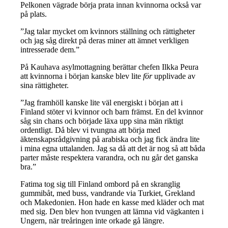
Pelkonen vägrade börja prata innan kvinnorna också var
på plats.
”Jag talar mycket om kvinnors ställning och rättigheter
och jag såg direkt på deras miner att ämnet verkligen
intresserade dem.”
På Kauhava asylmottagning berättar chefen Ilkka Peura
att kvinnorna i början kanske blev lite
för
upplivade av
sina rättigheter.
”Jag framhöll kanske lite väl energiskt i början att i
Finland stöter vi kvinnor och barn främst. En del kvinnor
såg sin chans och började läxa upp sina män riktigt
ordentligt. Då blev vi tvungna att börja med
äktenskapsrådgivning på arabiska och jag fick ändra lite
i mina egna uttalanden. Jag sa då att det är nog så att båda
parter måste respektera varandra, och nu går det ganska
bra.”
Fatima tog sig till Finland ombord på en skranglig
gummibåt, med buss, vandrande via Turkiet, Grekland
och Makedonien. Hon hade en kasse med kläder och mat
med sig. Den blev hon tvungen att lämna vid vägkanten i
Ungern, när treåringen inte orkade gå längre.