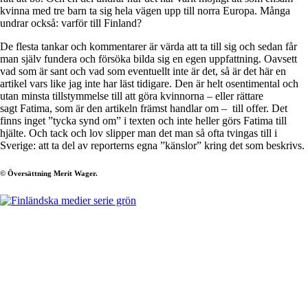
kvinna med tre barn ta sig hela vägen upp till norra Europa. Många
undrar också: varför till Finland?
De flesta tankar och kommentarer är värda att ta till sig och sedan får
man själv fundera och försöka bilda sig en egen uppfattning. Oavsett
vad som är sant och vad som eventuellt inte är det, så är det här en
artikel vars like jag inte har läst tidigare. Den är helt osentimental och
utan minsta tillstymmelse till att göra kvinnorna – eller rättare
sagt Fatima, som är den artikeln främst handlar om – till offer. Det
finns inget ”tycka synd om” i texten och inte heller görs Fatima till
hjälte. Och tack och lov slipper man det man så ofta tvingas till i
Sverige: att ta del av reporterns egna ”känslor” kring det som beskrivs.
© Översättning Merit Wager.