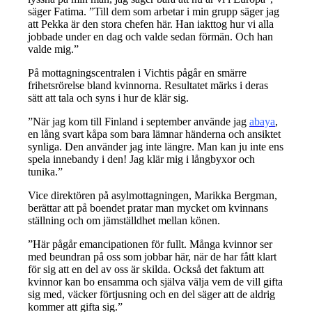
säger Fatima. ”Till dem som arbetar i min grupp säger jag
att Pekka är den stora chefen här. Han iakttog hur vi alla
jobbade under en dag och valde sedan förmän. Och han
valde mig.”
På mottagningscentralen i Vichtis pågår en smärre
frihetsrörelse bland kvinnorna. Resultatet märks i deras
sätt att tala och syns i hur de klär sig.
”När jag kom till Finland i september använde jag
abaya
,
en lång svart kåpa som bara lämnar händerna och ansiktet
synliga. Den använder jag inte längre. Man kan ju inte ens
spela innebandy i den! Jag klär mig i långbyxor och
tunika.”
Vice direktören på asylmottagningen, Marikka Bergman,
berättar att på boendet pratar man mycket om kvinnans
ställning och om jämställdhet mellan könen.
”Här pågår emancipationen för fullt. Många kvinnor ser
med beundran på oss som jobbar här, när de har fått klart
för sig att en del av oss är skilda. Också det faktum att
kvinnor kan bo ensamma och själva välja vem de vill gifta
sig med, väcker förtjusning och en del säger att de aldrig
kommer att gifta sig.”